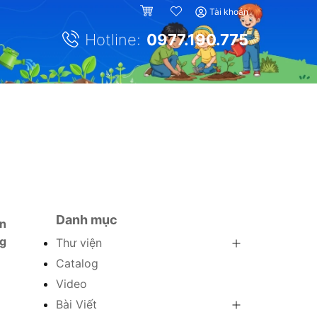
Tài khoản
Hotline:
0977.190.775
Danh mục
an
ng
Thư viện
Catalog
Video
Bài Viết