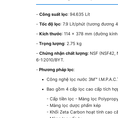
-
Công suất lọc
: 94.635 Lít
-
Tốc độ lọc
: 7.9 Lít/phút (tương đương 4
-
Kích thước
: 114 x 378 mm (đường kính
-
Trọng lượng
: 2.75 kg
-
Chứng nhận chất lượng:
NSF (NSF42, 
6-1:2010/BYT.
-
Phương pháp lọc
:
Công nghệ lọc nước 3M™ I.M.P.A.C.T
Bao gồm 4 cấp lọc cao cấp tích hợp
- Cấp tiền lọc - Màng lọc Polyprop
- Màng lọc dược phẩm kép
- Khối Zeta Carbon hoạt tính cao c