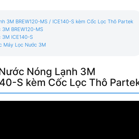
Lạnh 3M BREW120-MS / ICE140-S kèm Cốc Lọc Thô Partek
ước 3M BREW120-MS
c 3M ICE140-S
ức Máy Lọc Nước 3M
y Nước Nóng Lạnh 3M
140-S
kèm Cốc Lọc Thô Parte