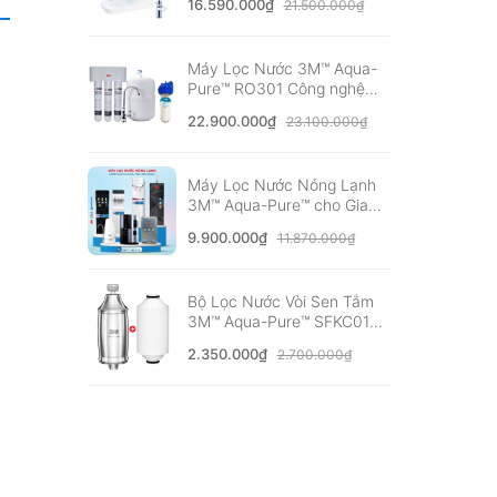
16.590.000₫
21.500.000₫
Châu Âu
Máy Lọc Nước 3M™ Aqua-
Pure™ RO301 Công nghệ
RO Không Dùng Điện -
22.900.000₫
23.100.000₫
Nhập Khẩu Mỹ
Máy Lọc Nước Nóng Lạnh
3M™ Aqua-Pure™ cho Gia
đình, Văn phòng - Bộ lọc
9.900.000₫
11.870.000₫
nhập khẩu Mỹ
Bộ Lọc Nước Vòi Sen Tắm
3M™ Aqua-Pure™ SFKC01-
CN1 Nóng Lạnh - Tự Lắp
2.350.000₫
2.700.000₫
Đặt Dễ Dàng