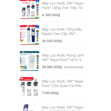
Máy Lọc Nước 3M™ Aqua-
Pure™ Uống Trực Tiếp Từ
Vòi, Không Dùng Điện -
4.300.000₫
Nhập Khẩu Mỹ
Máy Lọc Nước Tổng Đầu
Nguồn Cao Cấp 3M™
Aqua-Pure™ AP904 Kèm
30.500.000₫
Lọc Thô 3M 20" - Nhập
Khẩu Mỹ
Máy Lọc Nước Nóng Lạnh
3M™ Aqua-Pure™ HCD-3C
Công nghệ Hybrid Cooling
38.990.000₫
43.500.000₫
mới nhất
Máy Lọc Nước 3M™ Aqua-
Pure™ Cho Quán Cà Phê
Vừa Và Nhỏ, F&B, Nhà
7.100.000₫
Hàng - Nhập khẩu Mỹ
Máy Lọc Nước 3M™ Aqua-