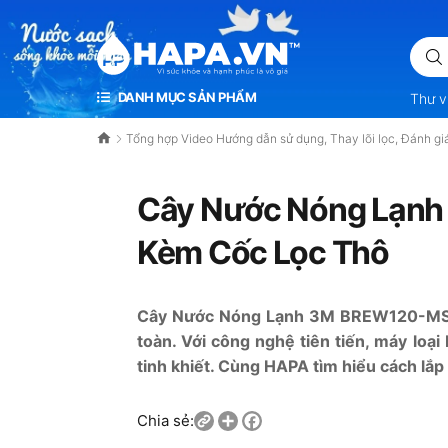
VÌ SỨC KHỎE VÀ HẠNH PHÚC LÀ VÔ GIÁ
DANH MỤC SẢN PHẨM
Thư v
Tổng hợp Video Hướng dẫn sử dụng, Thay lõi lọc, Đánh gi
Cây Nước Nóng Lạnh
Kèm Cốc Lọc Thô
Cây Nước Nóng Lạnh 3M
BREW120-M
toàn. Với công nghệ tiên tiến, máy loại
tinh khiết. Cùng HAPA tìm hiểu cách l
Share
Facebook
Chia sẻ: