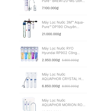
Pure™ BREW120-MS Uống
Trực Tiếp Từ Vòi - Nhập
7.100.000₫
Khẩu Mỹ
Máy Lọc Nước 3M™ Aqua-
Pure™ DP190 Chuyên
Dùng Quán Cà Phê, Nhà
21.000.000₫
Hàng - Nhập Khẩu Mỹ
Máy Lọc Nước RYO
Hyundai RP902 Công
Nghệ UF - Nhập Khẩu Hàn
2.950.000₫
5.600.000₫
Quốc
Máy Lọc Nước
AQUAPHOR CRYSTAL H
Nano Aqualen™ - Nhập
6.850.000₫
8.900.000₫
Khẩu Châu Âu
Máy Lọc Nước
AQUAPHOR MORION RO-
101S Cao Cấp - Nhập Khẩu