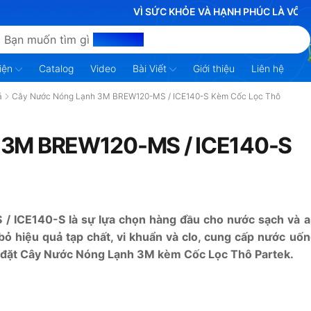
VÌ SỨC KHỎE VÀ HẠNH PHÚC LÀ VÔ GIÁ
Bạn muốn tìm gì
hôm nay?
iện
Catalog
Video
Bài Viết
Giới thiệu
Liên hệ
á
Cây Nước Nóng Lạnh 3M BREW120-MS / ICE140-S Kèm Cốc Lọc Thô
 3M BREW120-MS / ICE140-S
S
/
ICE140-S
là sự lựa chọn hàng đầu cho nước sạch và 
 bỏ hiệu quả tạp chất, vi khuẩn và clo, cung cấp nước uố
ắp đặt Cây Nước Nóng Lạnh 3M kèm Cốc Lọc Thô Partek.