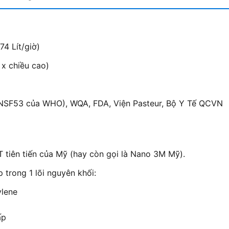
74 Lít/giờ)
 x chiều cao)
NSF53 của WHO), WQA, FDA, Viện Pasteur, Bộ Y Tế QCVN
 tiên tiến của Mỹ (hay còn gọi là Nano 3M Mỹ).
 trong 1 lõi nguyên khối:
ylene
ấp