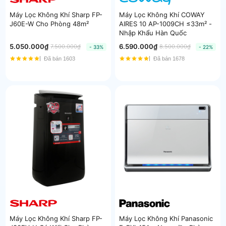
Máy Lọc Không Khí Sharp FP-
Máy Lọc Không Khí COWAY
J60E-W Cho Phòng 48m²
AIRES 10 AP-1009CH ≤33m² -
Nhập Khẩu Hàn Quốc
5.050.000₫
6.590.000₫
7.500.000₫
8.500.000₫
- 33%
- 22%
Đã bán 1603
Đã bán 1678
Máy Lọc Không Khí Sharp FP-
Máy Lọc Không Khí Panasonic