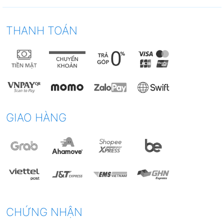
mang lại bầu không khí sạch hơn, nhất là ở
những khu vực đô thị có mức độ ô nhiễm cao.
THANH TOÁN
Hạn chế vi khuẩn, virus và nấm mốc
Không khí ẩm và ô nhiễm là điều kiện thuận lợi
để vi khuẩn, virus và nấm mốc phát triển, gây ra
các bệnh về đường hô hấp, dị ứng hoặc nhiễm
trùng.
GIAO HÀNG
Máy lọc không khí với màng lọc HEPA, bộ phát
ion âm và đèn UV giúp tiêu diệt vi khuẩn, virus
hiệu quả, hạn chế nguy cơ lây lan bệnh tật, đặc
biệt hữu ích trong mùa dịch bệnh.
Khử mùi hôi và khí độc hại
CHỨNG NHẬN
Trong nhà có thể có nhiều mùi khó chịu như mùi