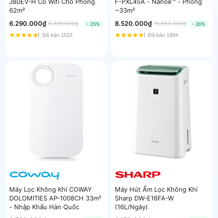
J80EV-H Có Wifi Cho Phòng
F-PXL45A - Nanoe™ - Phòng
62m²
~33m²
6.290.000₫
8.520.000₫
8.390.000₫
10.650.000₫
- 25%
- 20%
Đã bán 1532
Đã bán 1894
Máy Lọc Không Khí COWAY
Máy Hút Ẩm Lọc Không Khí
DOLOMITIES AP-1008CH 33m²
Sharp DW-E16FA-W
- Nhập Khẩu Hàn Quốc
(16L/Ngày)