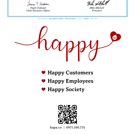
bẩn, vi khuẩn và mùi hôi, mang lại không gian sống
trong lành hơn.
2.2. Nguyên lý hoạt động