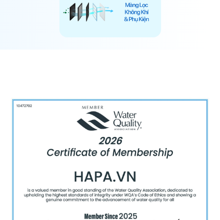
Bộ phát ion âm (tùy loại)
: Phát tán ion âm vào
không khí giúp diệt vi khuẩn, virus và giảm tĩnh điện.
Đèn UV (tùy loại)
: Một số máy có tích hợp đèn UV
giúp tiêu diệt vi khuẩn, virus và ngăn chặn nấm mốc
phát triển.
Bảng điều khiển và màn hình hiển thị
: Dùng để
điều chỉnh chế độ hoạt động, theo dõi chất lượng
không khí và hiển thị các thông số như tốc độ quạt,
độ ẩm, mức độ ô nhiễm.
Bộ tạo ẩm (tùy loại)
: Một số máy có chức năng tạo
ẩm giúp duy trì độ ẩm ổn định trong không khí, tránh
khô da và bảo vệ hệ hô hấp.
Máy lọc không khí hoạt động dựa trên sự kết hợp
giữa các lớp lọc và công nghệ hỗ trợ, giúp loại bỏ bụi