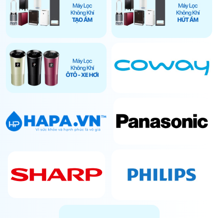
bụi bẩn và các tạp chất.
Hệ thống màng lọc
: Gồm nhiều lớp lọc khác nhau,
mỗi lớp có chức năng riêng:
Màng lọc thô: Giữ lại các hạt bụi lớn, lông thú
cưng, tóc và sợi vải.
Màng lọc HEPA: Loại bỏ các hạt bụi siêu mịn
như PM2.5, phấn hoa, vi khuẩn và nấm mốc.
Màng lọc than hoạt tính: Hấp thụ khí độc hại như
formaldehyde, khói thuốc lá và khử mùi hôi.
Cảm biến không khí
: Đo chất lượng không khí trong
phòng và điều chỉnh công suất lọc phù hợp. Một số
máy có cảm biến bụi, độ ẩm, khí gas hoặc mùi hôi.