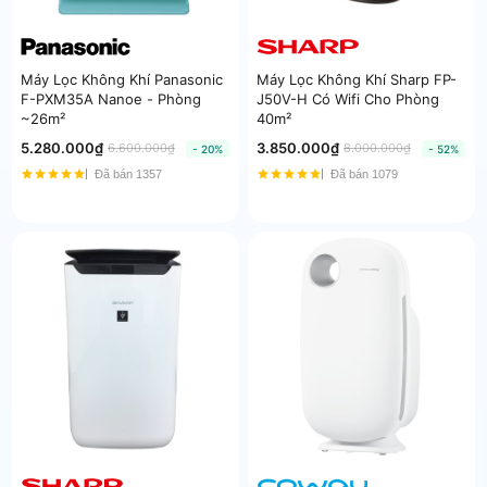
Máy Lọc Không Khí Panasonic
Máy Lọc Không Khí Sharp FP-
F-PXM35A Nanoe - Phòng
J50V-H Có Wifi Cho Phòng
~26m²
40m²
5.280.000₫
3.850.000₫
6.600.000₫
8.000.000₫
- 20%
- 52%
Đã bán 1357
Đã bán 1079