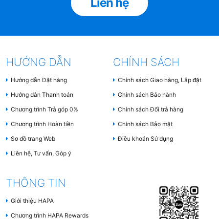
Liên hệ
Màng lọc HEPA
loại bỏ bụi mịn PM2.5, vi khuẩn,
nấm mốc và phấn hoa.
Màng lọc than hoạt tính
hấp thụ khí độc hại
HƯỚNG DẪN
CHÍNH SÁCH
như formaldehyde, khói thuốc lá và mùi khó
chịu.
Hướng dẫn Đặt hàng
Chính sách Giao hàng, Lắp đặt
Hướng dẫn Thanh toán
Chính sách Bảo hành
Công nghệ hỗ trợ lọc không khí (tùy từng loại
Chương trình Trả góp 0%
Chính sách Đổi trả hàng
máy)
Chương trình Hoàn tiền
Chính sách Bảo mật
Ion âm
: Phát tán ion âm vào không khí giúp
Sơ đồ trang Web
Điều khoản Sử dụng
trung hòa bụi bẩn, vi khuẩn, làm cho chúng rơi
Liên hệ, Tư vấn, Góp ý
xuống và dễ dàng bị hút vào màng lọc.
Đèn UV
: Tiêu diệt vi khuẩn, virus còn sót lại
THÔNG TIN
trong không khí.
Giới thiệu HAPA
Bộ tạo ẩm
: Giúp duy trì độ ẩm phù hợp, tránh
Chương trình HAPA Rewards