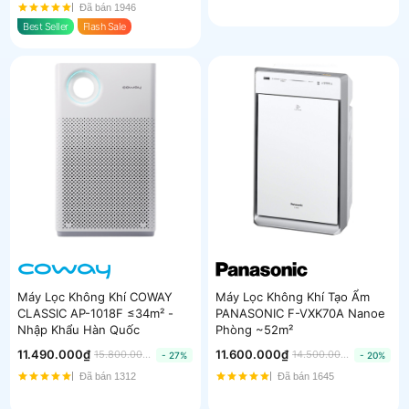
Đã bán 1946
Best Seller
Flash Sale
Máy Lọc Không Khí COWAY
Máy Lọc Không Khí Tạo Ẩm
CLASSIC AP-1018F ≤34m² -
PANASONIC F-VXK70A Nanoe
Nhập Khẩu Hàn Quốc
Phòng ~52m²
11.490.000₫
11.600.000₫
15.800.000₫
14.500.000₫
- 27%
- 20%
Đã bán 1312
Đã bán 1645