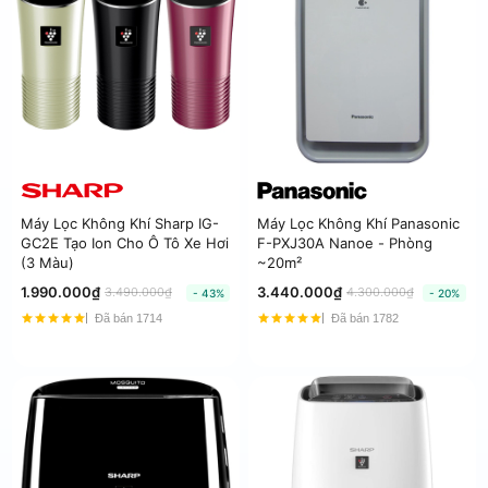
Máy Lọc Không Khí Sharp IG-
Máy Lọc Không Khí Panasonic
GC2E Tạo Ion Cho Ô Tô Xe Hơi
F-PXJ30A Nanoe - Phòng
(3 Màu)
~20m²
1.990.000₫
3.440.000₫
3.490.000₫
4.300.000₫
- 43%
- 20%
Đã bán 1714
Đã bán 1782