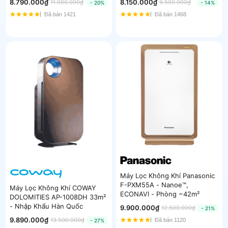
8.790.000₫
8.150.000₫
11.000.000₫
9.500.000₫
- 20%
- 14%
Đã bán 1421
Đã bán 1468
Máy Lọc Không Khí Panasonic
F-PXM55A - Nanoe™,
Máy Lọc Không Khí COWAY
ECONAVI - Phòng ~42m²
DOLOMITIES AP-1008DH 33m²
- Nhập Khẩu Hàn Quốc
9.900.000₫
12.500.000₫
- 21%
9.890.000₫
13.500.000₫
Đã bán 1120
- 27%