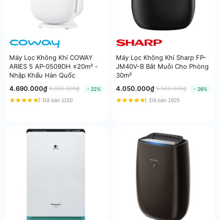
Máy Lọc Không Khí COWAY
Máy Lọc Không Khí Sharp FP-
ARIES 5 AP-0509DH ≤20m² -
JM40V-B Bắt Muỗi Cho Phòng
Nhập Khẩu Hàn Quốc
30m²
4.690.000₫
4.050.000₫
6.000.000₫
5.500.000₫
- 22%
- 26%
Đã bán 1150
Đã bán 1825