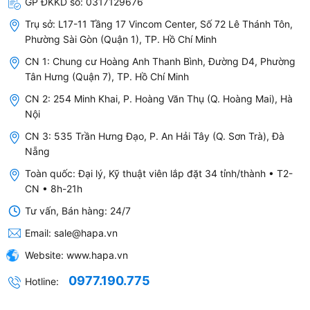
GP ĐKKD số:
0317129676
Lọc Không Khí?
Trụ sở:
L17-11 Tầng 17 Vincom Center, Số 72 Lê Thánh Tôn,
Phường Sài Gòn (Quận 1), TP. Hồ Chí Minh
Máy lọc không khí là thiết bị hữu ích giúp cải thiện
CN 1: Chung cư Hoàng Anh Thanh Bình, Đường D4, Phường
Tân Hưng (Quận 7), TP. Hồ Chí Minh
chất lượng không khí trong nhà bằng cách loại bỏ
CN 2: 254 Minh Khai, P. Hoàng Văn Thụ (Q. Hoàng Mai), Hà
bụi bẩn, vi khuẩn, virus và các chất gây ô nhiễm.
Nội
Dưới đây là những lý do cụ thể để bạn nên sử dụng
CN 3: 535 Trần Hưng Đạo, P. An Hải Tây (Q. Sơn Trà), Đà
máy lọc không khí:
Nẵng
Loại bỏ bụi bẩn và bụi mịn PM2.5
Toàn quốc: Đại lý, Kỹ thuật viên lắp đặt 34 tỉnh/thành • T2-
CN • 8h-21h
Không khí trong nhà thườ ng chứa nhiều loại bụi,
Tư vấn, Bán hàng: 24/7
từ bụi thô (tóc, lông thú cưng, sợi vải) đến bụi
Email:
sale@hapa.vn
mịn PM2.5 – loại bụi siêu nhỏ có thể xâm nhập
Website:
www.hapa.vn
vào phổi, gây ra các bệnh về đường hô hấp.
0977.190.775
Hotline:
Máy lọc không khí có màng lọc HEPA giúp loại
bỏ hơn 99% bụi mịn PM2.5 và các hạt bụi li ti,