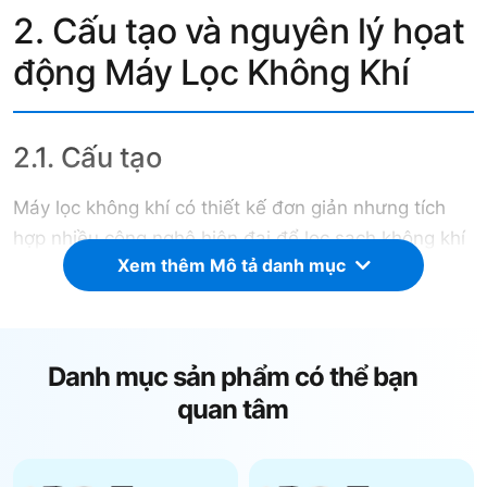
2. Cấu tạo và nguyên lý họat
động Máy Lọc Không Khí
2.1. Cấu tạo
Máy lọc không khí có thiết kế đơn giản nhưng tích
hợp nhiều công nghệ hiện đại để lọc sạch không khí
Xem thêm Mô tả danh mục
hiệu quả. Dưới đây là các bộ phận chính của một
máy lọc không khí:
Vỏ máy
: Là bộ phận bảo vệ bên ngoài, thường được
Danh mục sản phẩm có thể bạn
làm từ nhựa hoặc kim loại, giúp cố định các linh kiện
quan tâm
bên trong và tạo tính thẩm mỹ cho thiết bị.
Quạt hút không khí
: Hoạt động để hút không khí
vào bên trong máy, đưa qua các lớp lọc để loại bỏ