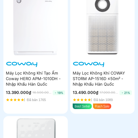
Máy Lọc Không Khí Tạo Ẩm
Máy Lọc Không Khí COWAY
Coway HERO APM-1010DH -
STORM AP-1516D ≤50m² -
Nhập Khẩu Hàn Quốc
Nhập Khẩu Hàn Quốc
13.390.000₫
13.490.000₫
16.500.000₫
17.000.000₫
- 19%
- 21%
Đã bán 1765
Đã bán 1089
Best Seller
Flash Sale