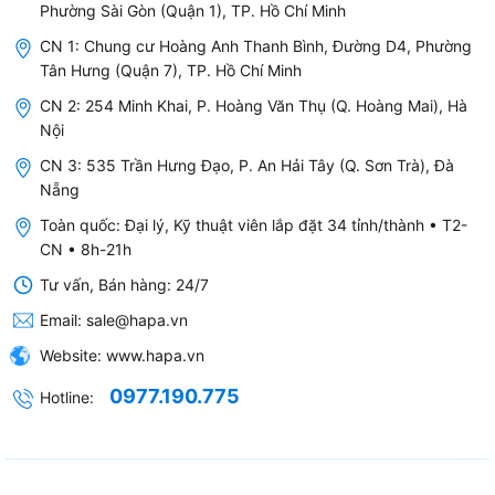
Phường Sài Gòn (Quận 1), TP. Hồ Chí Minh
Khi nhấc nồi ra khỏi bếp, quá trình tạo nhiệt lập
CN 1: Chung cư Hoàng Anh Thanh Bình, Đường D4, Phường
tức dừng lại, giúp bếp tiết kiệm năng lượng và
Tân Hưng (Quận 7), TP. Hồ Chí Minh
đảm bảo an toàn khi sử dụng.
CN 2: 254 Minh Khai, P. Hoàng Văn Thụ (Q. Hoàng Mai), Hà
Điều kiện để bếp từ hoạt động:
Nội
CN 3: 535 Trần Hưng Đạo, P. An Hải Tây (Q. Sơn Trà), Đà
Chỉ hoạt động khi có nồi chảo có đáy nhiễm từ.
Nẵng
Nếu sử dụng nồi thủy tinh, nhôm, đồng hoặc
Toàn quốc: Đại lý, Kỹ thuật viên lắp đặt 34 tỉnh/thành • T2-
gốm sứ không có từ tính, bếp sẽ không làm
CN • 8h-21h
nóng.
Tư vấn, Bán hàng: 24/7
Bếp cần nguồn điện ổn định để đảm bảo hiệu
Email:
sale@hapa.vn
suất nấu nướng.
Website:
www.hapa.vn
Hệ thống cảm biến và vi xử lý giúp điều chỉnh
công suất, bảo vệ quá nhiệt và tự động ngắt khi
0977.190.775
Hotline:
không có nồi trên bếp.