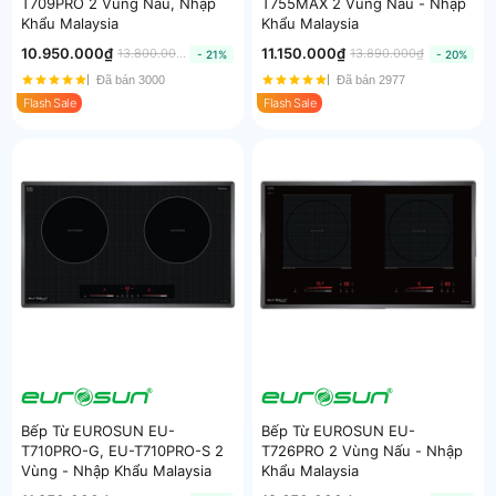
T709PRO 2 Vùng Nấu, Nhập
T755MAX 2 Vùng Nấu - Nhập
Khẩu Malaysia
Khẩu Malaysia
10.950.000₫
11.150.000₫
13.800.000₫
13.890.000₫
- 21%
- 20%
Đã bán 3000
Đã bán 2977
Flash Sale
Flash Sale
Bếp Từ EUROSUN EU-
Bếp Từ EUROSUN EU-
T710PRO-G, EU-T710PRO-S 2
T726PRO 2 Vùng Nấu - Nhập
Vùng - Nhập Khẩu Malaysia
Khẩu Malaysia