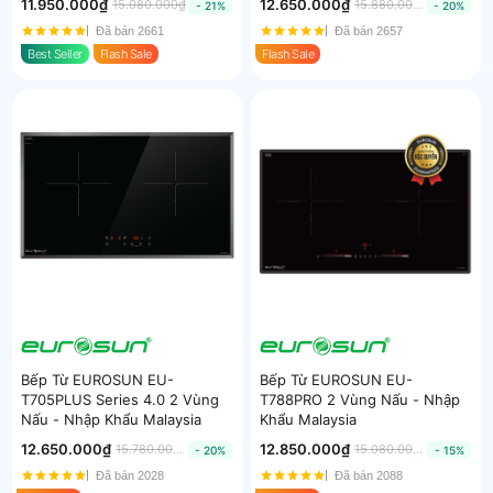
11.950.000₫
12.650.000₫
15.080.000₫
15.880.000₫
- 21%
- 20%
Đã bán 2661
Đã bán 2657
Best Seller
Flash Sale
Flash Sale
Bếp Từ EUROSUN EU-
Bếp Từ EUROSUN EU-
T705PLUS Series 4.0 2 Vùng
T788PRO 2 Vùng Nấu - Nhập
Nấu - Nhập Khẩu Malaysia
Khẩu Malaysia
12.650.000₫
12.850.000₫
15.780.000₫
15.080.000₫
- 20%
- 15%
Đã bán 2028
Đã bán 2088