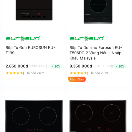
Bếp Từ Đơn EUROSUN EU-
Bếp Từ Domino Eurosun EU-
T199
T506DO 2 Vùng Nấu - Nhập
Khẩu Malaysia
2.850.000₫
8.350.000₫
3.580.000₫
10.480.000₫
- 20%
- 20%
Đã bán 2482
Đã bán 2919
Flash Sale