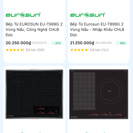
Bếp Từ EUROSUN EU-T999G 2
Bếp Từ Eurosun EU-T899G 2
Vùng Nấu, Công Nghệ CHLB
Vùng Nấu - Nhập Khẩu CHLB
Đức
Đức
20.250.000₫
21.250.000₫
25.500.000₫
25.080.000₫
- 21%
- 15%
Đã bán 2559
Đã bán 2113