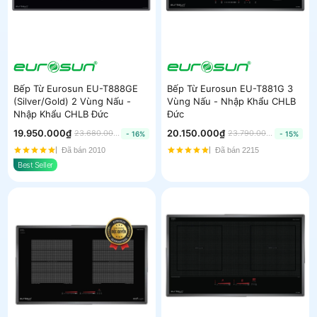
Bếp Từ Eurosun EU-T888GE
Bếp Từ Eurosun EU-T881G 3
(Silver/Gold) 2 Vùng Nấu -
Vùng Nấu - Nhập Khẩu CHLB
Nhập Khẩu CHLB Đức
Đức
19.950.000₫
20.150.000₫
23.680.000₫
23.790.000₫
- 16%
- 15%
Đã bán 2010
Đã bán 2215
Best Seller