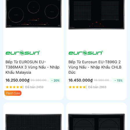
Bếp Từ EUROSUN EU-
Bếp Từ Eurosun EU-T896G 2
T386MAX 3 Vùng Nấu - Nhập
Vùng Nấu - Nhập Khẩu CHLB
Khẩu Malaysia
Đức
16.250.000₫
16.450.000₫
20.380.000₫
19.380.000₫
- 20%
- 15%
Đã bán 2459
Đã bán 2863
Flash Sale