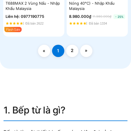
T688MAX 2 Vùng Nấu - Nhập
Nóng 40°C) - Nhập Khẩu
Khẩu Malaysia
Malaysia
Liên hệ:
0977190775
8.980.000₫
11.980.000₫
- 25%
Đã bán 2622
Đã bán 1334
Flash Sale
2
»
«
1
1. Bếp từ là gì?