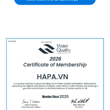
Cuộn dây từ (mâm từ)
Mâm từ là bộ phận quan trọng nhất, được làm từ
dây đồng nguyên chất, có chức năng tạo ra từ
trường khi có dòng điện chạy qua. Kích thước mâm
từ tùy thuộc vào thiết kế của bếp, ảnh hưởng đến
hiệu suất làm nóng và khả năng tiết kiệm điện.
Bộ vi xử lý và bo mạch điện tử
Bộ vi xử lý điều khiển hoạt động của bếp, giúp điều
chỉnh công suất, nhiệt độ và cài đặt chế độ nấu phù
hợp. Một số bếp cao cấp có vi xử lý thông minh, tự
động nhận diện kích thước nồi và điều chỉnh công
suất tương ứng, giúp tối ưu hiệu suất nấu nướng.
Quạt tản nhiệt
Quạt tản nhiệt có nhiệm vụ làm mát linh kiện bên