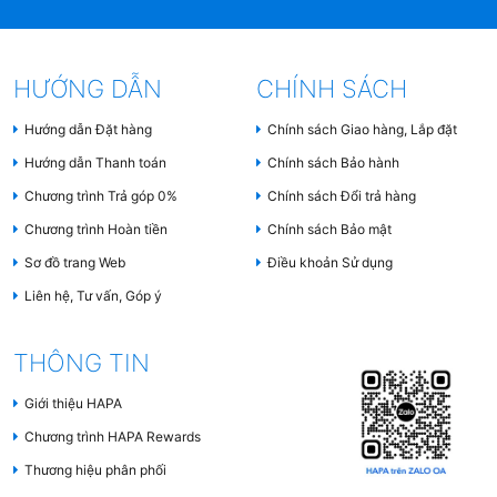
Bếp từ được thiết kế với nhiều bộ phận hiện đại,
giúp tối ưu khả năng nấu nướng, tiết kiệm điện năng
HƯỚNG DẪN
CHÍNH SÁCH
và đảm bảo an toàn cho người dùng. Mỗi thành
phần đóng vai trò quan trọng trong việc nâng cao
Hướng dẫn Đặt hàng
Chính sách Giao hàng, Lắp đặt
hiệu suất và độ bền của bếp.
Hướng dẫn Thanh toán
Chính sách Bảo hành
Chương trình Trả góp 0%
Chính sách Đổi trả hàng
3. Nguyên lí hoạt động
Chương trình Hoàn tiền
Chính sách Bảo mật
của Bếp Từ
Sơ đồ trang Web
Điều khoản Sử dụng
Liên hệ, Tư vấn, Góp ý
Bếp từ hoạt động dựa trên nguyên lý
cảm ứng điện
THÔNG TIN
từ (hiện tượng Foucault)
, giúp làm nóng trực tiếp
Giới thiệu HAPA
đáy nồi mà không làm nóng bề mặt bếp. Nguyên lý
này giúp bếp từ có hiệu suất nấu nướng cao, tiết
Chương trình HAPA Rewards
kiệm điện năng và đảm bảo an toàn trong quá trình
Thương hiệu phân phối