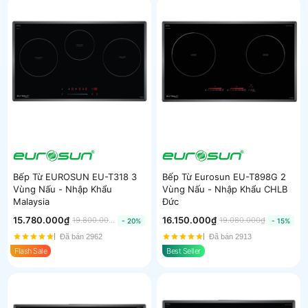
Bếp Từ EUROSUN EU-T318 3
Bếp Từ Eurosun EU-T898G 2
Vùng Nấu - Nhập Khẩu
Vùng Nấu - Nhập Khẩu CHLB
Malaysia
Đức
15.780.000₫
16.150.000₫
19.800.000₫
19.080.000₫
- 20%
- 15%
Đã bán 2962
Đã bán 2913
Flash Sale
Best Seller