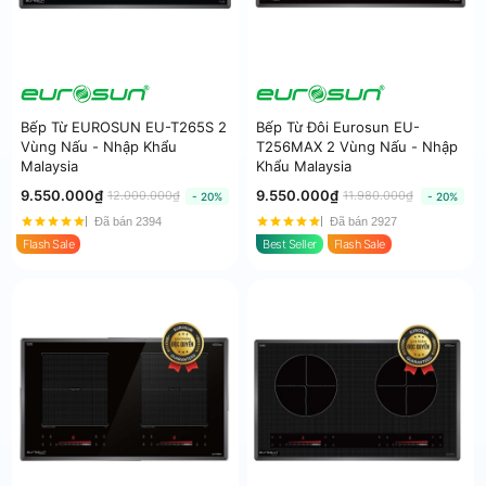
Bếp Từ EUROSUN EU-T265S 2
Bếp Từ Đôi Eurosun EU-
Vùng Nấu - Nhập Khẩu
T256MAX 2 Vùng Nấu - Nhập
Malaysia
Khẩu Malaysia
9.550.000₫
9.550.000₫
12.000.000₫
11.980.000₫
- 20%
- 20%
Đã bán 2394
Đã bán 2927
Flash Sale
Best Seller
Flash Sale