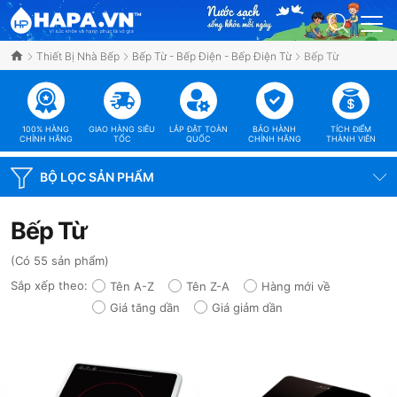
Thiết Bị Nhà Bếp
Bếp Từ - Bếp Điện - Bếp Điện Từ
Bếp Từ
100% HÀNG
GIAO HÀNG SIÊU
LẮP ĐẶT TOÀN
BẢO HÀNH
TÍCH ĐIỂM
CHÍNH HÃNG
TỐC
QUỐC
CHÍNH HÃNG
THÀNH VIÊN
BỘ LỌC SẢN PHẨM
Bếp Từ
(Có 55 sản phẩm)
Sắp xếp theo:
Tên A-Z
Tên Z-A
Hàng mới về
Giá tăng dần
Giá giảm dần