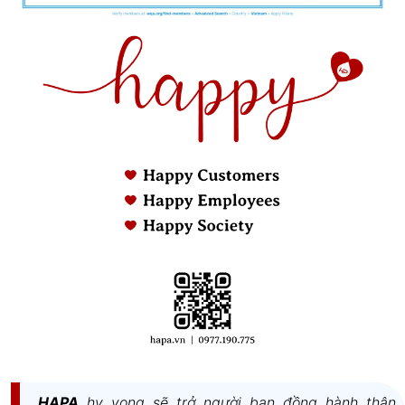
trong bếp, giúp bếp hoạt động ổn định và kéo dài
tuổi thọ. Tùy từng dòng bếp, quạt có thể là quạt lồng
sóc (hoạt động êm ái) hoặc quạt đồng trục (công
suất lớn, phát ra tiếng ồn nhẹ khi hoạt động).
Bảng điều khiển cảm ứng
Bảng điều khiển giúp người dùng dễ dàng điều
chỉnh công suất, nhiệt độ, hẹn giờ và các chế độ
nấu. Một số bếp có bảng điều khiển cảm ứng trượt
(Slider Control) hoặc cảm ứng chạm (Touch Control),
giúp thao tác dễ dàng và nhanh chóng hơn.
Bộ cảm biến nhiệt
Bộ cảm biến nhiệt có chức năng theo dõi nhiệt độ
đáy nồi, đảm bảo an toàn trong quá trình nấu
HAPA
hy vọng sẽ trở người bạn đồng hành thân