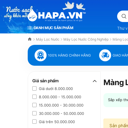
VÌ SỨC KHỎE VÀ HẠNH PHÚC LÀ VÔ GIÁ
DANH MỤC SẢN PHẨM
Thư v
Máy Lọc Nước
Máy Lọc Nước Công Nghiệp
Màng Lọc
100% HÀNG CHÍNH HÃNG
GIAO HÀ
Màng 
Giá sản phẩm
Giá dưới 8.000.000
8.000.000 - 15.000.000
Sắp xếp th
15.000.000 - 30.000.000
30.000.000 - 50.000.000
Giá trên 50.000.000
Sản phẩm