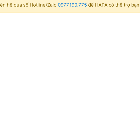
iên hệ qua số Hotline/Zalo
0977.190.775
để HAPA có thể trợ bạn 