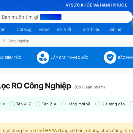
VÌ SỨC KHỎE VÀ HẠNH PHÚC LÀ VÔ GIÁ
Bạn muốn tìm gì
hôm nay?
iện
Catalog
Video
Bài Viết
Giới thiệu
Liên hệ
 RO Công Nghiệp
NG SIÊU TỐC
LẮP ĐẶT TOÀN QUỐC
BẢO HÀ
Lọc RO Công Nghiệp
(Có 0 sản phẩm)
eo:
Tên A-Z
Tên Z-A
Hàng mới về
Giá tăng dần
 bạn đang tìm có thể HAPA đang có bán, nhưng chưa đăng lên 