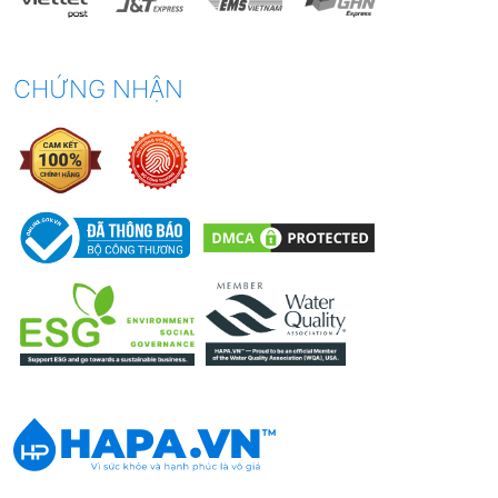
Lõi Lọc Nước RYO Hyundai (Nhập khẩu Hàn
Quốc) – từ 250.000đ - 320.000đ tùy loại
(Sediment, Pre Carbon, TCR, Post Carbon)
CHỨNG NHẬN
Lõi Lọc Nước AQUAPHOR (Nhập khẩu Châu Âu,
đầy đủ models) – 570.000đ (giá gốc 820.000đ)
Lõi Lọc Nước 3M™ Aqua-Pure™ – 790.000đ
Bộ 3 Lõi Lọc Nước 20 inch Số 1-2-3 Cao Cấp
(PARTEK) – 820.000đ (giá gốc 1.197.000đ)
Lõi Lọc Nước 3M™ Aqua-Pure™ HF90-S (thay
thế máy 3M ICE190-S) – 8.100.000đ
Với hộ gia đình phổ thông dùng máy RO 8-10 cấp,
chi phí thay lõi hàng năm chủ yếu rơi vào phân khúc
giá rẻ và bình dân (lõi số 1, 2, 3) vì đây là nhóm cần
thay thường xuyên nhất. Các lõi thuộc phân khúc
cao cấp như dòng 3M Aqua-Pure chuyên dụng
thường có chu kỳ thay dài hơn nhiều (2-3 năm hoặc