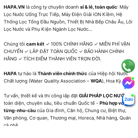
HAPA.VN
là công ty chuyên doanh
sỉ & lẻ, toàn quốc
:
Máy
hơn), nên chi phí quy đổi theo năm thực tế không
Lọc Nước Uống Trực Tiếp
,
Máy Điện Giải iON Kiềm
,
Hệ
chênh lệch quá lớn so với việc thay thường xuyên
Thống Lọc Tổng Đầu Nguồn
,
Thiết Bị Nhà Bếp Châu Âu
,
Lõi
các lõi giá rẻ.
Lọc Nước và Phụ Kiện Ngành Lọc Nước...
Chi Phí Thay Lõi Lọc Nước
Chúng tôi
cam kết
✓ 100% CHÍNH HÃNG ✓ MIỄN PHÍ VẬN
CHUYỂN ✓ LẮP ĐẶT TOÀN QUỐC ✓ BẢO HÀNH CHÍNH
Trọn Bộ Mỗi Năm Là Bao
HÃNG ✓ TÍCH ĐIỂM THÀNH VIÊN TRỌN ĐỜI.
Nhiêu?
HAPA
tự hào là
Thành viên chính thức
của Hiệp hội Nước
Chất lượng (Water Quality Association –
WQA
), Hoa Kỳ.
Lõi số 1 và số 2 – nhóm thay thường xuyên nhất –
Tư vấn, thiết kế và thi công lắp đặt
GIẢI PHÁP LỌC NƯỚC
tốn khoảng 300.000đ đến 600.000đ mỗi năm,
toàn diện, chuyên sâu, tiêu chuẩn Quốc tế -
Phù hợp với
trong khi màng RO với chu kỳ 2-3 năm quy đổi ra
từng-nhu-cầu
của Gia đình, Căn hộ, Chung cư, Biệt thự,
Văn phòng
, Cơ quan, Thương mại, Horeca, Nhà hàng,
Quán
khoảng 300.000đ-500.000đ/năm nếu chia đều
cà phê
...
theo chu kỳ.