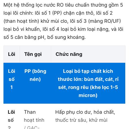
Một hệ thống lọc nước RO tiêu chuẩn thường gồm 5
loại lõi chính: lõi số 1 (PP) chặn cặn thô, lõi số 2
(than hoạt tính) khử mùi clo, lõi số 3 (màng RO/UF)
loại bỏ vi khuẩn, lõi số 4 loại bỏ kim loại nặng, và lõi
số 5 cân bằng pH, bổ sung khoáng.
Lõi
Tên gọi
Chức năng
Lõi
PP (bông
Loại bỏ tạp chất kích
số
nén)
thước lớn: bùn đất, cát, rỉ
1
sét, rong rêu (khe lọc 1-5
micron)
Lõi
Than
Hấp phụ clo dư, hóa chất,
số
hoạt tính
thuốc trừ sâu, khử mùi
2
/ GAC-