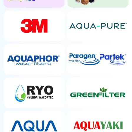
Bảng Thời Gian Thay Lõi Lọc
Nước Định Kỳ Đầy Đủ Theo
Từng Loại
Lõi số 1 (PP) cần thay sau 3-6 tháng hoặc khoảng
18.000 lít, lõi số 2 (than hoạt tính) sau 6-9 tháng
hoặc 27.000 lít, còn màng RO có chu kỳ dài hơn
nhiều, khoảng 24-36 tháng.
Loại lõi
Thời
Lưu lượng
gian
lọc tối đa
thay