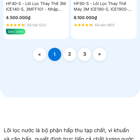
HF40-S - Lõi Lọc Thay Thế 3M
HF90-S - Lõi Lọc Thay Thế
ICE140-S, 3MFF101 - Nhập
Máy 3M ICE190-S, ICE190S-
Khẩu Mỹ
WOI - Nhập Khẩu Mỹ
4.500.000₫
8.100.000₫
Đã bán 5221
Đã bán 5803
Best Seller
2
3
»
«
1
Lõi lọc nước là bộ phận hấp thu tạp chất, vi khuẩn
và cặn bẩn, quyết định trực tiếp cả chất lượng nước