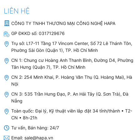
LIÊN HỆ
Bình
100.000đ -
Bộ lõi số 1-2-3 10 inch,
dân
500.000đ
lõi Paragon Partek, lõi
CÔNG TY TNHH THƯƠNG MẠI CÔNG NGHỆ HAPA
Ryo Hyundai
GP ĐKKD số:
0317129676
Trụ sở:
L17-11 Tầng 17 Vincom Center, Số 72 Lê Thánh Tôn,
Tầm
500.000đ -
Lõi Aquaphor, lõi 3M
Phường Sài Gòn (Quận 1), TP. Hồ Chí Minh
trung
1.000.000đ
Aqua-Pure, bộ 3 lõi 20
CN 1: Chung cư Hoàng Anh Thanh Bình, Đường D4, Phường
inch Partek cao cấp
Tân Hưng (Quận 7), TP. Hồ Chí Minh
CN 2: 254 Minh Khai, P. Hoàng Văn Thụ (Q. Hoàng Mai), Hà
Cao
Trên
Lõi 3M Aqua-Pure
Nội
cấp
1.000.000đ
chuyên dụng (AP2-
CN 3: 535 Trần Hưng Đạo, P. An Hải Tây (Q. Sơn Trà), Đà
C405,
Nẵng
HF10/HF40/HF90-S)
Toàn quốc: Đại lý, Kỹ thuật viên lắp đặt 34 tỉnh/thành • T2-
CN • 8h-21h
Tư vấn, Bán hàng: 24/7
Chi tiết một số lõi phổ biến theo từng phân khúc:
Email:
sale@hapa.vn