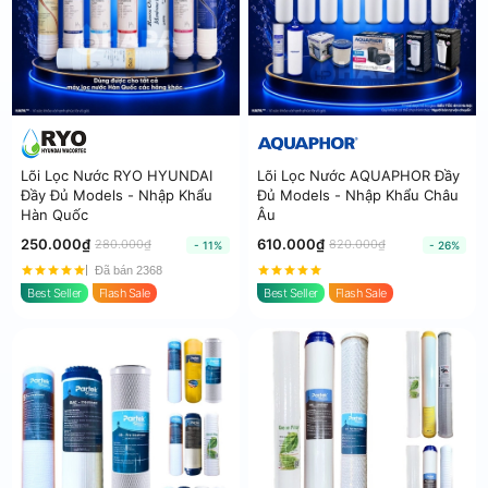
Lõi Lọc Nước RYO HYUNDAI
Lõi Lọc Nước AQUAPHOR Đầy
Đầy Đủ Models - Nhập Khẩu
Đủ Models - Nhập Khẩu Châu
Hàn Quốc
Âu
250.000₫
610.000₫
280.000₫
820.000₫
- 11%
- 26%
Đã bán 2368
Best Seller
Flash Sale
Best Seller
Flash Sale