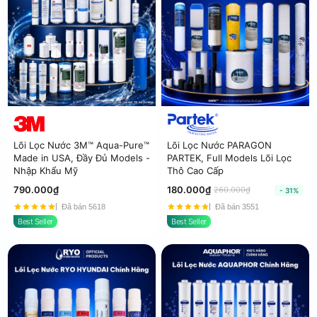
Lõi Lọc Nước 3M™ Aqua-Pure™
Lõi Lọc Nước PARAGON
Made in USA, Đầy Đủ Models -
PARTEK, Full Models Lõi Lọc
Nhập Khẩu Mỹ
Thô Cao Cấp
790.000₫
180.000₫
260.000₫
- 31%
Đã bán 5618
Đã bán 3551
Best Seller
Best Seller