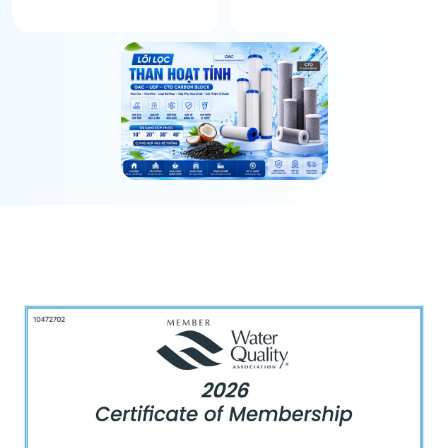
Lõi số 1 (PP)
3-6
~18.000 lít
tháng
Lõi số 2 (than hoạt
6-9
~27.000 lít
tính)
tháng
Lõi số 3 (màng RO)
24-36
-
tháng
Lõi số 4 (kim loại
3-5 năm
-
nặng / Cation)
Lõi số 5 (tạo
2-3 năm
-
khoáng, pH)