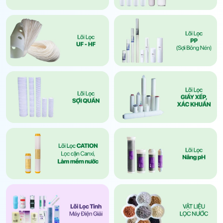
Cách nhận biết nhanh khi kiểm tra tại nhà: lõi số 1 và
số 2 thường có vỏ trong suốt, dễ quan sát mức độ
bẩn bằng mắt thường. Từ lõi số 3 trở đi thường là
màng kín, khó quan sát trực tiếp và cần dựa vào lịch
thay định kỳ hoặc dấu hiệu từ nước đầu ra để đánh
giá.
Ngoài 5 loại cơ bản trên, thị trường còn phân loại lõi
theo nhóm công nghệ chi tiết hơn: nhóm lọc thô gồm
PP nén, PP quấn, PP giấy xếp; nhóm lọc carbon gồm
GAC/UDF dạng hạt và CTO/CB dạng khối nén; nhóm
lọc tinh gồm RO, UF, NANO, HF; và nhóm lõi làm
mềm nước dùng hạt nhựa Resin Cation trao đổi ion
Na⁺ để xử lý nước cứng. Riêng với khu vực nước
cứng nhiều canxi, bạn nên tìm hiểu sâu hơn về
lõi
lọc Cation
chuyên xử lý độ cứng.