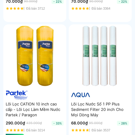
70.000₫
70.000₫
90.000₫
90.000₫
- 22%
- 22%
Đã bán 3712
Đã bán 3364
Lõi Lọc CATION 10 inch cao
Lõi Lọc Nước Số 1 PP Plus
cấp - Lõi Lọc Làm Mềm Nước
Sediment Filter 20 inch Cho
Partek / Paragon
Mọi Dòng Máy
290.000₫
68.000₫
435.000₫
95.000₫
- 33%
- 28%
Đã bán 3214
Đã bán 3537