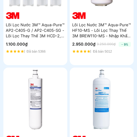
Lõi Lọc Nước 3M™ Aqua-Pure™
Lõi Lọc Nước 3M™ Aqua-Pure™
AP2-C405-G / AP2-C405-SG -
HF10-MS - Lõi Lọc Thay Thế
Lõi Lọc Thay Thế 3M HCD-2,
3M BREW110-MS - Nhập Khẩu
Mini Filter, C-LC - Nhập Khẩu
Mỹ
1.100.000₫
2.950.000₫
3.250.000₫
- 9%
Mexico
Đã bán 5366
Đã bán 5012