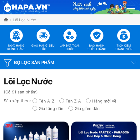
Lõi Lọc Nước
100% HÀNG
GIAO HÀNG SIÊU
LẮP ĐẶT TOÀN
BẢO HÀNH
TÍCH ĐIỂM
CHÍNH HÃNG
TỐC
QUỐC
CHÍNH HÃNG
THÀNH VIÊN
BỘ LỌC SẢN PHẨM
Lõi Lọc Nước
(Có 91 sản phẩm)
Sắp xếp theo:
Tên A-Z
Tên Z-A
Hàng mới về
Giá tăng dần
Giá giảm dần