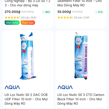
Công Nghiệp - Bộ 3 Lõi Số 1 2
Sediment Filter 10 inch - Cho
3 - Cho mọi dòng máy
Mọi Dòng Máy RO
270.000₫
55.000₫
435.000₫
70.000₫
- 38%
- 21%
Đã bán 3645
Đã bán 3198
Best Seller
Flash Sale
Lõi Lọc Nước Số 2 GAC OCB
Lõi Lọc Nước Số 3 CTO Carbon
UDF Filter 10 inch - Cho Mọi
Block Filter 10 inch - Cho Mọi
Dòng Máy RO
Dòng Máy RO