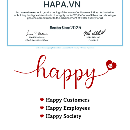
Lưu ý quan trọng: nên thay lõi theo điều kiện "nào
đến trước" giữa mốc thời gian và mốc lưu lượng. Với
gia đình đông người, dùng nước nhiều, mốc lít
thường đến trước mốc tháng – nên ưu tiên theo dõi
theo lưu lượng thực tế thay vì chỉ tính theo lịch tháng
cố định.
Dấu Hiệu Nhận Biết Cần
Thay Lõi Lọc Nước Ngay
Dấu hiệu từ nước đầu ra gồm mùi lạ, vị khác thường
hoặc đục dù trước đó trong suốt, còn dấu hiệu từ
máy gồm áp lực nước chảy yếu hẳn hoặc máy phát
tiếng ồn, chạy liên tục không ngừng.