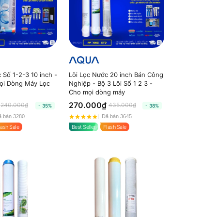
 Số 1-2-3 10 inch -
Lõi Lọc Nước 20 inch Bán Công
ọi Dòng Máy Lọc
Nghiệp - Bộ 3 Lõi Số 1 2 3 -
Cho mọi dòng máy
270.000₫
240.000₫
435.000₫
- 35%
- 38%
 bán 3280
Đã bán 3645
lash Sale
Best Seller
Flash Sale