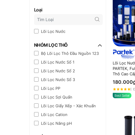
Loại
Lõi Lọc Nước
NHÓM LỌC THÔ
Bộ Lõi Lọc Thô Đầu Nguồn 123
Lõi Lọc Nước Số 1
Lõi Lọc N
PARTEK, Ful
Lõi Lọc Nước Số 2
Thô Cao Cấ
Lõi Lọc Nước Số 3
180.000
Lõi Lọc PP
Đ
Best Seller
Lõi Lọc Sợi Quấn
Lõi Lọc Giấy Xếp - Xác Khuẩn
Lõi Lọc Cation
Lõi Lọc Nâng pH