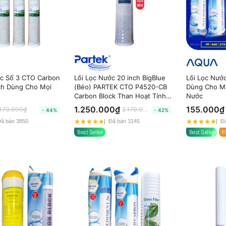
ớc Số 3 CTO Carbon
Lõi Lọc Nước 20 inch BigBlue
Lõi Lọc Nước
nch Dùng Cho Mọi
(Béo) PARTEK CTO P4520-CB
Dùng Cho M
Carbon Block Than Hoạt Tính
Nước
cao cấp
1.250.000₫
155.000₫
170.000₫
2.170.000₫
- 44%
- 42%
ã bán 3850
Đã bán 3145
Đã
Best Seller
Best Seller
F