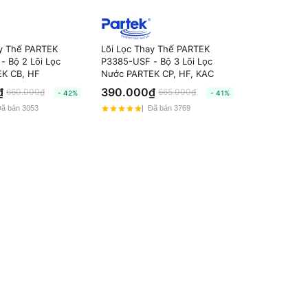
ay Thế PARTEK
Lõi Lọc Thay Thế PARTEK
- Bộ 2 Lõi Lọc
P3385-USF - Bộ 3 Lõi Lọc
K CB, HF
Nước PARTEK CP, HF, KAC
₫
390.000₫
660.000₫
665.000₫
- 42%
- 41%
ã bán 3053
Đã bán 3769