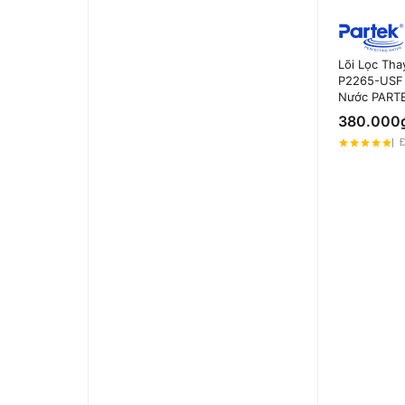
Lõi Lọc Th
P2265-USF 
Nước PARTE
380.000
Đ