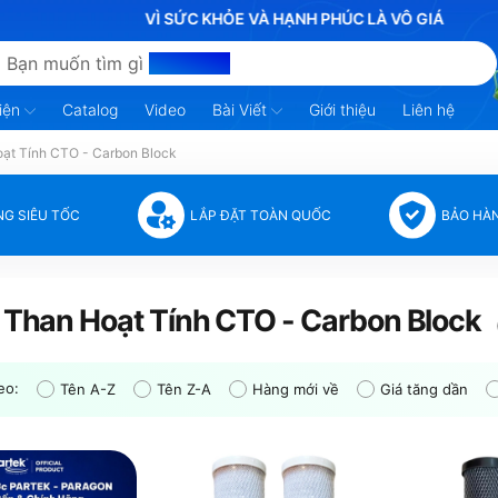
VÌ SỨC KHỎE VÀ HẠNH PHÚC LÀ VÔ GIÁ
Bạn muốn tìm gì
hôm nay?
iện
Catalog
Video
Bài Viết
Giới thiệu
Liên hệ
oạt Tính CTO - Carbon Block
NG SIÊU TỐC
LẮP ĐẶT TOÀN QUỐC
BẢO HÀ
c Than Hoạt Tính CTO - Carbon Block
eo:
Tên A-Z
Tên Z-A
Hàng mới về
Giá tăng dần