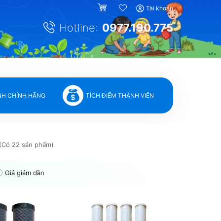
Tài khoản
Hotline:
0977.190.775
NH CHÍNH HÃNG
TÍCH ĐIỂM THÀNH VIÊN
(Có 22 sản phẩm)
Giá giảm dần