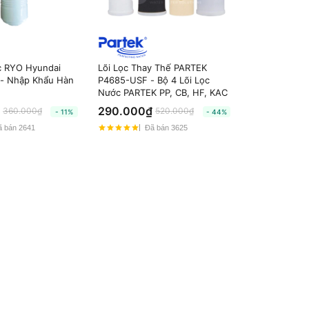
c RYO Hyundai
Lõi Lọc Thay Thế PARTEK
 - Nhập Khẩu Hàn
P4685-USF - Bộ 4 Lõi Lọc
Nước PARTEK PP, CB, HF, KAC
290.000₫
360.000₫
520.000₫
- 11%
- 44%
 bán 2641
Đã bán 3625