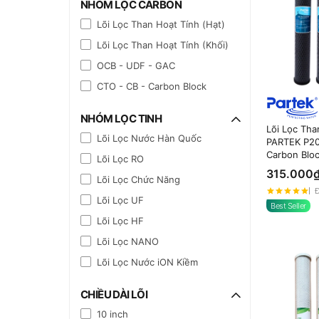
NHÓM LỌC CARBON
Lõi Lọc Than Hoạt Tính (Hạt)
Lõi Lọc Than Hoạt Tính (Khối)
OCB - UDF - GAC
CTO - CB - Carbon Block
NHÓM LỌC TINH
Lõi Lọc Tha
Lõi Lọc Nước Hàn Quốc
PARTEK P2
Carbon Blo
Lõi Lọc RO
Đen)
315.000
Lõi Lọc Chức Năng
Đ
Lõi Lọc UF
Best Seller
Lõi Lọc HF
Lõi Lọc NANO
Lõi Lọc Nước iON Kiềm
CHIỀU DÀI LÕI
10 inch