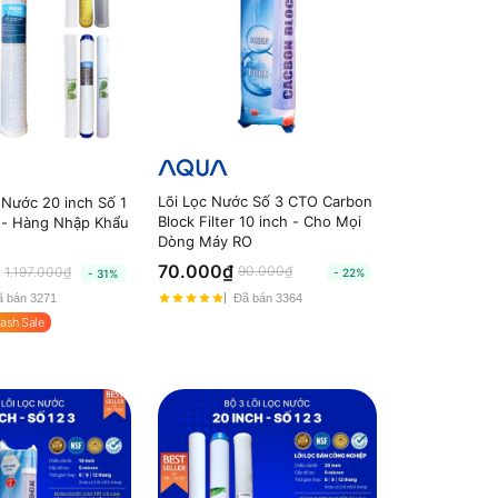
Lõi Lọc Nước Số 3 CTO Carbon
 Nước 20 inch Số 1
Block Filter 10 inch - Cho Mọi
 - Hàng Nhập Khẩu
Dòng Máy RO
70.000₫
90.000₫
1.197.000₫
- 22%
- 31%
Đã bán 3364
 bán 3271
lash Sale