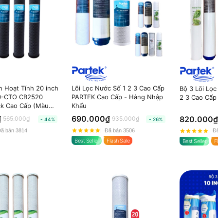
n Hoạt Tính 20 inch
Lõi Lọc Nước Số 1 2 3 Cao Cấp
Bộ 3 Lõi Lọc
0-CTO CB2520
PARTEK Cao Cấp - Hàng Nhập
2 3 Cao Cấp
ck Cao Cấp (Màu
Khẩu
₫
690.000₫
820.000₫
565.000₫
935.000₫
- 44%
- 26%
ã bán 3814
Đã bán 3506
Đã
Best Seller
Flash Sale
Best Seller
F