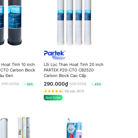
 Hoạt Tính 10 inch
Lõi Lọc Than Hoạt Tính 20 inch
CTO Carbon Block
PARTEK P20-CTO CB2520
àu Đen
Carbon Block Cao Cấp
290.000₫
390.000₫
528.000₫
- 33%
- 45%
Đã bán 3678
Best Seller