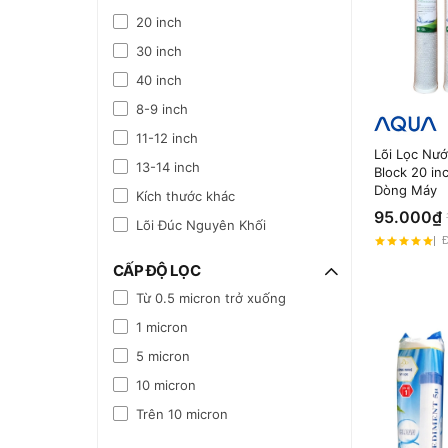
20 inch
30 inch
40 inch
8-9 inch
11-12 inch
Lõi Lọc Nư
13-14 inch
Block 20 i
Dòng Máy
Kích thước khác
95.000₫
Lõi Đúc Nguyên Khối
Đ
CẤP ĐỘ LỌC
Từ 0.5 micron trở xuống
1 micron
5 micron
10 micron
Trên 10 micron