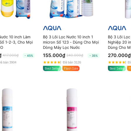
Nước 10 inch Làm
Bộ 3 Lõi Lọc Nước 10 inch 1
Bộ 3 Lõi Lọ
ố 1-2-3, Cho Mọi
micron Số 123 - Dùng Cho Mọi
Nghiệp 20 in
RO
Dòng Máy Lọc Nước
Dùng Cho M
Nước
₫
155.000₫
270.000₫
417.000₫
240.000₫
- 45%
- 35%
ã bán 3904
Đã bán 3126
Đã
Best Seller
Flash Sale
Best Seller
F