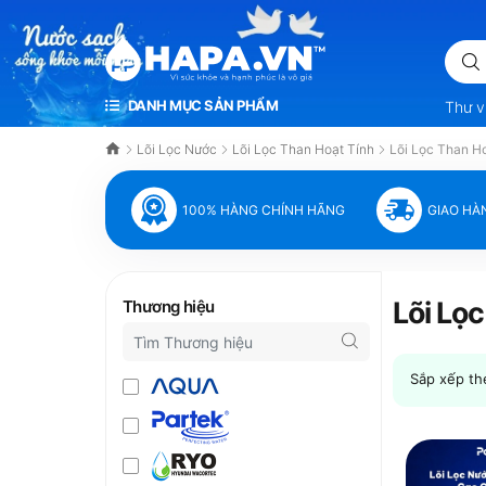
KHỎE VÀ HẠNH PHÚC LÀ VÔ GIÁ
DANH MỤC SẢN PHẨM
Thư v
Lõi Lọc Nước
Lõi Lọc Than Hoạt Tính
Lõi Lọc Than H
100% HÀNG CHÍNH HÃNG
GIAO HÀ
Lõi Lọ
Thương hiệu
Sắp xếp th