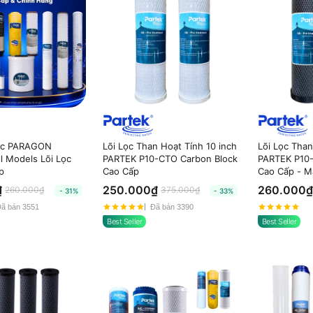
ước PARAGON
Lõi Lọc Than Hoạt Tính 10 inch
Lõi Lọc Than
l Models Lõi Lọc
PARTEK P10-CTO Carbon Block
PARTEK P10-
p
Cao Cấp
Cao Cấp - M
₫
250.000₫
260.000₫
260.000₫
375.000₫
- 31%
- 33%
ã bán 3551
Đã bán 3390
Best Seller
Best Seller