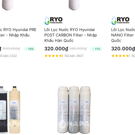
ớc RYO Hyundai PRE
Lõi Lọc Nước RYO Hyundai
Lõi Lọc Nướ
ter - Nhập Khẩu
POST CARBON Filter - Nhập
NANO Filter
Khẩu Hàn Quốc
Quốc
₫
320.000₫
320.000₫
300.000₫
360.000₫
- 10%
- 11%
ã bán 2102
Đã bán 2607
Đã