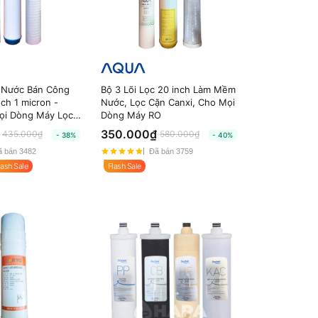
c Nước Bán Công
Bộ 3 Lõi Lọc 20 inch Làm Mềm
ch 1 micron -
Nước, Lọc Cặn Canxi, Cho Mọi
ọi Dòng Máy Lọc
Dòng Máy RO
350.000₫
435.000₫
580.000₫
- 38%
- 40%
 bán 3482
Đã bán 3759
lash Sale
Flash Sale