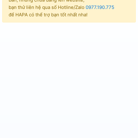
bạn thử liên hệ qua số Hotline/Zalo
0977.190.775
để HAPA có thể trợ bạn tốt nhất nha!