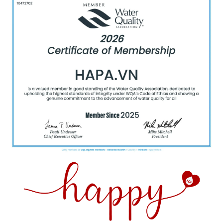
Máy nén (Block lạnh):
Đây là bộ phận quan
trọng nhất, có nhiệm vụ nén khí gas lạnh ở áp
suất cao, giúp chuyển đổi nhiệt từ dàn lạnh ra
dàn nóng.
Quạt dàn nóng:
Có chức năng tản nhiệt cho gas
sau khi đã được nén, giúp máy hoạt động ổn
định.
Dàn trao đổi nhiệt (dàn ngưng tụ):
Là các ống
đồng có các lá nhôm tản nhiệt, giúp chuyển đổi
môi chất lạnh từ dạng khí sang dạng lỏng và giải
phóng nhiệt ra ngoài.
Van tiết lưu:
Điều chỉnh lượng gas lưu thông
giữa dàn nóng và dàn lạnh, giúp kiểm soát áp
suất và nhiệt độ môi chất lạnh.