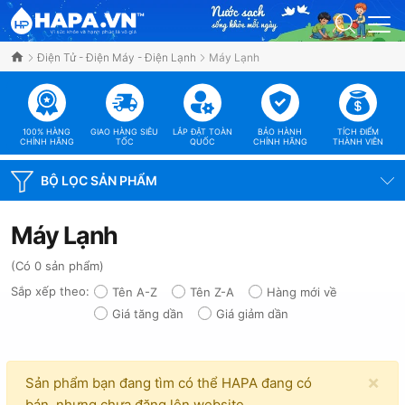
Điện Tử - Điện Máy - Điện Lạnh
Máy Lạnh
100% HÀNG
GIAO HÀNG SIÊU
LẮP ĐẶT TOÀN
BẢO HÀNH
TÍCH ĐIỂM
CHÍNH HÃNG
TỐC
QUỐC
CHÍNH HÃNG
THÀNH VIÊN
BỘ LỌC SẢN PHẨM
Máy Lạnh
(Có 0 sản phẩm)
Sắp xếp theo:
Tên A-Z
Tên Z-A
Hàng mới về
Giá tăng dần
Giá giảm dần
×
Sản phẩm bạn đang tìm có thể HAPA đang có
bán, nhưng chưa đăng lên website,