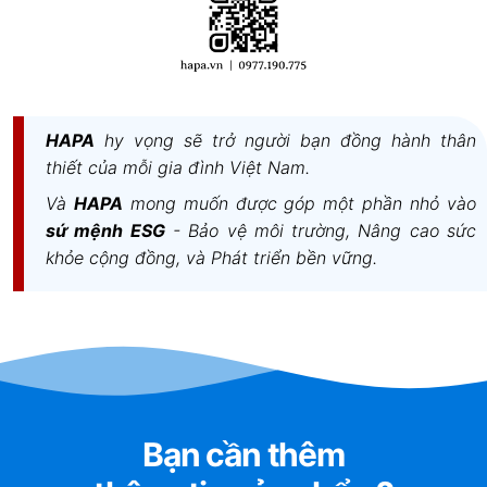
Giúp làm mát linh kiện bên trong, kéo dài tuổi
thọ của bếp.
Bộ lọc dầu mỡ
Là lưới lọc kim loại, thường làm bằng inox hoặc
HAPA
hy vọng sẽ trở người bạn đồng hành thân
nhôm, giúp giữ lại dầu mỡ, ngăn không cho
thiết của mỗi gia đình Việt Nam.
chúng đi vào quạt hút.
Và
HAPA
mong muốn được góp một phần nhỏ vào
Có thể tháo rời và vệ sinh dễ dàng.
sứ mệnh ESG
- Bảo vệ môi trường, Nâng cao sức
khỏe cộng đồng, và Phát triển bền vững.
Hệ thống bo mạch và khung vỏ bảo vệ
Bo mạch điện tử giúp kiểm soát hoạt động của
bếp và hệ thống hút mùi.
Khung vỏ bảo vệ làm từ thép không gỉ hoặc
nhựa chịu nhiệt, bảo vệ linh kiện bên trong khỏi
tác động bên ngoài.
Bạn cần thêm
Nhờ thiết kế tích hợp, bếp từ kết hợp hút mùi mang