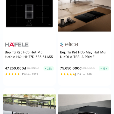
Bếp Từ Kết Hợp Hút Mùi
Bếp Từ Kết Hợp Máy Hút Mùi
Hafele HC-IHH77D 536.61.655
NIKOLA TESLA PRIME
47.250.000₫
75.650.000₫
62.990.000₫
89.000.000₫
- 25%
- 15%
Đã bán 2519
Đã bán 918