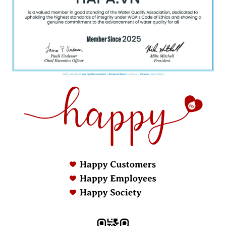
khi vừa sinh ra, giúp không gian bếp luôn sạch
thoáng.
Có thể sử dụng theo hai cơ chế:
Thoát khí ra ngoài: Hơi được dẫn qua đường
ống ra bên ngoài.
Lọc tuần hoàn bằng than hoạt tính: Lọc và
trả lại không khí sạch vào bếp.
Bảng điều khiển cảm ứng
Thường là dạng cảm ứng trượt (Slider) hoặc
chạm (Touch Control), điều chỉnh độc lập từng
vùng nấu.
Có thêm nút điều khiển quạt hút với nhiều cấp
độ khác nhau.
Hệ thống quạt tản nhiệt