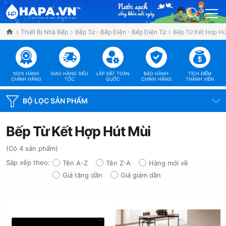
Thiết Bị Nhà Bếp
Bếp Từ - Bếp Điện - Bếp Điện Từ
Bếp Từ Kết Hợp Hú
100% HÀNG
GIAO HÀNG SIÊU
LẮP ĐẶT TOÀN
BẢO HÀNH
TÍCH ĐIỂM
CHÍNH HÃNG
TỐC
QUỐC
CHÍNH HÃNG
THÀNH VIÊN
BỘ LỌC SẢN PHẨM
Bếp Từ Kết Hợp Hút Mùi
(Có 4 sản phẩm)
Sắp xếp theo:
Tên A-Z
Tên Z-A
Hàng mới về
Giá tăng dần
Giá giảm dần