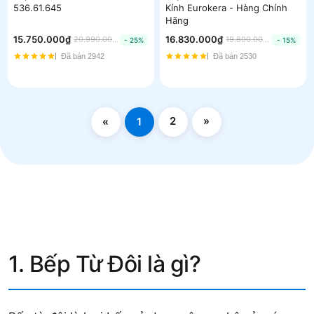
536.61.645
Kính Eurokera - Hàng Chính
Hãng
15.750.000₫
16.830.000₫
20.990.000₫
19.800.000₫
- 25%
- 15%
Đã bán 2942
Đã bán 2530
2
»
«
1
1. Bếp Từ Đôi là gì?