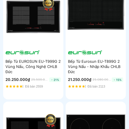
Bếp Từ EUROSUN EU-T999G 2
Bếp Từ Eurosun EU-T899G 2
Vùng Nấu, Công Nghệ CHLB
Vùng Nấu - Nhập Khẩu CHLB
Đức
Đức
20.250.000₫
21.250.000₫
25.500.000₫
25.080.000₫
- 21%
- 15%
Đã bán 2559
Đã bán 2113