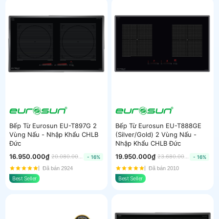
Bếp Từ Eurosun EU-T897G 2
Bếp Từ Eurosun EU-T888GE
Vùng Nấu - Nhập Khẩu CHLB
(Silver/Gold) 2 Vùng Nấu -
Đức
Nhập Khẩu CHLB Đức
16.950.000₫
19.950.000₫
20.080.000₫
23.680.000₫
- 16%
- 16%
Đã bán 2924
Đã bán 2010
Best Seller
Best Seller