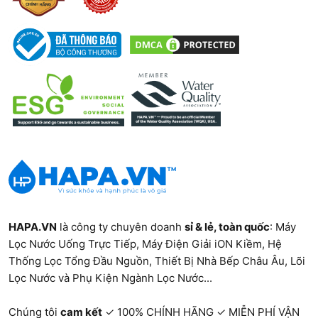
động được và bếp sẽ tự động ngắt.
Bếp từ đôi hoạt động dựa trên nguyên lý cảm ứng
từ, chỉ làm nóng nồi có đáy nhiễm từ mà không làm
nóng mặt bếp, giúp tiết kiệm điện, nấu nhanh hơn
và đảm bảo an toàn hơn so với bếp gas hoặc bếp
hồng ngoại.
3. Tại sao nên mua Bếp Từ
Đôi?
HAPA.VN
là công ty chuyên doanh
sỉ & lẻ, toàn quốc
:
Máy
Lọc Nước Uống Trực Tiếp
,
Máy Điện Giải iON Kiềm
,
Hệ
Bếp từ đôi đang dần trở thành lựa chọn phổ biến
Thống Lọc Tổng Đầu Nguồn
,
Thiết Bị Nhà Bếp Châu Âu
,
Lõi
trong các gia đình hiện đại nhờ vào hiệu suất nấu ăn
Lọc Nước và Phụ Kiện Ngành Lọc Nước...
cao, tiết kiệm năng lượng và đảm bảo an toàn hơn
so với bếp gas hay bếp hồng ngoại. Dưới đây là
Chúng tôi
cam kết
✓ 100% CHÍNH HÃNG ✓ MIỄN PHÍ VẬN