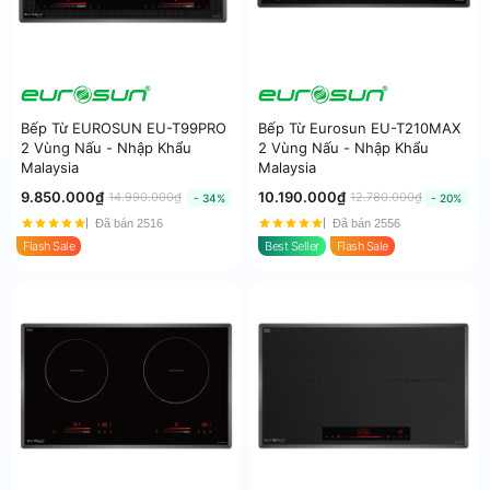
Bếp Từ EUROSUN EU-T99PRO
Bếp Từ Eurosun EU-T210MAX
2 Vùng Nấu - Nhập Khẩu
2 Vùng Nấu - Nhập Khẩu
Malaysia
Malaysia
9.850.000₫
10.190.000₫
14.990.000₫
12.780.000₫
- 34%
- 20%
Đã bán 2516
Đã bán 2556
Flash Sale
Best Seller
Flash Sale