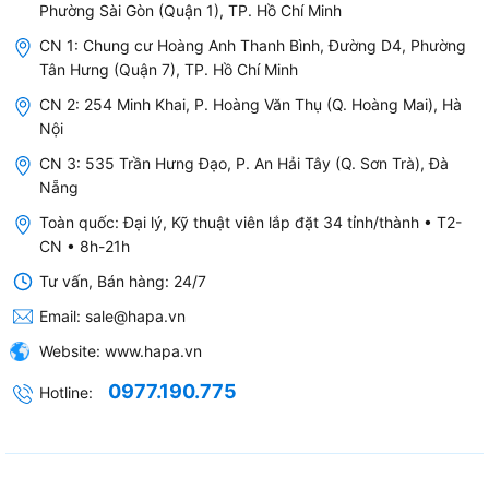
Khi bật bếp, dòng điện xoay chiều chạy qua
Phường Sài Gòn (Quận 1), TP. Hồ Chí Minh
cuộn dây đồng (cuộn dây từ) đặt dưới mặt kính
CN 1: Chung cư Hoàng Anh Thanh Bình, Đường D4, Phường
bếp.
Tân Hưng (Quận 7), TP. Hồ Chí Minh
CN 2: 254 Minh Khai, P. Hoàng Văn Thụ (Q. Hoàng Mai), Hà
Cuộn dây này tạo ra một từ trường biến thiên có
Nội
tần số cao.
CN 3: 535 Trần Hưng Đạo, P. An Hải Tây (Q. Sơn Trà), Đà
Nẵng
Cảm ứng điện từ làm nóng đáy nồi
Toàn quốc: Đại lý, Kỹ thuật viên lắp đặt 34 tỉnh/thành • T2-
Nếu đặt nồi có đáy nhiễm từ (inox 430, gang,
CN • 8h-21h
thép từ) lên bếp, từ trường sẽ tác động lên đáy
Tư vấn, Bán hàng: 24/7
nồi.
Email:
sale@hapa.vn
Các dòng điện xoáy (Foucault) xuất hiện trong
Website:
www.hapa.vn
đáy nồi, làm cho nồi nóng lên.
0977.190.775
Hotline:
Nhiệt lượng sinh ra sẽ truyền trực tiếp đến thực
phẩm bên trong, giúp nấu chín thức ăn.