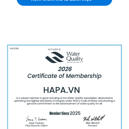
Bếp từ đôi được thiết kế gồm nhiều bộ phận khác
nhau để đảm bảo hoạt động hiệu quả, an toàn và
bền bỉ. Dưới đây là các thành phần chính trong cấu
tạo của bếp từ đôi:
Mặt kính bếp
Được làm từ kính cường lực chịu nhiệt cao như
Schott Ceran, EuroKera, Kanger
.
Có khả năng chịu sốc nhiệt, chịu lực tốt và
chống trầy xước.
Bề mặt nhẵn, dễ dàng vệ sinh sau khi nấu.
Cuộn dây từ (Induction Coil)
Là bộ phận tạo ra từ trường, thường được làm từ