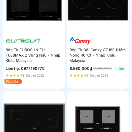
Bếp Từ EUROSUN EU-
Bếp Từ Đôi Canzy CZ I89 (Hâm
T688MAX 2 Vùng Nấu - Nhập
Nóng 40°C) - Nhập Khẩu
Khẩu Malaysia
Malaysia
Liên hệ:
0977190775
8.980.000₫
11.980.000₫
- 25%
Đã bán 2622
Đã bán 1334
Flash Sale