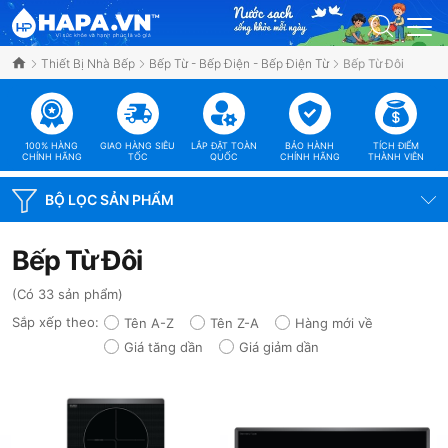
Thiết Bị Nhà Bếp
Bếp Từ - Bếp Điện - Bếp Điện Từ
Bếp Từ Đôi
100% HÀNG
GIAO HÀNG SIÊU
LẮP ĐẶT TOÀN
BẢO HÀNH
TÍCH ĐIỂM
CHÍNH HÃNG
TỐC
QUỐC
CHÍNH HÃNG
THÀNH VIÊN
BỘ LỌC SẢN PHẨM
Bếp Từ Đôi
(Có 33 sản phẩm)
Sắp xếp theo:
Tên A-Z
Tên Z-A
Hàng mới về
Giá tăng dần
Giá giảm dần