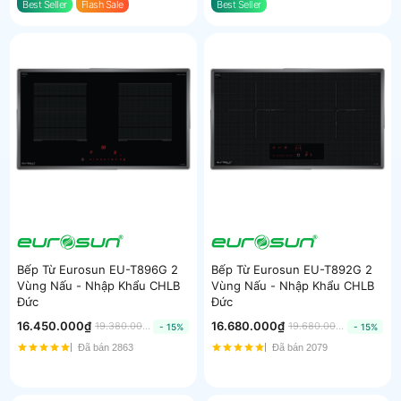
Best Seller
Flash Sale
Best Seller
Bếp Từ Eurosun EU-T896G 2
Bếp Từ Eurosun EU-T892G 2
Vùng Nấu - Nhập Khẩu CHLB
Vùng Nấu - Nhập Khẩu CHLB
Đức
Đức
16.450.000₫
16.680.000₫
19.380.000₫
19.680.000₫
- 15%
- 15%
Đã bán 2863
Đã bán 2079