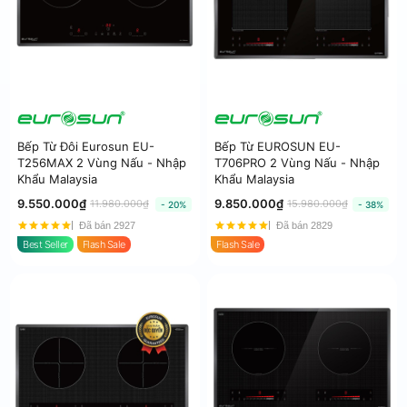
Bếp Từ Đôi Eurosun EU-
Bếp Từ EUROSUN EU-
T256MAX 2 Vùng Nấu - Nhập
T706PRO 2 Vùng Nấu - Nhập
Khẩu Malaysia
Khẩu Malaysia
9.550.000₫
9.850.000₫
11.980.000₫
15.980.000₫
- 20%
- 38%
Đã bán 2927
Đã bán 2829
Best Seller
Flash Sale
Flash Sale