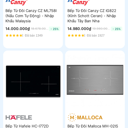
Bếp Từ Đôi Canzy CZ ML758I
Bếp Từ Đôi Canzy CZ IG822
(Nấu Cơm Tự Động) - Nhập
(Kính Schott Ceran) - Nhập
Khẩu Malaysia
Khẩu Tây Ban Nha
14.000.000₫
14.980.000₫
18.678.000₫
19.980.000₫
- 25%
- 25%
Đã bán 1349
Đã bán 1927
Bếp Từ Hafele HC-I772D
Bếp Từ Đôi Malloca MH-02IS