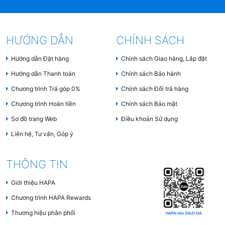
Một số bếp có cảm biến nhận diện nồi, tự động
ngắt nếu không có nồi hoặc nồi không phù hợp.
HƯỚNG DẪN
CHÍNH SÁCH
Hệ thống bảng điều khiển
Hướng dẫn Đặt hàng
Chính sách Giao hàng, Lắp đặt
Thường là bảng điều khiển
cảm ứng chạm
(Touch Control) hoặc trượt (Slider Control)
.
Hướng dẫn Thanh toán
Chính sách Bảo hành
Chương trình Trả góp 0%
Chính sách Đổi trả hàng
Mỗi vùng nấu có bảng điều khiển riêng hoặc
Chương trình Hoàn tiền
Chính sách Bảo mật
chung tùy theo thiết kế.
Sơ đồ trang Web
Điều khoản Sử dụng
Các chức năng phổ biến gồm: tăng/giảm công
Liên hệ, Tư vấn, Góp ý
suất, hẹn giờ, khóa trẻ em, chế độ nấu tự động.
THÔNG TIN
Khung vỏ bảo vệ
Giới thiệu HAPA
Thường làm từ
thép không gỉ hoặc nhựa chịu
Chương trình HAPA Rewards
nhiệt
để bảo vệ linh kiện bên trong.
Thương hiệu phân phối
Có các khe thoáng giúp lưu thông khí, hỗ trợ quá