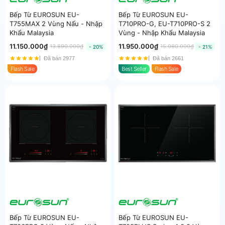
Bếp Từ EUROSUN EU-
Bếp Từ EUROSUN EU-
T755MAX 2 Vùng Nấu - Nhập
T710PRO-G, EU-T710PRO-S 2
Khẩu Malaysia
Vùng - Nhập Khẩu Malaysia
11.150.000₫
11.950.000₫
13.890.000₫
15.080.000₫
- 20%
- 21%
Đã bán 2977
Đã bán 2661
Flash Sale
Best Seller
Flash Sale
Bếp Từ EUROSUN EU-
Bếp Từ EUROSUN EU-