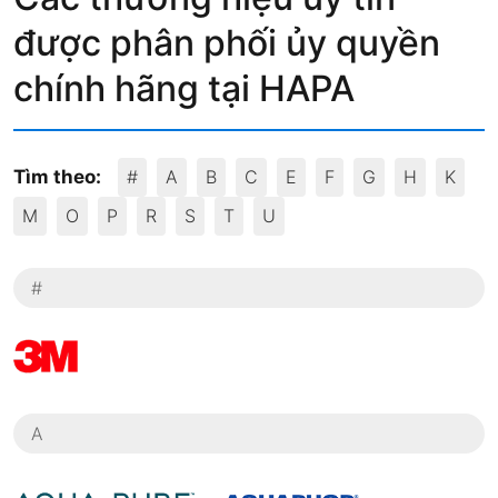
được phân phối ủy quyền
chính hãng tại HAPA
Tìm theo:
#
A
B
C
E
F
G
H
K
M
O
P
R
S
T
U
#
A