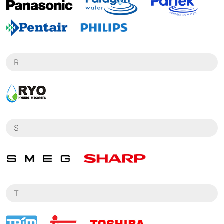
R
S
T