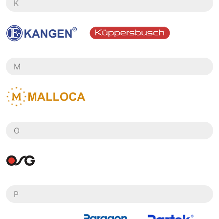
K
M
O
P