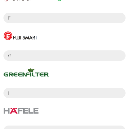
F
G
H