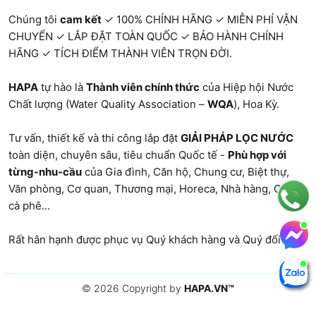
quả.
tan
Chúng tôi
cam kết
✓ 100% CHÍNH HÃNG ✓ MIỄN PHÍ VẬN
nhỏ
- Giữ
CHUYỂN ✓ LẮP ĐẶT TOÀN QUỐC ✓ BẢO HÀNH CHÍNH
hơn
HÃNG ✓ TÍCH ĐIỂM THÀNH VIÊN TRỌN ĐỜI.
lại các
kích
khoáng
thước
HAPA
tự hào là
Thành viên chính thức
của Hiệp hội Nước
chất
lỗ lọc.
Chất lượng (Water Quality Association –
WQA
), Hoa Kỳ.
cần
thiết
Tư vấn, thiết kế và thi công lắp đặt
GIẢI PHÁP LỌC NƯỚC
cho
toàn diện, chuyên sâu, tiêu chuẩn Quốc tế -
Phù hợp với
từng-nhu-cầu
của Gia đình, Căn hộ, Chung cư, Biệt thự,
sức
Văn phòng
, Cơ quan, Thương mại, Horeca, Nhà hàng,
Quán
khỏe.
cà phê
...
Rất hân hạnh được phục vụ Quý khách hàng và Quý đối tác.
CDI (Capacitive
- Loại
- Cần
Nước
Deionization)
bỏ các
nguồn
máy,
ion và
điện
nước
© 2026 Copyright by
HAPA.VN
™
tạp
để
giếng,...