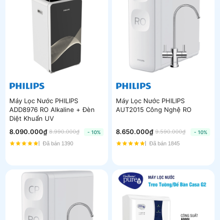
Máy Lọc Nước PHILIPS
Máy Lọc Nước PHILIPS
ADD8976 RO Alkaline + Đèn
AUT2015 Công Nghệ RO
Diệt Khuẩn UV
8.090.000₫
8.650.000₫
8.990.000₫
9.590.000₫
- 10%
- 10%
Đã bán 1390
Đã bán 1845