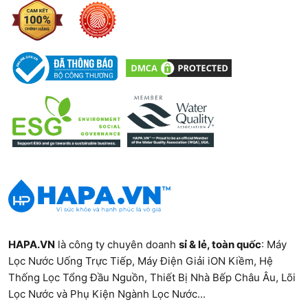
nước
kích
hơn so
thước
với RO.
lỗ lọc.
- Dễ
bảo
dưỡng.
Nano
- Loại
-
Nước
bỏ tạp
Không
máy,
chất và
loại bỏ
nước
vi
được
giếng,...
khuẩn
các
đã xử lý
HAPA.VN
là công ty chuyên doanh
sỉ & lẻ, toàn quốc
:
Máy
một
hợp
sơ bộ.
Lọc Nước Uống Trực Tiếp
,
Máy Điện Giải iON Kiềm
,
Hệ
cách
chất
Thống Lọc Tổng Đầu Nguồn
,
Thiết Bị Nhà Bếp Châu Âu
,
Lõi
hiệu
hòa
Lọc Nước và Phụ Kiện Ngành Lọc Nước...