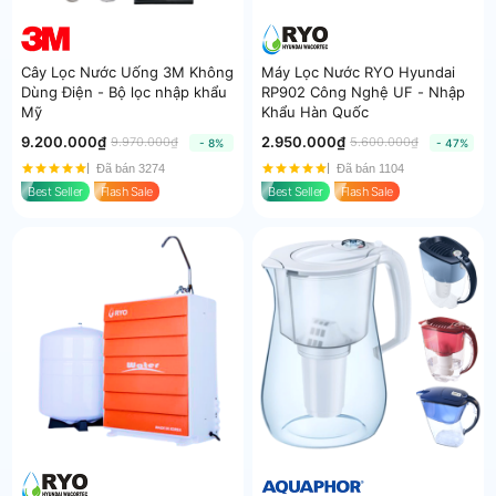
Cây Lọc Nước Uống 3M Không
Máy Lọc Nước RYO Hyundai
Dùng Điện - Bộ lọc nhập khẩu
RP902 Công Nghệ UF - Nhập
Mỹ
Khẩu Hàn Quốc
9.200.000₫
2.950.000₫
9.970.000₫
5.600.000₫
- 8%
- 47%
Đã bán 3274
Đã bán 1104
Best Seller
Flash Sale
Best Seller
Flash Sale