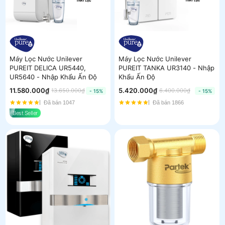
Máy Lọc Nước Unilever
Máy Lọc Nước Unilever
PUREIT DELICA UR5440,
PUREIT TANKA UR3140 - Nhập
UR5640 - Nhập Khẩu Ấn Độ
Khẩu Ấn Độ
11.580.000₫
5.420.000₫
13.650.000₫
6.400.000₫
- 15%
- 15%
Đã bán 1047
Đã bán 1866
Best Seller