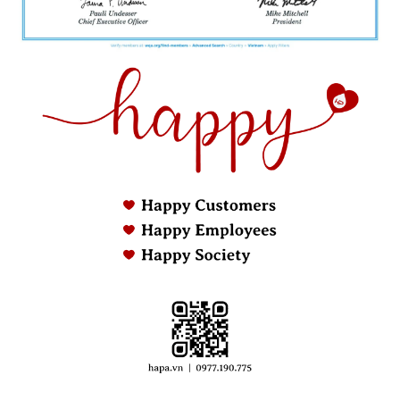
dụng bất cứ lúc nào, bất cứ nơi đâu trong nhà.
Phù hợp với mọi đối tượng
: Máy lọc nước với
thiết kế vòi dễ sử dụng phù hợp cho mọi đối
tượng, từ trẻ em đến người già.
2.2. An toàn cho sức khỏe
Các công nghệ lọc tiên tiến hiện nay giúp loại bỏ
hiệu quả 99.9% các tạp chất có hại trong nước như
bùn đất, rỉ sét, vi sinh vật,... Thậm chí các loại vi
khuẩn, virus gây hại cho sức khỏe cũng như các kim
loại nặng độc hại như chì, thủy ngân, asen,... ra khỏi
nước, đảm bảo an toàn cho sức khỏe người sử
dụng.
Nước sau khi lọc qua máy lọc nước đạt chuẩn an