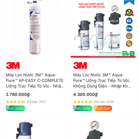
Máy Lọc Nước 3M™ Aqua-
Máy Lọc Nước 3M™ Aqua-
Pure™ AP-EASY C-COMPLETE
Pure™ Uống Trực Tiếp Từ Vòi,
Uống Trực Tiếp Từ Vòi - Nhập
Không Dùng Điện - Nhập Khẩu
khẩu 3M Mexico
Mỹ
2.760.000₫
4.300.000₫
Đã bán 3427
Đã bán 3268
Best Seller
Best Seller
Flash Sale