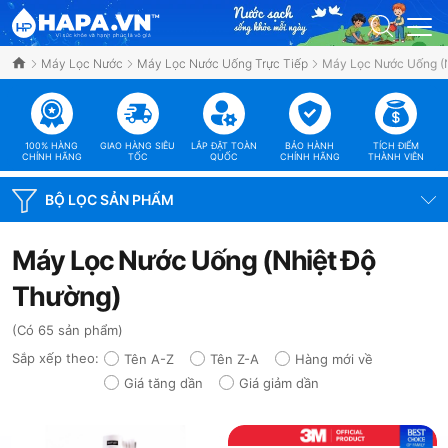
Máy Lọc Nước
Máy Lọc Nước Uống Trực Tiếp
Máy Lọc Nước Uống (
100% HÀNG
GIAO HÀNG SIÊU
LẮP ĐẶT TOÀN
BẢO HÀNH
TÍCH ĐIỂM
CHÍNH HÃNG
TỐC
QUỐC
CHÍNH HÃNG
THÀNH VIÊN
BỘ LỌC SẢN PHẨM
Máy Lọc Nước Uống (Nhiệt Độ
Thường)
(Có 65 sản phẩm)
Sắp xếp theo:
Tên A-Z
Tên Z-A
Hàng mới về
Giá tăng dần
Giá giảm dần