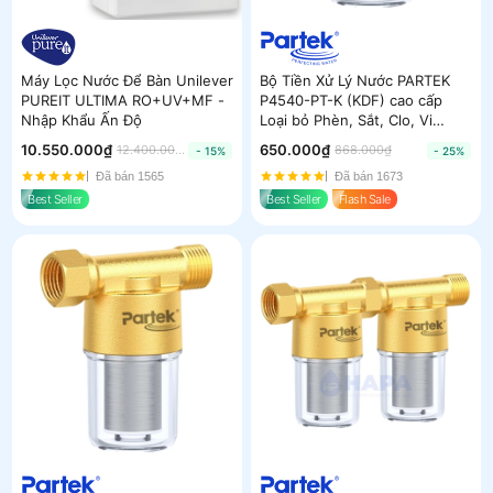
Máy Lọc Nước Để Bàn Unilever
Bộ Tiền Xử Lý Nước PARTEK
PUREIT ULTIMA RO+UV+MF -
P4540-PT-K (KDF) cao cấp
Nhập Khẩu Ấn Độ
Loại bỏ Phèn, Sắt, Clo, Vi
Khuẩn, Xử lý nước giếng
10.550.000₫
650.000₫
12.400.000₫
868.000₫
- 15%
- 25%
Đã bán 1565
Đã bán 1673
Best Seller
Best Seller
Flash Sale