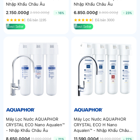
Nhập Khẩu Châu Âu
Nhập Khẩu Châu Âu
2.150.000₫
6.850.000₫
2.550.000₫
8.900.000₫
- 16%
- 23%
Đã bán 1195
Đã bán 3000
Best Seller
Best Seller
Máy Lọc Nước AQUAPHOR
Máy Lọc Nước AQUAPHOR
CRYSTAL ECO Nano Aqualen™
CRYSTAL ECO H Nano
- Nhập Khẩu Châu Âu
Aqualen™ - Nhập Khẩu Châu
Âu
8.650.000₫
11.590.000₫
11.000.000₫
14.900.000₫
- 21%
- 22%