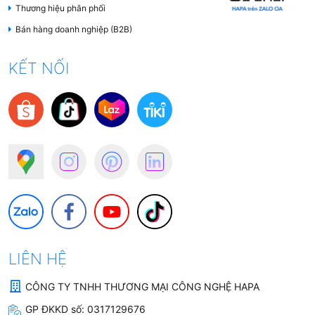
Thương hiệu phân phối
Bán hàng doanh nghiệp (B2B)
3. Các công nghệ lọc nước
KẾT NỐI
hiện nay hot nhất trên thị
trường
Bảng tóm tắt so sánh các công nghệ lọc nước tốt
nhất hiện nay:
Công Nghệ Lọc
Ưu
Hạn
Nguồn
Nước
Điểm
chế
nước
phù
LIÊN HỆ
hợp
CÔNG TY TNHH THƯƠNG MẠI CÔNG NGHỆ HAPA
GP ĐKKD số:
0317129676