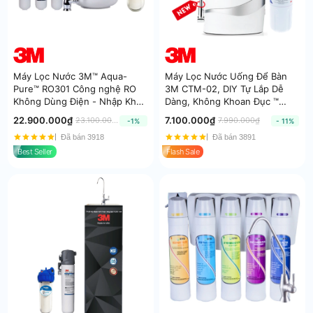
Máy Lọc Nước 3M™ Aqua-
Máy Lọc Nước Uống Để Bàn
Pure™ RO301 Công nghệ RO
3M CTM-02, DIY Tự Lắp Dễ
Không Dùng Điện - Nhập Khẩu
Dàng, Không Khoan Đục ™
Mỹ
Aqua-Pure™
22.900.000₫
7.100.000₫
23.100.000₫
7.990.000₫
-1%
- 11%
Đã bán 3918
Đã bán 3891
Best Seller
Flash Sale