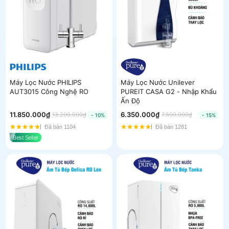
Máy Lọc Nước PHILIPS
Máy Lọc Nước Unilever
AUT3015 Công Nghệ RO
PUREIT CASA G2 - Nhập Khẩu
Ấn Độ
11.850.000₫
6.350.000₫
13.200.000₫
7.500.000₫
- 10%
- 15%
Đã bán 1104
Đã bán 1281
Best Seller