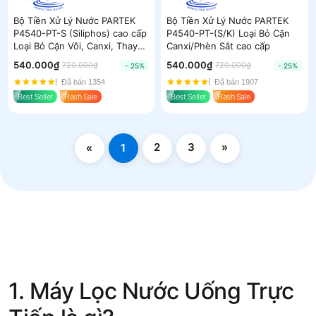
Bộ Tiền Xử Lý Nước PARTEK
Bộ Tiền Xử Lý Nước PARTEK
P4540-PT-S (Siliphos) cao cấp
P4540-PT-(S/K) Loại Bỏ Cặn
Loại Bỏ Cặn Vôi, Canxi, Thay
Canxi/Phèn Sắt cao cấp
thế Resin Cation
540.000₫
540.000₫
720.000₫
720.000₫
- 25%
- 25%
Đã bán 1354
Đã bán 1907
Best Seller
Flash Sale
Best Seller
Flash Sale
2
3
»
«
1
1. Máy Lọc Nước Uống Trực