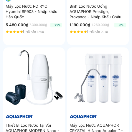
Máy Lọc Nước RO RYO
Bình Lọc Nước Uống
Hyundai RP903 - Nhập khẩu
AQUAPHOR Prestige,
Hàn Quốc
Provance - Nhập Khẩu Châu
Âu
5.480.000₫
1.190.000₫
7.300.000₫
1.260.000₫
- 25%
- 6%
Đã bán 1390
Đã bán 2910
Thiết Bị Lọc Nước Tại Vòi
Máy Lọc Nước AQUAPHOR
AQUAPHOR MODERN Nano -
CRYSTAL H Nano Aqualen™ -