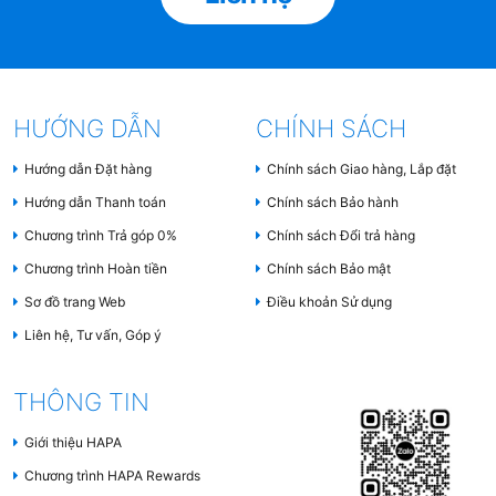
2.4. Tốt cho môi trường
Sử dụng máy lọc nước giúp giảm thiểu lượng chai
nhựa sử dụng, góp phần bảo vệ môi trường. Máy lọc
HƯỚNG DẪN
CHÍNH SÁCH
nước sử dụng công nghệ tiết kiệm điện, thậm chí là
Hướng dẫn Đặt hàng
Chính sách Giao hàng, Lắp đặt
không dùng điện; giúp giảm thiểu chi phí điện năng
Hướng dẫn Thanh toán
Chính sách Bảo hành
cho gia đình.
Chương trình Trả góp 0%
Chính sách Đổi trả hàng
Chương trình Hoàn tiền
Chính sách Bảo mật
Sơ đồ trang Web
Điều khoản Sử dụng
Liên hệ, Tư vấn, Góp ý
THÔNG TIN
Giới thiệu HAPA
Chương trình HAPA Rewards