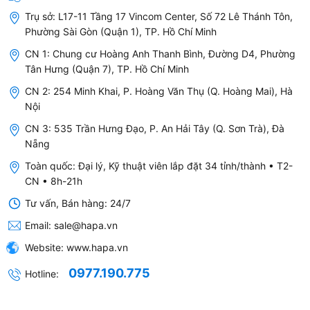
RO (Reverse
- Loại
- Tiêu
Nước
Trụ sở:
L17-11 Tầng 17 Vincom Center, Số 72 Lê Thánh Tôn,
Osmosis)
bỏ gần
tốn
máy bị
Phường Sài Gòn (Quận 1), TP. Hồ Chí Minh
như
nhiều
ô nhiễm
CN 1: Chung cư Hoàng Anh Thanh Bình, Đường D4, Phường
hoàn
nước
nặng,
Tân Hưng (Quận 7), TP. Hồ Chí Minh
toàn
hơn so
nước
CN 2: 254 Minh Khai, P. Hoàng Văn Thụ (Q. Hoàng Mai), Hà
các tạp
với các
giếng,
Nội
chất, vi
công
nước
CN 3: 535 Trần Hưng Đạo, P. An Hải Tây (Q. Sơn Trà), Đà
khuẩn,
nghệ
nhiễm
Nẵng
và kim
khác.
mặn, lợ.
Toàn quốc: Đại lý, Kỹ thuật viên lắp đặt 34 tỉnh/thành • T2-
CN • 8h-21h
loại
- Có
nặng.
Tư vấn, Bán hàng: 24/7
thể loại
Email:
sale@hapa.vn
- Cung
bỏ các
Website:
www.hapa.vn
cấp
khoáng
nước
chất
0977.190.775
Hotline:
uống
cần
tinh
thiết