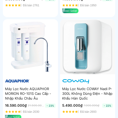
Đã bán 2761
Đã bán 1950
Best Seller
Máy Lọc Nước AQUAPHOR
Máy Lọc Nước COWAY Nadi P-
MORION RO-101S Cao Cấp -
300L Không Dùng Điện - Nhập
Nhập Khẩu Châu Âu
Khẩu Hàn Quốc
16.590.000₫
5.490.000₫
21.500.000₫
7.000.000₫
- 23%
- 22%
Đã bán 2030
Đã bán 2693
Best Seller