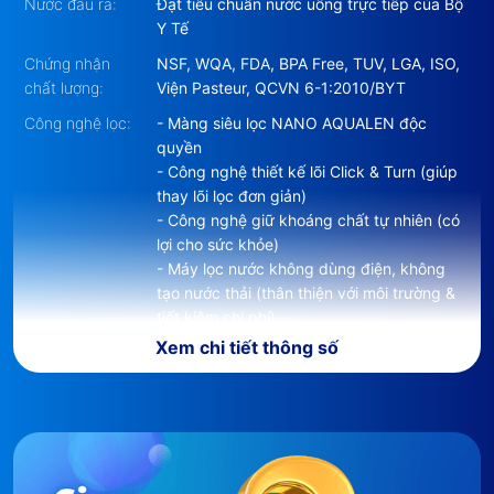
Nước đầu ra:
Đạt tiêu chuẩn nước uống trực tiếp của Bộ
Y Tế
Chứng nhận
NSF, WQA, FDA, BPA Free, TUV, LGA, ISO,
chất lượng:
Viện Pasteur, QCVN 6-1:2010/BYT
Công nghệ lọc:
- Màng siêu lọc NANO AQUALEN độc
quyền
2. Thông số kỹ thuật của
Máy
- Công nghệ thiết kế lõi Click & Turn (giúp
thay lõi lọc đơn giản)
Lọc Nước AQUAPHOR
- Công nghệ giữ khoáng chất tự nhiên (có
CRYSTAL ECO H
lợi cho sức khỏe)
- Máy lọc nước không dùng điện, không
tạo nước thải (thân thiện với môi trường &
tiết kiệm chi phí)
Xem chi tiết thông số
Vị trí lắp đặt:
- Phù hợp mọi không gian: Máy lọc nước
âm tủ bếp; Máy lọc nước lắp dưới bồn rửa;
Máy lọc nước treo tường; Gắng vào trong
cây nước nóng lạnh...
Nhiệt độ nước
4.4°C - cao nhất 38°C
đầu vào: