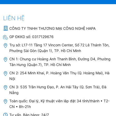
Thời gian thay lõi cho Máy Lọc Nước
Aquaphor CRYSTAL ECO H
LIÊN HỆ
CÔNG TY TNHH THƯƠNG MẠI CÔNG NGHỆ HAPA
GP ĐKKD số:
0317129676
Trụ sở:
L17-11 Tầng 17 Vincom Center, Số 72 Lê Thánh Tôn,
Phường Sài Gòn (Quận 1), TP. Hồ Chí Minh
CN 1: Chung cư Hoàng Anh Thanh Bình, Đường D4, Phường
Tân Hưng (Quận 7), TP. Hồ Chí Minh
CN 2: 254 Minh Khai, P. Hoàng Văn Thụ (Q. Hoàng Mai), Hà
Nội
CN 3: 535 Trần Hưng Đạo, P. An Hải Tây (Q. Sơn Trà), Đà
Nẵng
Toàn quốc: Đại lý, Kỹ thuật viên lắp đặt 34 tỉnh/thành • T2-
CN • 8h-21h
Tư vấn, Bán hàng: 24/7