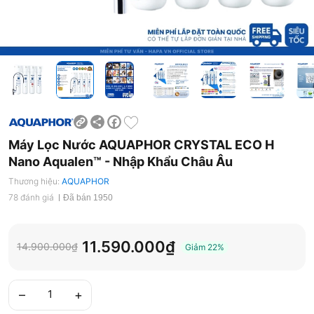
Share
Facebook
Máy Lọc Nước AQUAPHOR CRYSTAL ECO H
Nano Aqualen™ - Nhập Khẩu Châu Âu
Thương hiệu:
AQUAPHOR
78 đánh giá
Đã bán 1950
11.590.000₫
14.900.000₫
Giảm
22%
–
+