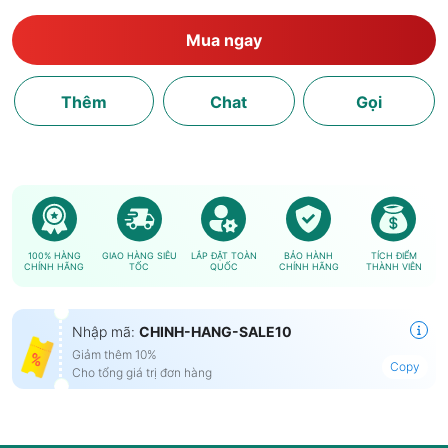
Mua ngay
Thêm
Chat
Gọi
100% HÀNG
GIAO HÀNG SIÊU
LẮP ĐẶT TOÀN
BẢO HÀNH
TÍCH ĐIỂM
CHÍNH HÃNG
TỐC
QUỐC
CHÍNH HÃNG
THÀNH VIÊN
Nhập mã:
CHINH-HANG-SALE10
Giảm thêm 10%
Copy
Cho tổng giá trị đơn hàng