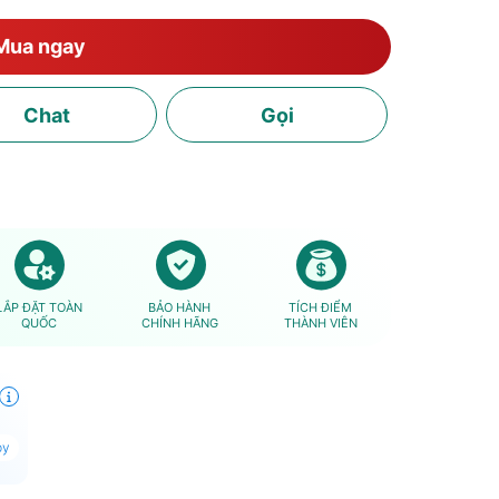
Mua ngay
Chat
Gọi
LẮP ĐẶT TOÀN
BẢO HÀNH
TÍCH ĐIỂM
QUỐC
CHÍNH HÃNG
THÀNH VIÊN
py