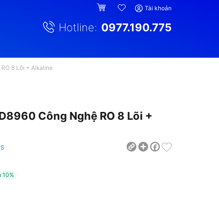
Tài khoản
Hotline:
0977.190.775
O 8 Lõi + Alkaline
D8960 Công Nghệ RO 8 Lõi +
Share
Facebook
PS
m
10%