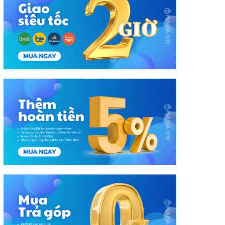
phẩm:
430 (Sâu) mm