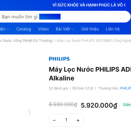
VÌ SỨC KHỎE VÀ HẠNH PHÚC LÀ VÔ GIÁ
Bạn muốn tìm gì
hôm nay?
iện
Catalog
Video
Bài Viết
Giới thiệu
Liên hệ
c Nước Uống (Nhiệt Độ Thường)
Máy Lọc Nước PHILIPS ADD8960 Công Nghệ R
Máy Lọc Nước PHILIPS AD
Alkaline
52 đánh giá
Thương hiệu:
PHILI
Đã bán 1218
6.590.000₫
5.920.000₫
Giả
–
+