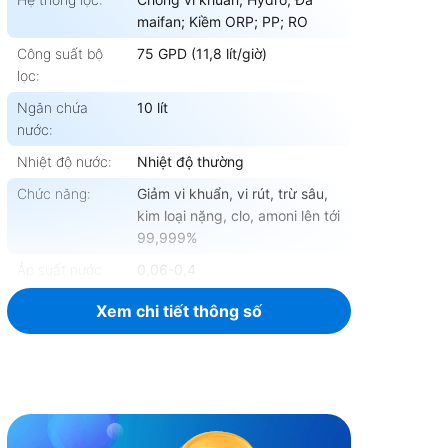
maifan; Kiềm ORP; PP; RO
Công suất bộ
75 GPD (11,8 lít/giờ)
lọc:
Ngăn chứa
10 lít
nước:
Nhiệt độ nước:
Nhiệt độ thường
Chức năng:
Giảm vi khuẩn, vi rút, trừ sâu,
kim loại nặng, clo, amoni lên tới
99,999%
Áp suất nước
0,06-0,4
đầu vào/ MPa:
Xem chi tiết thông số
Nhiệt độ nước
5-38°C
đầu vào:
Chất lượng nước
QCVN 02:2009/BYT
đầu vào:
Kích thước sản
1106 (Cao) x 424 (Rộng) x