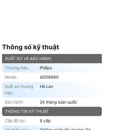
|
ông Nghệ RO 8 Lõi + Alkaline
5.920.000₫
thuật
Đánh giá
Cùng thương hiệu
Thông số kỹ thuật
XUẤT XỨ VÀ BẢO HÀNH
Thương hiệu:
Philips
Model:
ADD8960
Xuất xứ thương
Hà Lan
hiệu:
Bảo hành:
24 tháng toàn quốc
THÔNG TIN KỸ THUẬT
Cấp độ lọc:
9 cấp
Hệ thống lọc:
Chống vi khuẩn; Hydro; Đá