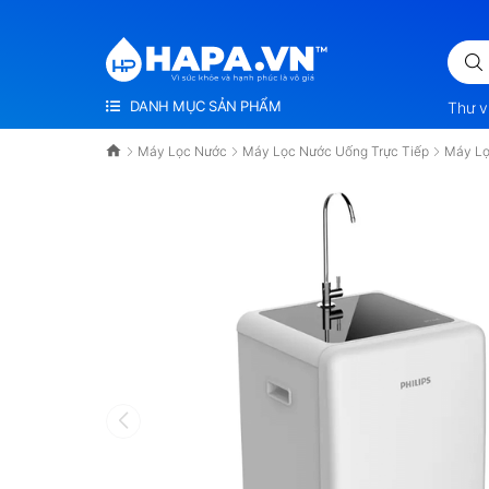
Ì SỨC KHỎE VÀ HẠNH PHÚC LÀ VÔ GIÁ
DANH MỤC SẢN PHẨM
Thư v
Máy Lọc Nước
Máy Lọc Nước Uống Trực Tiếp
Máy Lọ