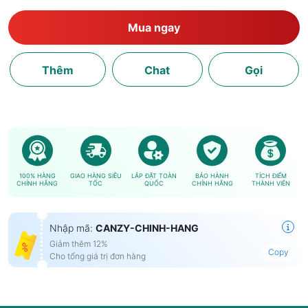
Mua ngay
Thêm
Chat
Gọi
100% HÀNG
GIAO HÀNG SIÊU
LẮP ĐẶT TOÀN
BẢO HÀNH
TÍCH ĐIỂM
CHÍNH HÃNG
TỐC
QUỐC
CHÍNH HÃNG
THÀNH VIÊN
Nhập mã:
CANZY-CHINH-HANG
Giảm thêm 12%
Copy
Cho tổng giá trị đơn hàng