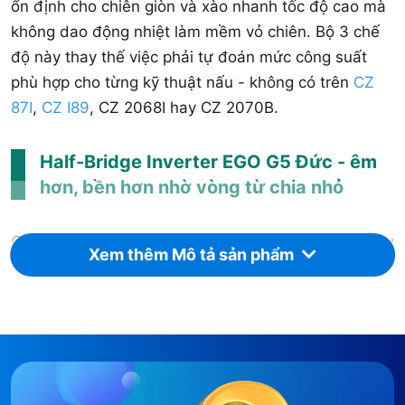
ổn định cho chiên giòn và xào nhanh tốc độ cao mà
không dao động nhiệt làm mềm vỏ chiên. Bộ 3 chế
độ này thay thế việc phải tự đoán mức công suất
phù hợp cho từng kỹ thuật nấu - không có trên
CZ
87I
,
CZ I89
, CZ 2068I hay CZ 2070B.
Half-Bridge Inverter EGO G5 Đức - êm
hơn, bền hơn nhờ vòng từ chia nhỏ
Công nghệ Half-Bridge chia nhỏ vòng từ thành nhiều
Xem thêm Mô tả sản phẩm
vòng nhỏ hoạt động luân phiên thay vì 1 vòng lớn
liên tục - giảm tiếng ồn khi nấu và giảm nhiệt tỏa ra
từ bảng mạch, kéo dài tuổi thọ linh kiện. Kết hợp hệ
thống làm mát quạt gió turbine, bếp chạy êm hơn so
với các bếp không có cơ chế chia nhỏ vòng từ. EGO
G5 nhập từ Đức - cùng thế hệ với bếp Germany