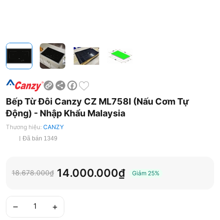
Share
Facebook
Bếp Từ Đôi Canzy CZ ML758I (Nấu Cơm Tự
Động) - Nhập Khẩu Malaysia
Thương hiệu:
CANZY
Đã bán 1349
14.000.000₫
18.678.000₫
Giảm
25%
–
+