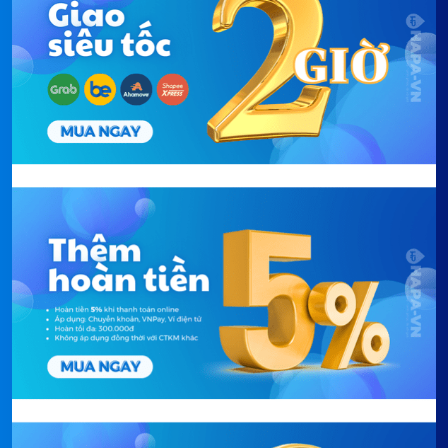
nhưng tích hợp vào thân bếp Malaysia, giải thích tại
sao CZ ML758I có giá hợp lý hơn dòng Germany đầy
đủ.
Power Share 3700W - tránh trip cầu
dao khi 2 vùng Booster cùng lúc
Khi cả 2 vùng cùng bật Booster 3000W, tổng lý
thuyết là 6000W - có thể vượt ngưỡng cầu dao nhà.
Power Share giới hạn tổng tối đa 3700W và tự phân
bổ lại giữa 2 vùng: nếu vùng trái đang dùng 3000W
Booster và vùng phải bật Booster, bếp tự giảm vùng
trái để tổng không vượt 3700W. Tương tự
CZ
9928GM
và CZ 3B68GM - khác biệt so với CZ 87I và
CZ I89 không có Power Share.