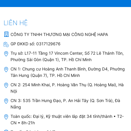
Power Share
Có - tổng 2 vùng tối đa 3700W khi
đồng thời cao tải
Điện áp
220–240V / 50–60Hz
LIÊN HỆ
Kích thước bề
750 x 450 mm
CÔNG TY TNHH THƯƠNG MẠI CÔNG NGHỆ HAPA
mặt
GP ĐKKD số:
0317129676
Kích thước
680 x 380 mm
Trụ sở:
L17-11 Tầng 17 Vincom Center, Số 72 Lê Thánh Tôn,
khoét đá lắp đặt
Phường Sài Gòn (Quận 1), TP. Hồ Chí Minh
CN 1: Chung cư Hoàng Anh Thanh Bình, Đường D4, Phường
Mặt kính
Schott Ceran (Đức) - vát 4 cạnh bo
Tân Hưng (Quận 7), TP. Hồ Chí Minh
góc
CN 2: 254 Minh Khai, P. Hoàng Văn Thụ (Q. Hoàng Mai), Hà
Bảng mạch &
Half-Bridge Inverter EGO G5 -
Nội
mâm từ
nhập khẩu từ Đức
CN 3: 535 Trần Hưng Đạo, P. An Hải Tây (Q. Sơn Trà), Đà
Nẵng
Công nghệ
Half-Bridge Smart Inverter (vòng
từ chia nhỏ, quạt turbine làm mát)
Toàn quốc: Đại lý, Kỹ thuật viên lắp đặt 34 tỉnh/thành • T2-
CN • 8h-21h
Điều khiển
Slider cảm ứng - 9 cấp + Booster