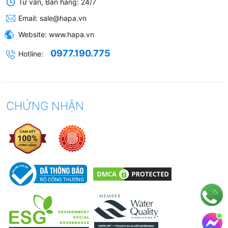
Tư vấn, Bán hàng: 24/7
độc lập từng vùng
Email:
sale@hapa.vn
Chức năng đặc
Rice Cooking (nấu cơm tự động) -
Website:
www.hapa.vn
biệt
duy nhất dòng Canzy tại HAPA
0977.190.775
Hotline:
Defrost (rã
50–60°C
đông)
Warming (ủ ấm)
70–80°C
CHỨNG NHẬN
Stir-fry (chiên
180–200°C
rán)
Chức năng
Có - tạm dừng không mất cài đặt
Pause
Hẹn giờ tắt
Có - từng vùng độc lập, tối đa 99
phút
Tự nhận diện
Có (Pot detection) - tự tắt khi
đáy nồi
không có nồi