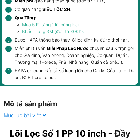
Miễn phí
giao hàng toàn quốc (đơn từ 300K).
Có giao hàng
SIÊU TỐC 2H
.
Quà Tặng:
Mua 5 lõi tặng 1 lõi cùng loại
Khẩu Trang 3M
(đơn từ 600K).
Được HAPA thông báo
thay lõi lọc
định kỳ đúng thời hạn.
Miễn phí tư vấn
Giải Pháp Lọc Nước
chuyên sâu & trọn gói
cho
Gia đình
,
Văn phòng, Doanh nghiệp
, Cơ quan, Dự án,
Thương mại (Horeca, FnB,
Nhà hàng, Quán cà phê
...).
HAPA có cung cấp sỉ, số lượng lớn cho Đại lý, Cửa hàng, Dự
án, B2B Purchaser...
Mô tả sản phẩm
Mục lục bài viết
Lõi Lọc Số 1 PP 10 inch
-
Đầy