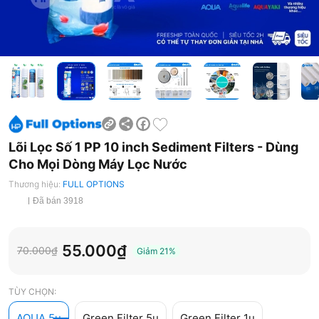
Share
Facebook
Lõi Lọc Số 1 PP 10 inch Sediment Filters - Dùng
Cho Mọi Dòng Máy Lọc Nước
Thương hiệu:
FULL OPTIONS
Đã bán 3918
55.000₫
70.000₫
Giảm
21%
TÙY CHỌN:
AQUA 5u
Green Filter 5u
Green Filter 1u