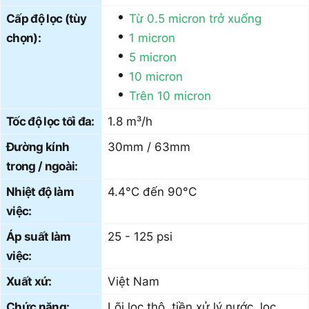
Cấp độ lọc (tùy
Từ 0.5 micron trở xuống
chọn):
1 micron
5 micron
10 micron
Trên 10 micron
Tốc độ lọc tối đa:
1.8 m³/h
Đường kính
30mm / 63mm
trong / ngoài:
Nhiệt độ làm
4.4°C đến 90°C
việc:
Áp suất làm
25 - 125 psi
việc:
Xuất xứ:
Việt Nam
Chức năng:
Lõi lọc thô, tiền xử lý nước, lọc