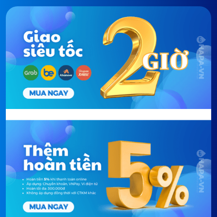
Công nghiệp, Bán công
nghiệp, Nông nghiệp, Thủy
sản...
Thời gian thay
Trung bình sau
6 tháng
sử dụng
lõi:
(hoặc khi lõi lọc chuyển màu nâu
đậm, tùy chất lượng nước đầu
vào).
Nơi mua lõi lõi:
Lõi Lọc Nước
full models có bán
đầy đủ tại website HAPA.VN hoặc
shop HAPA trên các sàn TMĐT.
2. Chỉ báo và hướng dẫn thay
Lõi Lọc Số 1 PP 10 inch