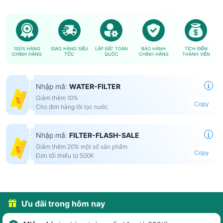
100% HÀNG
GIAO HÀNG SIÊU
LẮP ĐẶT TOÀN
BẢO HÀNH
TÍCH ĐIỂM
CHÍNH HÃNG
TỐC
QUỐC
CHÍNH HÃNG
THÀNH VIÊN
Nhập mã:
WATER-FILTER
Giảm thêm 10%
Copy
Cho đơn hàng lõi lọc nước
Nhập mã:
FILTER-FLASH-SALE
Giảm thêm 20% một số sản phẩm
Copy
Đơn tối thiểu từ 500K
Ưu đãi trong hôm nay