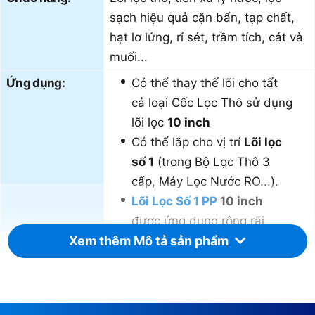
sạch hiệu quả cặn bẩn, tạp chất,
hạt lơ lửng, rỉ sét, trầm tích, cát và
muối...
Ứng dụng:
Có thể thay thế lõi cho tất
cả loại Cốc Lọc Thô sử dụng
lõi lọc
10 inch
Có thể lắp cho vị trí
Lõi lọc
số 1
(trong Bộ Lọc Thô 3
cấp, Máy Lọc Nước RO...).
Lõi Lọc Số 1 PP
10 inch
được ứng dụng rộng rãi
Xem thêm Mô tả sản phẩm
trong các lĩnh vực: Gia đình,
Dân dụng, Thương mại,
Thực phẩm & đồ uống (F&B,
Horeca), Y tế & Dược phẩm,