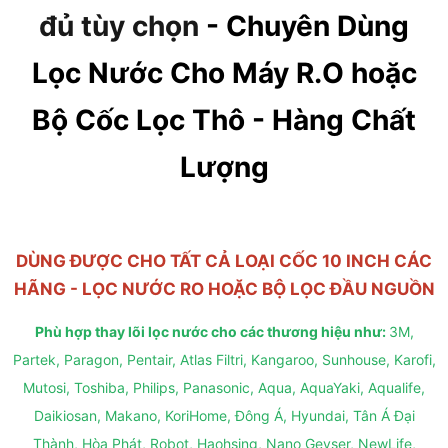
đủ tùy chọn
- Chuyên Dùng
Lọc Nước Cho Máy R.O hoặc
Bộ Cốc Lọc Thô - Hàng Chất
Lượng
DÙNG ĐƯỢC CHO TẤT CẢ LOẠI CỐC 10 INCH CÁC
HÃNG - LỌC NƯỚC RO HOẶC BỘ LỌC ĐẦU NGUỒN
Phù hợp thay lõi lọc nước cho các thương hiệu như:
3M,
Partek, Paragon, Pentair, Atlas Filtri, Kangaroo, Sunhouse, Karofi,
Mutosi, Toshiba, Philips, Panasonic, Aqua, AquaYaki, Aqualife,
Daikiosan, Makano, KoriHome, Đông Á, Hyundai, Tân Á Đại
Thành, Hòa Phát, Robot, Haohsing, Nano Geyser, NewLife,