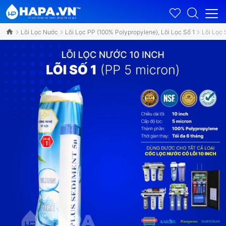
Lõi Lọc Nước
Lõi Lọc PP (100% Polypropylene), Lõi Lọc Số 1
Lõi Lọc 