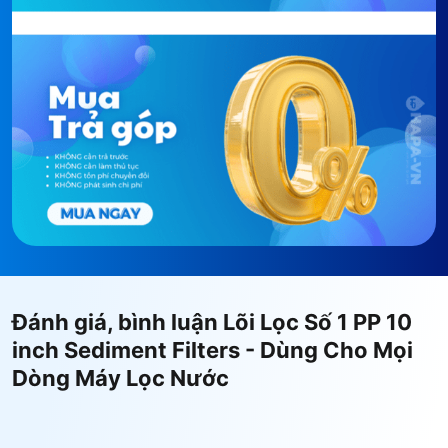
- Bạn có thể tự
thay lõi lọc
đơn giản và nhanh chóng
tại nhà.
- Được HAPA nhắc lịch thay lõi lọc định kỳ đúng thời
hạn, giúp đảm bảo chất lượng nước sau lọc luôn tốt
nhất.
Đánh giá, bình luận Lõi Lọc Số 1 PP 10
inch Sediment Filters - Dùng Cho Mọi
Dòng Máy Lọc Nước