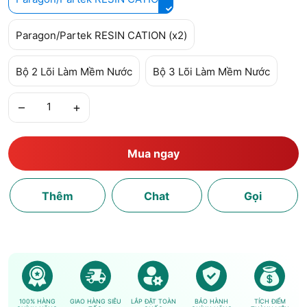
Paragon/Partek RESIN CATION (x2)
Bộ 2 Lõi Làm Mềm Nước
Bộ 3 Lõi Làm Mềm Nước
–
+
Mua ngay
Thêm
Chat
Gọi
100% HÀNG
GIAO HÀNG SIÊU
LẮP ĐẶT TOÀN
BẢO HÀNH
TÍCH ĐIỂM