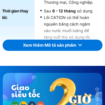
Thương mại, Công nghiệp.
Thời gian thay
Sau
6 - 12 tháng
sử dụng
lõi:
Lõi CATION có thể hoàn
nguyên bằng cách ngâm
vào nước muối loãng để
tăng tuổi thọ sử dụng lõi.
Xem thêm Mô tả sản phẩm
Nơi mua lõi lõi:
Lõi Lọc CATION 10 inch cao cấp
full models có bán đầy đủ tại
website HAPA.VN hoặc shop
HAPA trên các sàn TMĐT.