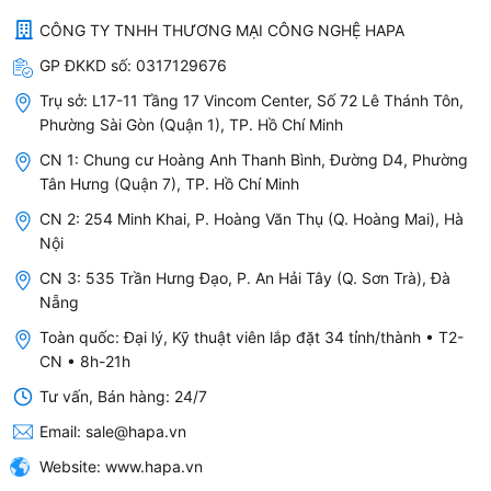
Cấu tạo từ các loại hạt Resin Cation có chức
CÔNG TY TNHH THƯƠNG MẠI CÔNG NGHỆ HAPA
năng giữ lại các ion Mg2+ và Ca2+ có trong
GP ĐKKD số:
0317129676
nước cứng, khiến cho nước cứng trở nên mềm
Trụ sở:
L17-11 Tầng 17 Vincom Center, Số 72 Lê Thánh Tôn,
hơn.
Phường Sài Gòn (Quận 1), TP. Hồ Chí Minh
Hiệu quả lọc vượt trội so với lõi lọc CATION
CN 1: Chung cư Hoàng Anh Thanh Bình, Đường D4, Phường
thông thường.
Tân Hưng (Quận 7), TP. Hồ Chí Minh
Lõi Lọc CATION PARAGON có độ chống ăn mòn
CN 2: 254 Minh Khai, P. Hoàng Văn Thụ (Q. Hoàng Mai), Hà
cao
Nội
CN 3: 535 Trần Hưng Đạo, P. An Hải Tây (Q. Sơn Trà), Đà
-
CHỨC NĂNG
:
Nẵng
Lõi lọc CATION có thể sắp xếp ở vị trí số 2 thay
Toàn quốc: Đại lý, Kỹ thuật viên lắp đặt 34 tỉnh/thành • T2-
CN • 8h-21h
cho lõi lọc OCB/UDF với nguồn nước thông
thường.
Tư vấn, Bán hàng: 24/7
Loại bỏ hiệu quả Fe2+, Fe3+, Ca2+, Mg2+,
Email:
sale@hapa.vn
Mn2+... Giúp làm mềm nước, chống cặn bám,
Website:
www.hapa.vn