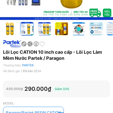
Share
Facebook
Lõi Lọc CATION 10 inch cao cấp - Lõi Lọc Làm
Mềm Nước Partek / Paragon
Thương hiệu:
PARTEK
48 đánh giá
Đã bán 3214
290.000₫
435.000₫
Giảm
33%
MODEL:
Paragon/Partek RESIN CATION