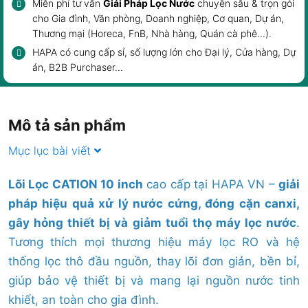
Miễn phí tư vấn
Giải Pháp Lọc Nước
chuyên sâu & trọn gói
cho
Gia đình
,
Văn phòng, Doanh nghiệp
, Cơ quan, Dự án,
Thương mại (Horeca, FnB,
Nhà hàng, Quán cà phê
...).
HAPA có cung cấp sỉ, số lượng lớn cho Đại lý, Cửa hàng, Dự
án, B2B Purchaser...
Mô tả sản phẩm
Mục lục bài viết
Lõi Lọc CATION 10 in
ch
cao cấp tại HAPA VN –
giải
pháp hiệu quả xử lý nước cứng, đóng cặn canxi,
gây hỏng thiết bị và giảm tuổi thọ máy lọc nước
.
Tương thích mọi thương hiệu máy lọc RO và hệ
thống lọc thô đầu nguồn, thay lõi đơn giản, bền bỉ,
giúp bảo vệ thiết bị và mang lại nguồn nước tinh
khiết, an toàn cho gia đình.