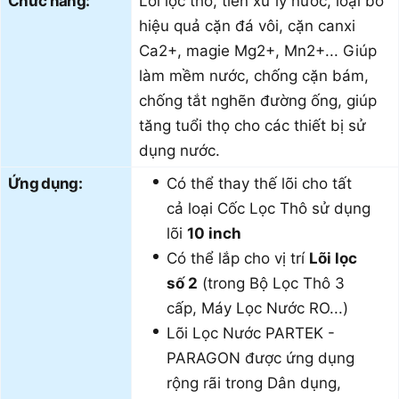
Chức năng:
Lõi lọc thô, tiền xử lý nước, loại bỏ
hiệu quả cặn đá vôi, cặn canxi
Ca2+, magie Mg2+, Mn2+... Giúp
làm mềm nước, chống cặn bám,
chống tắt nghẽn đường ống, giúp
tăng tuổi thọ cho các thiết bị sử
dụng nước.
Ứng dụng:
Có thể thay thế lõi cho tất
cả loại Cốc Lọc Thô sử dụng
lõi
10 inch
Có thể lắp cho vị trí
Lõi lọc
số 2
(trong Bộ Lọc Thô 3
cấp, Máy Lọc Nước RO...)
Lõi Lọc Nước PARTEK -
PARAGON được ứng dụng
rộng rãi trong Dân dụng,