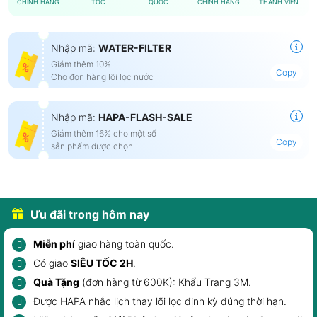
CHÍNH HÃNG
TỐC
QUỐC
CHÍNH HÃNG
THÀNH VIÊN
Nhập mã:
WATER-FILTER
Giảm thêm 10%
Copy
Cho đơn hàng lõi lọc nước
Nhập mã:
HAPA-FLASH-SALE
Giảm thêm 16% cho một số
Copy
sản phẩm được chọn
Ưu đãi trong hôm nay
Miễn phí
giao hàng toàn quốc.
Có giao
SIÊU TỐC 2H
.
Quà Tặng
(đơn hàng từ 600K):
Khẩu Trang 3M
.
Được HAPA nhắc lịch
thay lõi lọc
định kỳ đúng thời hạn.