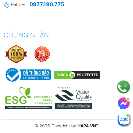
chống tắt nghẽn đường ống, giúp tăng tuổi thọ
0977.190.775
Hotline:
cho các thiết bị sử dụng nước.
Lõi Lọc PARAGON
được dùng rộng rãi trong các
ngành có yêu cầu độ lọc tinh cao như
Nước
CHỨNG NHẬN
uống, Công nghệ thực phẩm và Dược phẩm...
-
TIÊU CHUẨN CHẤT LƯỢNG
:
Lõi Lọc CATION PARAGON
đạt tiêu chuẩn chất
lượng quốc tế: NSF, FDA, USP, WQA, Viện
Pasteur, Bộ Y Tế.
© 2026 Copyright by
HAPA.VN
™