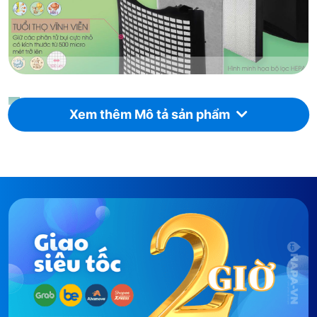
J-Tech Inverter - chạy 24/7 tiêu thụ
Xem thêm Mô tả sản phẩm
điện thấp hơn bóng đèn tiết kiệm
J-Tech Inverter điều chỉnh tốc độ motor liên tục thay
vì bật/tắt ngắt quãng như motor thông thường - duy
trì tốc độ quạt tối ưu ứng với nồng độ ô nhiễm thực
tế mà không tốn điện khởi động lại. Ở chế độ Thấp,
máy tiêu thụ 3.5–7.5W - tương đương 1 bóng đèn
LED 5W, tốn khoảng 2.5–5.4 kWh/tháng nếu chạy 24
giờ/ngày. Ở chế độ Tự động (Auto), thực tế tiêu thụ
trung bình 8–12W tùy mức ô nhiễm phòng.