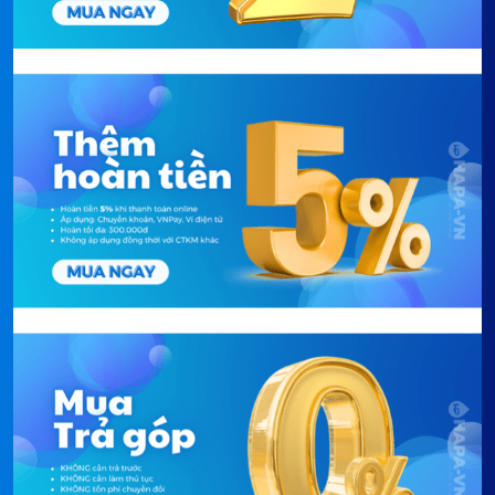
Chế độ Haze - lọc không khí cấp tốc khi
có khói, bụi đột ngột
Nhấn nút Haze khi phòng đột ngột có khói (nấu ăn,
hàng xóm đốt rác, mở cửa sổ lúc nhiều xe cộ): 10
phút đầu chạy tốc độ tối đa để hút nhanh lượng lớn
bụi và khói vào lõi lọc; 50 phút tiếp theo duy trì tốc
độ cao; sau 60 phút máy tự luân phiên cao-thường
20 phút rồi về chế độ Auto. Không cần tắt Haze thủ
công - máy tự điều chỉnh sau 80 phút.
Thiết kế Coanda Airflow - luồng khí
phân tán đều theo trần nhà