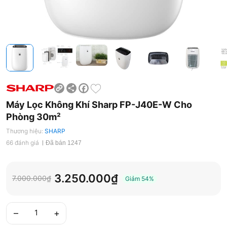
Share
Facebook
Máy Lọc Không Khí Sharp FP-J40E-W Cho
Phòng 30m²
Thương hiệu:
SHARP
66 đánh giá
Đã bán 1247
3.250.000₫
7.000.000₫
Giảm
54%
–
+