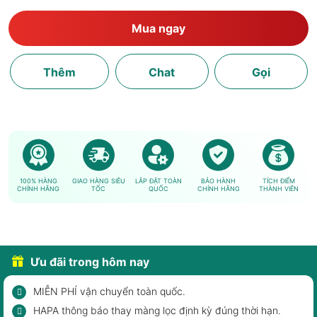
Mua ngay
Thêm
Chat
Gọi
100% HÀNG
GIAO HÀNG SIÊU
LẮP ĐẶT TOÀN
BẢO HÀNH
TÍCH ĐIỂM
CHÍNH HÃNG
TỐC
QUỐC
CHÍNH HÃNG
THÀNH VIÊN
Ưu đãi trong hôm nay
MIỄN PHÍ vận chuyển toàn quốc.
HAPA thông báo thay màng lọc định kỳ đúng thời hạn.