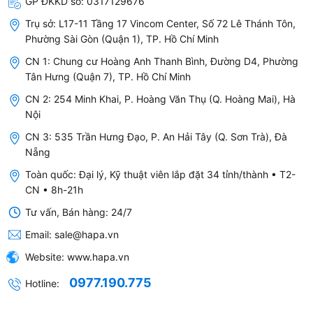
GP ĐKKD số:
0317129676
Vừa / Thấp)
Trụ sở:
L17-11 Tầng 17 Vincom Center, Số 72 Lê Thánh Tôn,
Hệ thống lọc
3 lớp: Lưới lọc thô (micron-mesh) +
Phường Sài Gòn (Quận 1), TP. Hồ Chí Minh
Than hoạt tính + HEPA
CN 1: Chung cư Hoàng Anh Thanh Bình, Đường D4, Phường
Tân Hưng (Quận 7), TP. Hồ Chí Minh
Hiệu suất lọc
99.97% hạt bụi ≥0.3µm (tiêu
HEPA
chuẩn JEM 1467)
CN 2: 254 Minh Khai, P. Hoàng Văn Thụ (Q. Hoàng Mai), Hà
Nội
Chu kỳ thay lõi
Lưới thô: vệ sinh 2–4 tuần / Than
CN 3: 535 Trần Hưng Đạo, P. An Hải Tây (Q. Sơn Trà), Đà
hoạt tính + HEPA: thay sau 24
Nẵng
tháng
Toàn quốc: Đại lý, Kỹ thuật viên lắp đặt 34 tỉnh/thành • T2-
Cảm biến
Bụi + Mùi + Ánh sáng (3 cảm biến)
CN • 8h-21h
Tư vấn, Bán hàng: 24/7
Chế độ hoạt
Tự động (Auto) / Cao / Vừa / Sleep
động
/ Haze
Email:
sale@hapa.vn
Website:
www.hapa.vn
Đèn báo chất
3 màu: Xanh (sạch) / Cam (ô
lượng không khí
nhiễm nhẹ) / Đỏ (ô nhiễm nặng)
0977.190.775
Hotline:
Hẹn giờ tắt
2 giờ / 4 giờ / 8 giờ