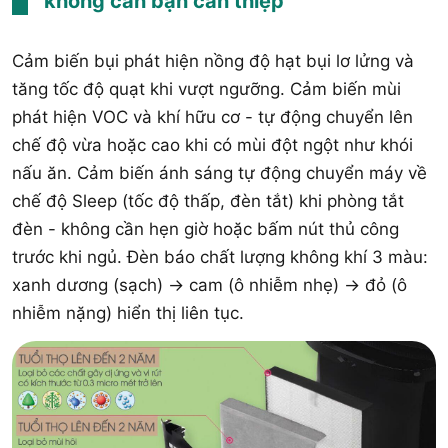
không cần bạn can thiệp
Cảm biến bụi phát hiện nồng độ hạt bụi lơ lửng và
tăng tốc độ quạt khi vượt ngưỡng. Cảm biến mùi
phát hiện VOC và khí hữu cơ - tự động chuyển lên
chế độ vừa hoặc cao khi có mùi đột ngột như khói
nấu ăn. Cảm biến ánh sáng tự động chuyển máy về
chế độ Sleep (tốc độ thấp, đèn tắt) khi phòng tắt
đèn - không cần hẹn giờ hoặc bấm nút thủ công
trước khi ngủ. Đèn báo chất lượng không khí 3 màu:
xanh dương (sạch) → cam (ô nhiễm nhẹ) → đỏ (ô
nhiễm nặng) hiển thị liên tục.