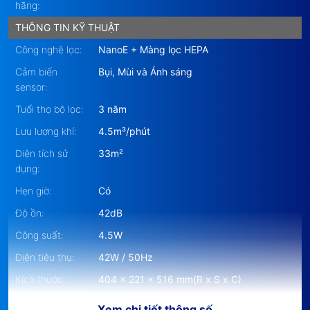
hãng:
THÔNG TIN KỸ THUẬT
Công nghệ lọc:
NanoE + Màng lọc HEPA
Cảm biến
Bụi, Mùi và Ánh sáng
sensor:
Tuổi thọ bộ lọc:
3 năm
Lưu lượng khí:
4.5m³/phút
Diện tích sử
33m²
dụng:
Hẹn giờ:
Có
Độ ồn:
42dB
Công suất:
4.5W
Điện tiêu thụ:
42W / 50Hz
Kích thước:
404 x 221 x 516 mm(R x S x C)
Màu sắc:
Bạc
Xem chi tiết thông số