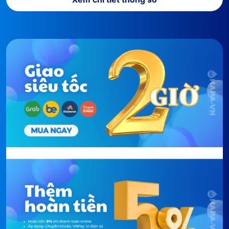
Trọng lượng:
5.9kg
Cụ thể, lợi ích của công nghệ Nano trong máy lọc
không khí gia đình Panasonic F-PXJ30A sẽ
loại bỏ
tối đa 99.99% virus cúm H1N1, H5N1 và đặc biệt là
khuẩn Ecoli
. Sau khi tiếp xúc với từng hạt tinh thể
nano, thì sau 6 giờ mọi vi khuẩn sẽ bị vô hiệu hóa
gần như hoàn toàn. Chưa hết, Nano còn có thể ngăn
chặn sự phát triển của 8 loại nấm mốc phổ biến
(Erotium, Furasium, Mucor...).