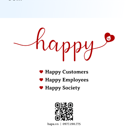
Máy Lọc Không Khí Panasonic F-PXL45A
tích hợp
với công nghệ Super Alleru-buster, tinh chất trà
xanh và vi sinh kháng khuẩn mạnh, lưu thông không
khí 3D giúp lọc sạch hiệu quả các chất bụi bẩn và
mùi hôi trong nhà, đèn báo mức ô nhiễm thay đổi
trên bảng đèn để cho thấy chất lượng hiện tại trong
không khí.