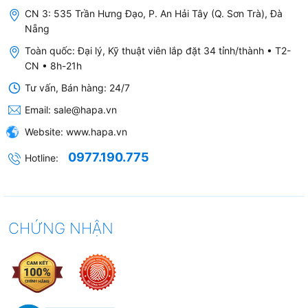
CN 3: 535 Trần Hưng Đạo, P. An Hải Tây (Q. Sơn Trà), Đà
mùi hiệu quả tới 90% (như mùi thuốc lá, mùi ẩm mốc
Nẵng
khó chịu...). Chỉ 30 phút sau khi chế độ khử mùi vận
Toàn quốc: Đại lý, Kỹ thuật viên lắp đặt 34 tỉnh/thành • T2-
hành, mùi hôi sẽ được giảm xuống 1 mức theo thứ tự
CN • 8h-21h
thể trạng trong 6 mức dưới đây:
Tư vấn, Bán hàng: 24/7
5. Mùi rất mạnh.
Email:
sale@hapa.vn
4. Mùi mạnh.
Website:
www.hapa.vn
3. Mùi dễ dàng nhận thấy.
0977.190.775
Hotline:
2. Mùi yếu chỉ đủ nhận thấy.
1. Mùi khó nhận thấy.
0. Không có mùi.
CHỨNG NHẬN