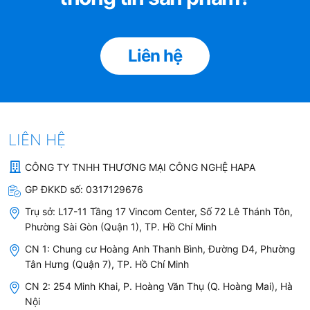
Liên hệ
LIÊN HỆ
CÔNG TY TNHH THƯƠNG MẠI CÔNG NGHỆ HAPA
GP ĐKKD số:
0317129676
Trụ sở:
L17-11 Tầng 17 Vincom Center, Số 72 Lê Thánh Tôn,
Phường Sài Gòn (Quận 1), TP. Hồ Chí Minh
CN 1: Chung cư Hoàng Anh Thanh Bình, Đường D4, Phường
Tân Hưng (Quận 7), TP. Hồ Chí Minh
Khả năng khử mùi tốt
CN 2: 254 Minh Khai, P. Hoàng Văn Thụ (Q. Hoàng Mai), Hà
Nội
Máy Lọc Không Khí
Panasonic F-PXL45A
có thể khử