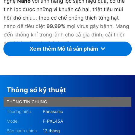
nghệ
Nano
với tính năng lọc sạch hiệu quả, có thể
tinh lọc được những vi khuẩn có hại, triệt tiêu mùi
hôi khó chịu... theo cơ chế phóng thích từng hạt
nano để tiêu diệt
99.99%
mọi virus gây bệnh. Mang
đến không khí trong lành cho cả gia đình, cải thiện
sức khỏe cho các thành viên.
Xem thêm Mô tả sản phẩm
Công nghệ được các chuyên gia nghiên cứu và ứng
dụng cho sản phẩm của hãng, đạt chất lượng hàng
đầu. Nanoe là các phân tử nước tích điện có kích
thước siêu nhỏ chứa các gốc OH tự do. Gốc OH sẽ
Thông số kỹ thuật
hấp thụ Hydro tạo thành nước và ức chế hoạt động
của vi khuẩn.Hiệu quả được tạo ra phụ thuộc vào số
THÔNG TIN CHUNG
lượng gốc OH được máy sản xuất, trung bình số
Thương hiệu:
Panasonic
lượng gốc OH được tạo ra mỗi giây khoảng 480 tỷ.
Model:
F-PXL45A
Bảo hành chính
12 tháng