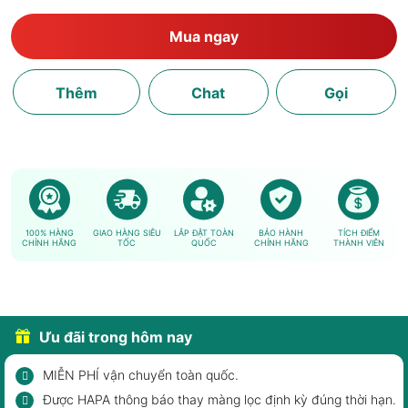
Mua ngay
Thêm
Chat
Gọi
100% HÀNG
GIAO HÀNG SIÊU
LẮP ĐẶT TOÀN
BẢO HÀNH
TÍCH ĐIỂM
CHÍNH HÃNG
TỐC
QUỐC
CHÍNH HÃNG
THÀNH VIÊN
Ưu đãi trong hôm nay
MIỄN PHÍ vận chuyển toàn quốc.
Được HAPA thông báo thay màng lọc định kỳ đúng thời hạn.