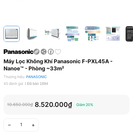
Share
Facebook
Máy Lọc Không Khí Panasonic F-PXL45A -
Nanoe™ - Phòng ~33m²
Thương hiệu:
PANASONIC
45 đánh giá
Đã bán 1894
8.520.000₫
10.650.000₫
Giảm
20%
–
+