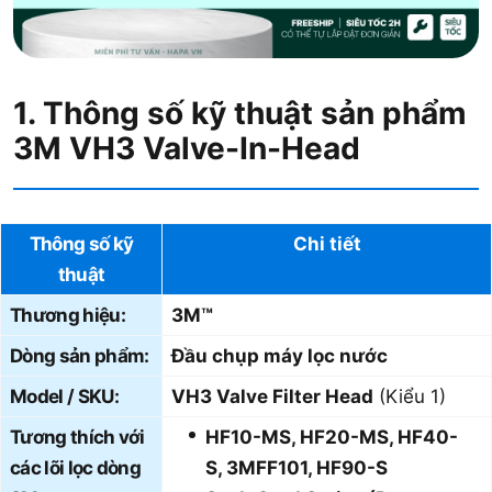
1. Thông số kỹ thuật sản phẩm
3M VH3 Valve-In-Head
Thông số kỹ
Chi tiết
thuật
Thương hiệu:
3M™
Dòng sản phẩm:
Đầu chụp máy lọc nước
Model / SKU:
VH3 Valve Filter Head
(Kiểu 1)
Tương thích với
HF10-MS, HF20-MS, HF40-
các lõi lọc dòng
S, 3MFF101, HF90-S