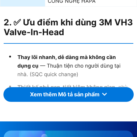
CÔNG NGHỆ HAPA
2. ✅ Ưu điểm khi dùng 3M VH3
Valve-In-Head
Thay lõi nhanh, dễ dàng mà không cần
dụng cụ
— Thuận tiện cho người dùng tại
nhà. (SQC quick change)
Thiết kế nhỏ gọn, tiết kiệm không gian
, phù
Xem thêm Mô tả sản phẩm
hợp với bồn rửa, dưới chậu, tủ bếp, tủ lạnh,
máy lọc mini…
Tương thích rộng
với nhiều dòng máy/lõi 3M
— dễ tìm lõi thay thế, dễ bảo trì.