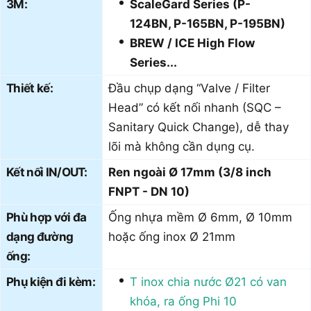
3M:
ScaleGard Series (P-
124BN, P-165BN, P-195BN)
BREW / ICE High Flow
Series...
Thiết kế:
Đầu chụp dạng “Valve / Filter
Head” có kết nối nhanh (SQC –
Sanitary Quick Change), dễ thay
lõi mà không cần dụng cụ.
Kết nối IN/OUT:
Ren ngoài Ø 17mm (3/8 inch
FNPT - DN 10)
Phù hợp với đa
Ống nhựa mềm Ø 6mm, Ø 10mm
dạng đường
hoặc ống inox Ø 21mm
ống:
Phụ kiện đi kèm:
T inox chia nước Ø21 có van
khóa, ra ống Phi 10