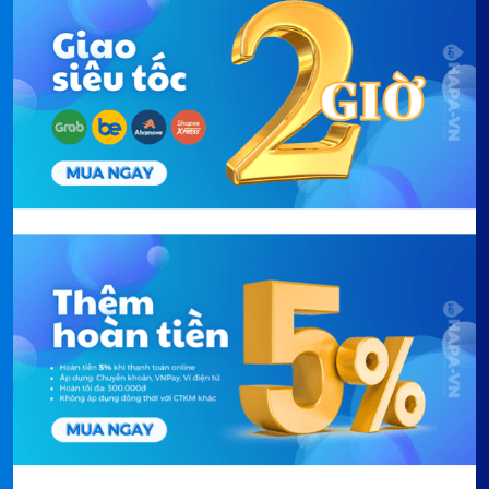
Đảm bảo vệ sinh
khi thay lõi: Không cần
chạm trực tiếp vào vật liệu lọc, giảm nguy cơ
nhiễm bẩn.