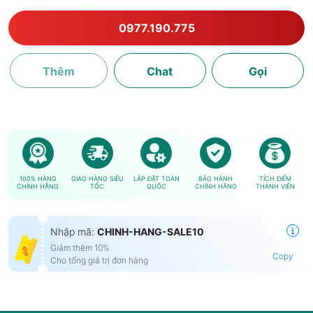
0977.190.775
Thêm
Chat
Gọi
100% HÀNG
GIAO HÀNG SIÊU
LẮP ĐẶT TOÀN
BẢO HÀNH
TÍCH ĐIỂM
CHÍNH HÃNG
TỐC
QUỐC
CHÍNH HÃNG
THÀNH VIÊN
Nhập mã:
CHINH-HANG-SALE10
Giảm thêm 10%
Copy
Cho tổng giá trị đơn hàng