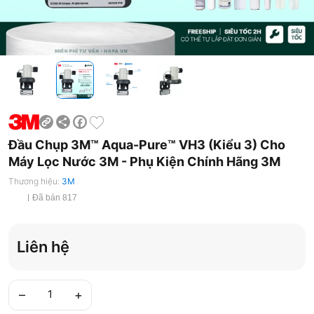
Share
Facebook
Đầu Chụp 3M™ Aqua-Pure™ VH3 (Kiểu 3) Cho
Máy Lọc Nước 3M - Phụ Kiện Chính Hãng 3M
Thương hiệu:
3M
Đã bán 817
Liên hệ
–
+