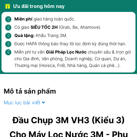
Ưu đãi trong hôm nay
Miễn phí
giao hàng toàn quốc.
Có giao
SIÊU TỐC 2H
(Grab, Be, Ahamove).
Quà tặng:
Khẩu Trang 3M
.
Được HAPA thông báo
thay lõi lọc
định kỳ đúng thời hạn.
Miễn phí tư vấn
Giải Pháp Lọc Nước
chuyên sâu & trọn gói
cho
Gia đình
,
Văn phòng, Doanh nghiệp
, Cơ quan, Dự án,
Thương mại (Horeca, FnB,
Nhà hàng, Quán cà phê
...).
Mô tả sản phẩm
Mục lục bài viết
Đầu Chụp 3M VH3 (Kiểu 3)
Cho Máy Lọc Nước 3M - Phụ