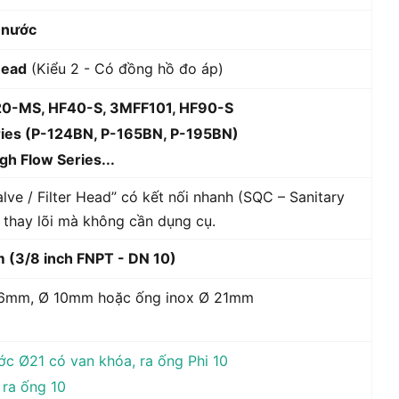
 nước
Head
(Kiểu 2 - Có đồng hồ đo áp)
0-MS, HF40-S, 3MFF101, HF90-S
ries (P-124BN, P-165BN, P-195BN)
gh Flow Series...
ve / Filter Head” có kết nối nhanh (SQC – Sanitary
 thay lõi mà không cần dụng cụ.
 (3/8 inch FNPT - DN 10)
6mm, Ø 10mm hoặc ống inox Ø 21mm
ớc Ø21 có van khóa, ra ống Phi 10
 ra ống 10