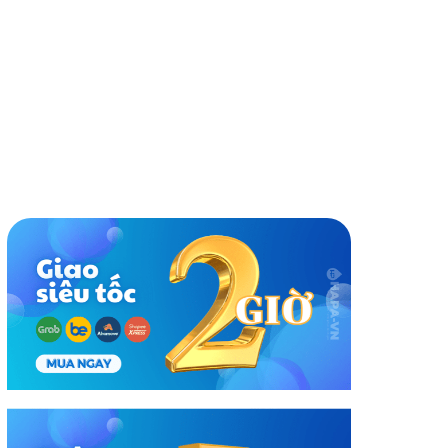
|
iểu 2) Cho Máy Lọc Nước 3M - Phụ Kiện Chính Hãng 3M
nh giá
Cùng thương hiệu