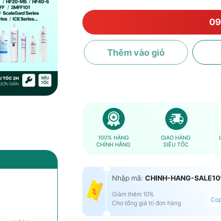
09
Thêm
vào giỏ
100% HÀNG
GIAO HÀNG
CHÍNH HÃNG
SIÊU TỐC
Nhập mã:
CHINH-HANG-SALE10
Giảm thêm 10%
Co
Cho tổng giá trị đơn hàng