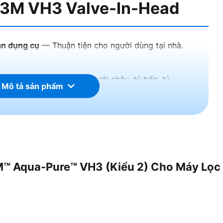
g 3M VH3 Valve-In-Head
ần dụng cụ
— Thuận tiện cho người dùng tại nhà.
an
, phù hợp với bồn rửa, dưới chậu, tủ bếp, tủ
 Mô tả sản phẩm
lõi 3M — dễ tìm lõi thay thế, dễ bảo trì.
cần chạm trực tiếp vào vật liệu lọc, giảm nguy cơ
M™ Aqua-Pure™ VH3 (Kiểu 2) Cho Máy Lọc