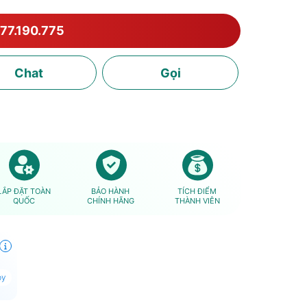
77.190.775
Chat
Gọi
LẮP ĐẶT TOÀN
BẢO HÀNH
TÍCH ĐIỂM
QUỐC
CHÍNH HÃNG
THÀNH VIÊN
py