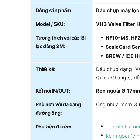
Dòng sản phẩm:
Đầu chụp máy lọc
Model / SKU:
VH3 Valve Filter 
Tương thích với các lõi
HF10-MS, HF2
lọc dòng 3M:
ScaleGard Se
BREW / ICE Hi
Thiết kế:
Đầu chụp dạng “Val
Quick Change), dễ
Kết nối IN/OUT:
Ren ngoài Ø 17mm
Phù hợp với đa dạng
Ống nhựa mềm Ø 
đường ống:
Phụ kiện đi kèm:
T inox chia nư
Ren ngoài 17 -