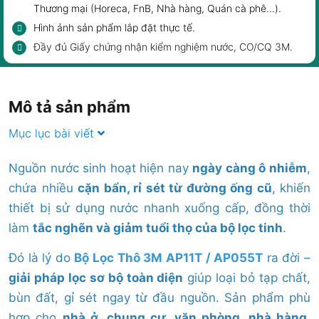
Thương mại (Horeca, FnB,
Nhà hàng, Quán cà phê
...).
Hình ảnh sản phẩm
lắp đặt thực tế
.
Đầy đủ Giấy chứng nhận kiểm nghiệm nước, CO/CQ 3M.
Mô tả sản phẩm
Mục lục bài viết
Nguồn nước sinh hoạt hiện nay
ngày càng ô nhiễm
,
chứa nhiều
cặn bẩn, rỉ sét từ đường ống cũ
, khiến
thiết bị sử dụng nước nhanh xuống cấp, đồng thời
làm
tắc nghẽn và giảm tuổi thọ của bộ lọc tinh
.
Đó là lý do
Bộ Lọc Thô 3M AP11T / AP055T
ra đời –
giải pháp lọc sơ bộ toàn diện
giúp loại bỏ tạp chất,
bùn đất, gỉ sét ngay từ đầu nguồn. Sản phẩm phù
hợp cho
nhà ở, chung cư, văn phòng, nhà hàng,