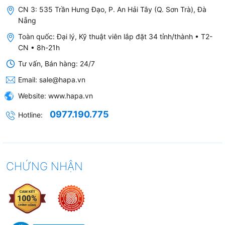
CN 3: 535 Trần Hưng Đạo, P. An Hải Tây (Q. Sơn Trà), Đà
Nẵng
Toàn quốc: Đại lý, Kỹ thuật viên lắp đặt 34 tỉnh/thành • T2-
CN • 8h-21h
Tư vấn, Bán hàng: 24/7
Email:
sale@hapa.vn
Website:
www.hapa.vn
0977.190.775
Hotline:
CHỨNG NHẬN
3. Tiêu chuẩn chất lượng của
Bộ Lọc Thô 3M AP11T /
AP055T