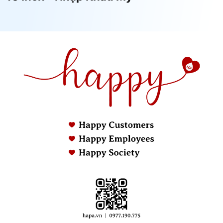
Các tiện ích
- Vỏ cốc PE trong suốt dễ dàng quan sát
khác:
chất lượng nước và lõi lọc.
- Ren tiêu chuẩn quốc tế, chịu lực, chịu
nhiệt tốt.
- Có nút van xả áp.
- Vật liệu đạt tiêu chuẩn an toàn thực phẩm
dành cho ăn uống.
- Không làm thay đổi độ pH tự nhiên của
nước
- Kết nối thông dụng, có thể tự lắp dễ dàng
tại nhà
Phụ kiện đi kèm:
Bộ sản phẩm đã bao gồm đầy đủ phụ kiện
để lắp đặt
Kích thước:
116 x 350 mm (đường kính x chiều cao)
Trọng lượng:
1.4 kg
Bảo hành chính
- 12 tháng toàn quốc
hãng:
- Hình thức bảo hành điện tử, chỉ cần cung
cấp số điện thoại nhận hàng.