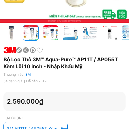
Share
Facebook
Bộ Lọc Thô 3M™ Aqua-Pure™ AP11T / AP055T
Kèm Lõi 10 inch - Nhập Khẩu Mỹ
Thương hiệu:
3M
54 đánh giá
Đã bán 2319
2.590.000₫
LỰA CHỌN:
3M AP11T / AP055T Kèm Lõi