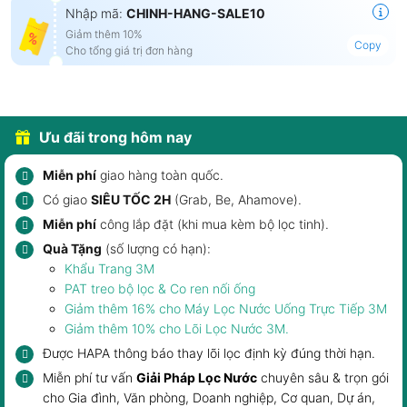
Nhập mã:
CHINH-HANG-SALE10
Giảm thêm 10%
Copy
Cho tổng giá trị đơn hàng
Ưu đãi trong hôm nay
Miễn phí
giao hàng toàn quốc.
Có giao
SIÊU TỐC 2H
(Grab, Be, Ahamove).
Miễn phí
công lắp đặt (khi mua kèm bộ lọc tinh).
Quà Tặng
(số lượng có hạn):
Khẩu Trang 3M
PAT treo bộ lọc & Co ren nối ống
Giảm thêm 16% cho
Máy Lọc Nước Uống Trực Tiếp 3M
Giảm thêm 10% cho
Lõi Lọc Nước 3M
.
Được HAPA thông báo
thay lõi lọc
định kỳ đúng thời hạn.
Miễn phí tư vấn
Giải Pháp Lọc Nước
chuyên sâu & trọn gói
cho
Gia đình
,
Văn phòng, Doanh nghiệp
, Cơ quan, Dự án,