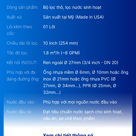
Dòng sản phẩm:
Bộ lọc thô, lọc nước sinh hoạt
Xuất xứ:
Sản xuất tại Mỹ (Made in USA)
Lõi kèm theo
01 Lõi
cốc:
Chiều dài lõi lọc:
10 inch (254 mm)
Tốc độ lọc:
1.8 m³/h (~8 GPM)
Kết nối IN/OUT:
Ren ngoài Ø 27mm (3/4 inch - DN 20)
HAPA (
hapa.vn
) tự hào là đơn vị phân phối ủy quyền
Máy Lọc
Phù hợp với đa
Ống nhựa mềm Ø 6mm, Ø 10mm hoặc ống
Nước 3M - Made in USA
chính hãng với nhiều kỹ thuật viên
dạng đường ống:
inox Ø 21mm hoặc ống nhựa PVC (Ø
chuyên sâu hỗ trợ tư vấn và lắp đặt
Bộ Lọc Thô 3M AP055T -
27mm, Ø 34mm...), PPR (Ø 25mm, Ø
AP11T
. Hãy liên hệ ngay với chúng tôi để được tư vấn kỹ hơn và
32mm...)
giải đáp mọi thắc mắc của Quý khách hàng.
Nước đầu vào:
Phù hợp với mọi nguồn nước đầu vào
Nước đầu ra:
Đạt tiêu chuẩn nước sạch cho sinh hoạt,
nấu ăn, sơ chế thực phẩm
Ở Việt Nam, nguồn nước tự nhiên người dân đang sử dụng
Chứng nhận
NSF, WQA, FDA, Viện Pasteur, QCVN 01-
chứa nhiều vi khuẩn tiềm ẩn nguy cơ gây bệnh, ăn uống, sinh
chất lượng:
1:2024/BYT
Xem chi tiết thông số