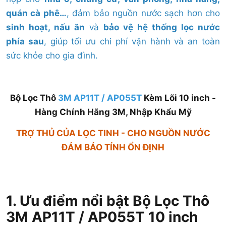
quán cà phê…
, đảm bảo nguồn nước sạch hơn cho
sinh hoạt, nấu ăn
và
bảo vệ hệ thống lọc nước
phía sau
, giúp tối ưu chi phí vận hành và an toàn
sức khỏe cho gia đình.
Bộ Lọc Thô
3M AP11T / AP055T
Kèm Lõi 10 inch -
Hàng Chính Hãng 3M, Nhập Khẩu Mỹ
TRỢ THỦ CỦA LỌC TINH - CHO NGUỒN NƯỚC
ĐẢM BẢO TÍNH ỔN ĐỊNH
1. Ưu điểm nổi bật Bộ Lọc Thô
3M AP11T / AP055T 10 inch