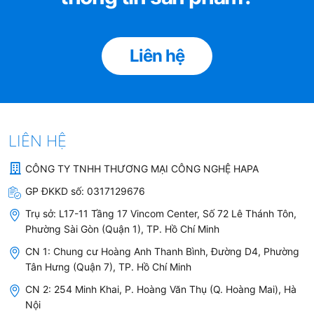
đi qua lõi lọc nhờ các lỗ nhỏ li ti trong cấu trúc than
Liên hệ
Lọc hấp phụ:
Bề mặt phân tử than sẽ thu hút các chất hóa học,
tạp chất hòa tan trong nước và giữ chúng nằm lại trong lõi lọc.
Chức năng Lõi có tác dụng khử mùi Clo, loại bỏ các kim loại
nặng, chất hữu cơ, thuốc trừ sâu, asen, amoni. Loại bỏ mùi vị
không tốt cho nước, tạo vị ngọt cho nước.
LIÊN HỆ
CÔNG TY TNHH THƯƠNG MẠI CÔNG NGHỆ HAPA
Thời gian thay Lõi Lọc Thô 3M AP11T /
GP ĐKKD số:
0317129676
AP055T
Trụ sở:
L17-11 Tầng 17 Vincom Center, Số 72 Lê Thánh Tôn,
Phường Sài Gòn (Quận 1), TP. Hồ Chí Minh
CN 1: Chung cư Hoàng Anh Thanh Bình, Đường D4, Phường
Tân Hưng (Quận 7), TP. Hồ Chí Minh
CN 2: 254 Minh Khai, P. Hoàng Văn Thụ (Q. Hoàng Mai), Hà
Nội