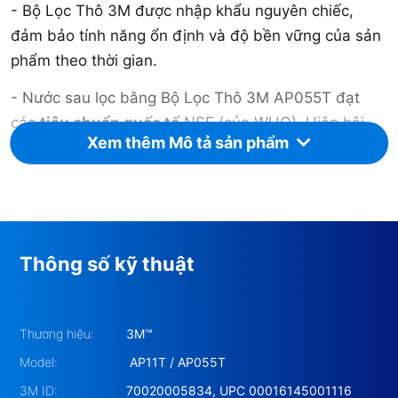
- Bộ Lọc Thô 3M được nhập khẩu nguyên chiếc,
đảm bảo tính năng ổn định và độ bền vững của sản
phẩm theo thời gian.
- Nước sau lọc bằng Bộ Lọc Thô 3M AP055T đạt
các
tiêu chuẩn quốc tế
NSF (của WHO), Hiệp hội
Xem thêm Mô tả sản phẩm
WQA, Viện Pasteur.
Thông số kỹ thuật
Thương hiệu:
3M™
Model:
AP11T / AP055T
3M ID:
70020005834, UPC 00016145001116