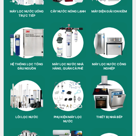
MÁY LỌC NƯỚC UỐNG
CÂY NƯỚC NÓNG LẠNH
MÁY ĐIỆN GIẢI ION KIỀM
TRỰC TIẾP
HỆ THỐNG LỌC TỔNG
MÁY LỌC NƯỚC NHÀ
MÁY LỌC NƯỚC CÔNG
ĐẦU NGUỒN
HÀNG, QUÁN CÀ PHÊ
NGHIỆP
LÕI LỌC NƯỚC
PHỤ KIỆN MÁY LỌC
THIẾT BỊ NHÀ BẾP
NƯỚC