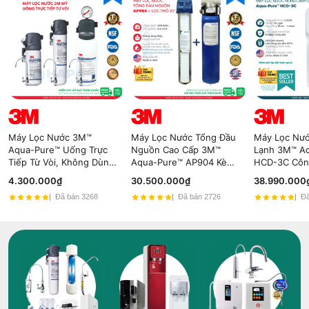
Máy Lọc Nước 3M™
Máy Lọc Nước Tổng Đầu
Máy Lọc Nư
Aqua-Pure™ Uống Trực
Nguồn Cao Cấp 3M™
Lạnh 3M™ A
Tiếp Từ Vòi, Không Dùng
Aqua-Pure™ AP904 Kèm
HCD-3C Côn
Điện - Nhập Khẩu Mỹ
Lọc Thô 3M 20" - Nhập
Hybrid Cooli
4.300.000₫
30.500.000₫
38.990.000
Khẩu Mỹ
Đã bán 3268
Đã bán 2726
Đã