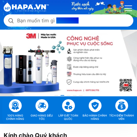
Bạn muốn tìm gì
hôm nay?
100% HÀNG
GIAO HÀNG SIÊU
LẮP ĐẶT TOÀN
BẢO HÀNH CHÍNH
TÍCH ĐIỂM THÀNH
CHÍNH HÃNG
TỐC
QUỐC
HÃNG
VIÊN
Kính chào Quý khách