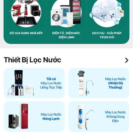
ĐỒ GIA DỤNG NHÀ BẾP
ĐIỆN TỬ, ĐIỆN MÁY,
DỊCH VỤ - GIẢI PHÁP
ĐIỆN LẠNH
TRỌN GÓI
Thiết Bị Lọc Nước