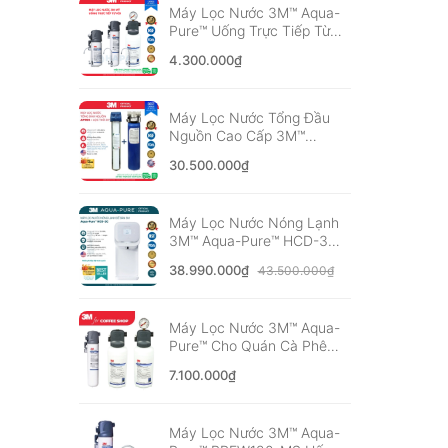
Máy Lọc Nước 3M™ Aqua-
Pure™ Uống Trực Tiếp Từ
Vòi, Không Dùng Điện -
4.300.000₫
Nhập Khẩu Mỹ
Máy Lọc Nước Tổng Đầu
Nguồn Cao Cấp 3M™
Aqua-Pure™ AP904 Kèm
30.500.000₫
Lọc Thô 3M 20" - Nhập
Khẩu Mỹ
Máy Lọc Nước Nóng Lạnh
3M™ Aqua-Pure™ HCD-3C
Công nghệ Hybrid Cooling
38.990.000₫
43.500.000₫
mới nhất
Máy Lọc Nước 3M™ Aqua-
Pure™ Cho Quán Cà Phê
Vừa Và Nhỏ, F&B, Nhà
7.100.000₫
Hàng - Nhập khẩu Mỹ
Máy Lọc Nước 3M™ Aqua-