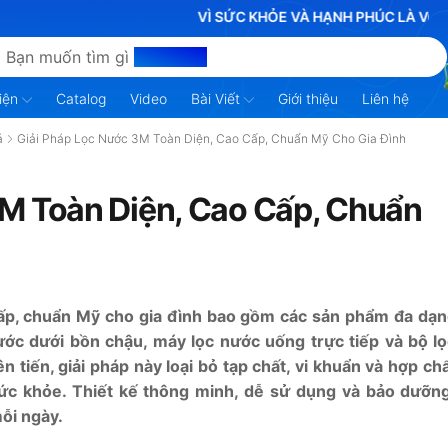
VÌ SỨC KHỎE VÀ HẠNH PHÚC LÀ VÔ GIÁ
Bạn muốn tìm gì
hôm nay?
iện
Catalog
Video
Bài Viết
Giới thiệu
Liên hệ
á
Giải Pháp Lọc Nước 3M Toàn Diện, Cao Cấp, Chuẩn Mỹ Cho Gia Đình
3M Toàn Diện, Cao Cấp, Chuẩn
cấp, chuẩn Mỹ cho gia đình bao gồm các sản phẩm đa dạ
ớc dưới bồn chậu, máy lọc nước uống trực tiếp và bộ l
 tiến, giải pháp này loại bỏ tạp chất, vi khuẩn và hợp ch
sức khỏe. Thiết kế thông minh, dễ sử dụng và bảo dưỡn
ỗi ngày.