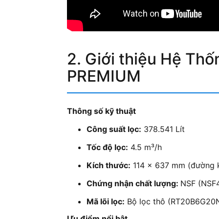
2. Giới thiệu
Hệ Thố
PREMIUM
Thông số kỹ thuật
Công suất lọc:
378.541 Lít
Tốc độ lọc:
4.5 m³/h
Kích thước:
114 x 637 mm (đường k
Chứng nhận chất lượng:
NSF (NSF4
Mã lõi lọc:
Bộ lọc thô (RT20B6G20NN
Ưu điểm nổi bật