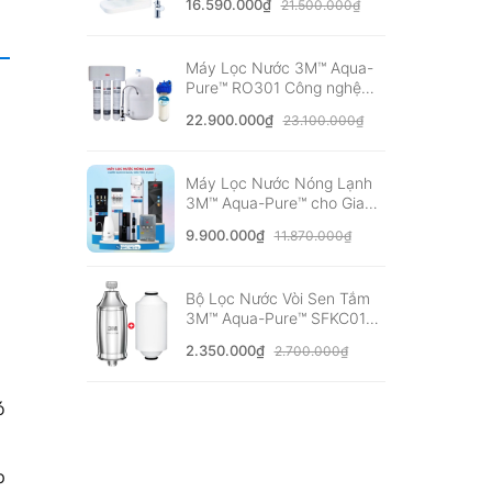
16.590.000₫
21.500.000₫
Châu Âu
Máy Lọc Nước 3M™ Aqua-
Pure™ RO301 Công nghệ
RO Không Dùng Điện -
22.900.000₫
23.100.000₫
Nhập Khẩu Mỹ
Máy Lọc Nước Nóng Lạnh
3M™ Aqua-Pure™ cho Gia
đình, Văn phòng - Bộ lọc
9.900.000₫
11.870.000₫
nhập khẩu Mỹ
Bộ Lọc Nước Vòi Sen Tắm
3M™ Aqua-Pure™ SFKC01-
CN1 Nóng Lạnh - Tự Lắp
2.350.000₫
2.700.000₫
Đặt Dễ Dàng
ó
p