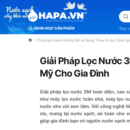
VÌ SỨC KHỎE VÀ HẠNH PHÚC LÀ VÔ GIÁ
DANH MỤC SẢN PHẨM
Thư v
Tổng hợp Video Hướng dẫn sử dụng, Thay lõi lọc, Đánh gi
Giải Pháp Lọc Nước 
Mỹ Cho Gia Đình
Giải pháp lọc nước 3M
toàn diện, cao 
như máy lọc nước toàn nhà, máy lọc nư
nước cho vòi sen tắm. Với công nghệ tiên
clo, mang lại nước sạch, an toàn cho 
giúp gia đình bạn có nguồn nước sạch m