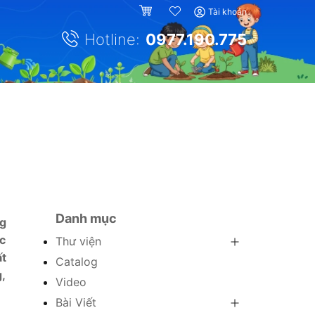
Tài khoản
Hotline:
0977.190.775
Danh mục
ng
ọc
Thư viện
ất
Catalog
g,
Video
Bài Viết