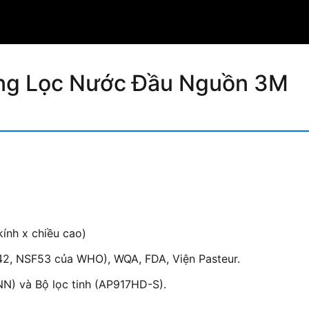
ng Lọc Nước Đầu Nguồn 3M
ính x chiều cao)
2, NSF53 của WHO), WQA, FDA, Viện Pasteur.
) và Bộ lọc tinh (AP917HD-S).