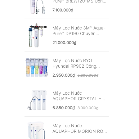
Pure™ BREW120-MS Uống
Trực Tiếp Từ Vòi - Nhập
7.100.000₫
Khẩu Mỹ
Máy Lọc Nước 3M™ Aqua-
Pure™ DP190 Chuyên
Dùng Quán Cà Phê, Nhà
21.000.000₫
Hàng - Nhập Khẩu Mỹ
Máy Lọc Nước RYO
Hyundai RP902 Công
Nghệ UF - Nhập Khẩu Hàn
2.950.000₫
5.600.000₫
Quốc
Máy Lọc Nước
AQUAPHOR CRYSTAL H
Nano Aqualen™ - Nhập
6.850.000₫
8.900.000₫
Khẩu Châu Âu
Máy Lọc Nước
AQUAPHOR MORION RO-
101S Cao Cấp - Nhập Khẩu