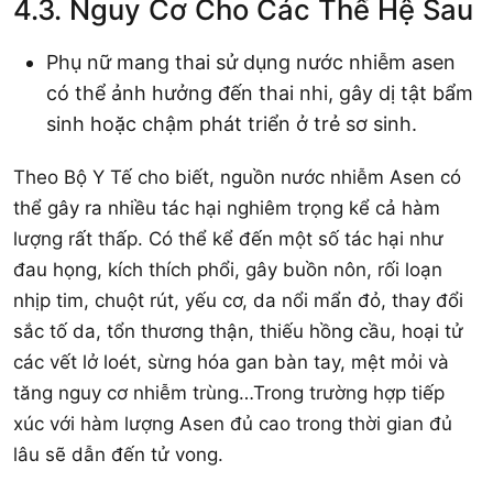
4.3. Nguy Cơ Cho Các Thế Hệ Sau
Phụ nữ mang thai sử dụng nước nhiễm asen
có thể ảnh hưởng đến thai nhi, gây dị tật bẩm
sinh hoặc chậm phát triển ở trẻ sơ sinh.
Theo Bộ Y Tế cho biết, nguồn nước nhiễm Asen có
thể gây ra nhiều tác hại nghiêm trọng kể cả hàm
lượng rất thấp. Có thể kể đến một số tác hại như
đau họng, kích thích phổi, gây buồn nôn, rối loạn
nhịp tim, chuột rút, yếu cơ, da nổi mẩn đỏ, thay đổi
sắc tố da, tổn thương thận, thiếu hồng cầu, hoại tử
các vết lở loét, sừng hóa gan bàn tay, mệt mỏi và
tăng nguy cơ nhiễm trùng…Trong trường hợp tiếp
xúc với hàm lượng Asen đủ cao trong thời gian đủ
lâu sẽ dẫn đến tử vong.