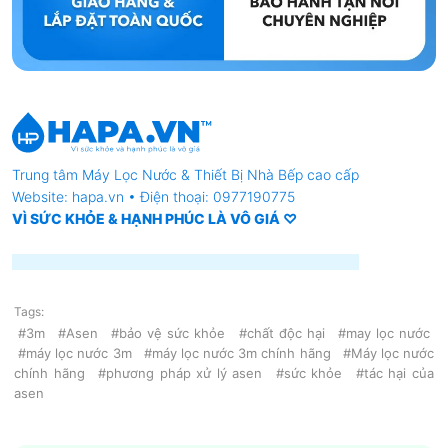
Trung tâm
Máy Lọc Nước
& Thiết Bị Nhà Bếp cao cấp
Website: hapa.vn • Điện thoại: 0977190775
VÌ SỨC KHỎE & HẠNH PHÚC LÀ VÔ GIÁ ♡
Tags:
#3m
#Asen
#bảo vệ sức khỏe
#chất độc hại
#may lọc nước
#máy lọc nước 3m
#máy lọc nước 3m chính hãng
#Máy lọc nước
chính hãng
#phương pháp xử lý asen
#sức khỏe
#tác hại của
asen