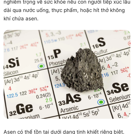
nghiêm trọng về sức khỏe nếu con người tiếp xúc lâu
dài qua nước uống, thực phẩm, hoặc hít thở không
khí chứa asen.
Asen có thể tồn tại dưới dạng tinh khiết riêng biệt.