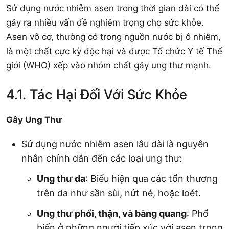
Sử dụng nước nhiễm asen trong thời gian dài có thể
gây ra nhiều vấn đề nghiêm trọng cho sức khỏe.
Asen vô cơ, thường có trong nguồn nước bị ô nhiễm,
là một chất cực kỳ độc hại và được Tổ chức Y tế Thế
giới (WHO) xếp vào nhóm chất gây ung thư mạnh.
4.1. Tác Hại Đối Với Sức Khỏe
Gây Ung Thư
Sử dụng nước nhiễm asen lâu dài là nguyên
nhân chính dẫn đến các loại ung thư:
Ung thư da
: Biểu hiện qua các tổn thương
trên da như sần sùi, nứt nẻ, hoặc loét.
Ung thư phổi, thận, và bàng quang
: Phổ
biến ở những người tiếp xúc với asen trong