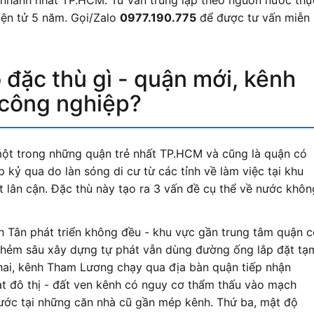
n nhanh nhất TP.HCM. Tư vấn trung lập theo nguồn nước thự
iện tử 5 năm. Gọi/Zalo
0977.190.775
để được tư vấn miễn
 đặc thù gì - quận mới, kênh
công nghiệp?
một trong những quận trẻ nhất TP.HCM và cũng là quận có
 kỷ qua do làn sóng di cư từ các tỉnh về làm việc tại khu
 lân cận. Đặc thù này tạo ra 3 vấn đề cụ thể về nước khôn
nh Tân phát triển không đều - khu vực gần trung tâm quận 
 hẻm sâu xây dựng tự phát vẫn dùng đường ống lắp đặt tạ
hai, kênh Tham Lương chạy qua địa bàn quận tiếp nhận
ạt đô thị - đất ven kênh có nguy cơ thẩm thấu vào mạch
ớc tại những căn nhà cũ gần mép kênh. Thứ ba, mật độ