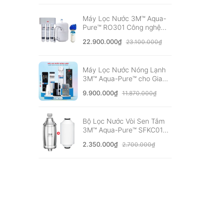
Máy Lọc Nước 3M™ Aqua-
Pure™ RO301 Công nghệ
RO Không Dùng Điện -
22.900.000₫
23.100.000₫
Nhập Khẩu Mỹ
Máy Lọc Nước Nóng Lạnh
3M™ Aqua-Pure™ cho Gia
đình, Văn phòng - Bộ lọc
9.900.000₫
11.870.000₫
nhập khẩu Mỹ
Bộ Lọc Nước Vòi Sen Tắm
3M™ Aqua-Pure™ SFKC01-
CN1 Nóng Lạnh - Tự Lắp
2.350.000₫
2.700.000₫
Đặt Dễ Dàng