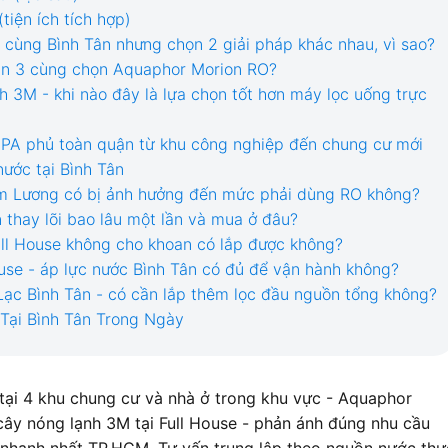
iện ích tích hợp)
- cùng Bình Tân nhưng chọn 2 giải pháp khác nhau, vì sao?
an 3 cùng chọn Aquaphor Morion RO?
h 3M - khi nào đây là lựa chọn tốt hơn máy lọc uống trực
APA phủ toàn quận từ khu công nghiệp đến chung cư mới
nước tại Bình Tân
m Lương có bị ảnh hưởng đến mức phải dùng RO không?
 thay lõi bao lâu một lần và mua ở đâu?
ull House không cho khoan có lắp được không?
use - áp lực nước Bình Tân có đủ để vận hành không?
Lạc Bình Tân - có cần lắp thêm lọc đầu nguồn tổng không?
Tại Bình Tân Trong Ngày
tại 4 khu chung cư và nhà ở trong khu vực - Aquaphor
cây nóng lạnh 3M tại Full House - phản ánh đúng nhu cầu