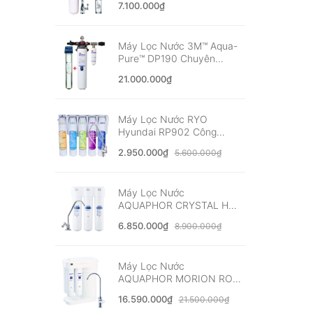
7.100.000₫
Khẩu Mỹ
Máy Lọc Nước 3M™ Aqua-
Pure™ DP190 Chuyên
Dùng Quán Cà Phê, Nhà
21.000.000₫
Hàng - Nhập Khẩu Mỹ
Máy Lọc Nước RYO
Hyundai RP902 Công
Nghệ UF - Nhập Khẩu Hàn
2.950.000₫
5.600.000₫
Quốc
Máy Lọc Nước
AQUAPHOR CRYSTAL H
Nano Aqualen™ - Nhập
6.850.000₫
8.900.000₫
Khẩu Châu Âu
Máy Lọc Nước
AQUAPHOR MORION RO-
101S Cao Cấp - Nhập Khẩu
16.590.000₫
21.500.000₫
Châu Âu