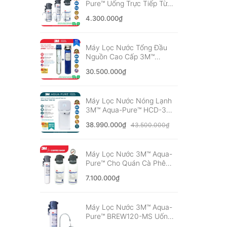
Pure™ Uống Trực Tiếp Từ
Vòi, Không Dùng Điện -
4.300.000₫
Nhập Khẩu Mỹ
Máy Lọc Nước Tổng Đầu
Nguồn Cao Cấp 3M™
Aqua-Pure™ AP904 Kèm
30.500.000₫
Lọc Thô 3M 20" - Nhập
Khẩu Mỹ
Máy Lọc Nước Nóng Lạnh
3M™ Aqua-Pure™ HCD-3C
Công nghệ Hybrid Cooling
38.990.000₫
43.500.000₫
mới nhất
Máy Lọc Nước 3M™ Aqua-
Pure™ Cho Quán Cà Phê
Vừa Và Nhỏ, F&B, Nhà
7.100.000₫
Hàng - Nhập khẩu Mỹ
Máy Lọc Nước 3M™ Aqua-
Pure™ BREW120-MS Uống
Trực Tiếp Từ Vòi - Nhập