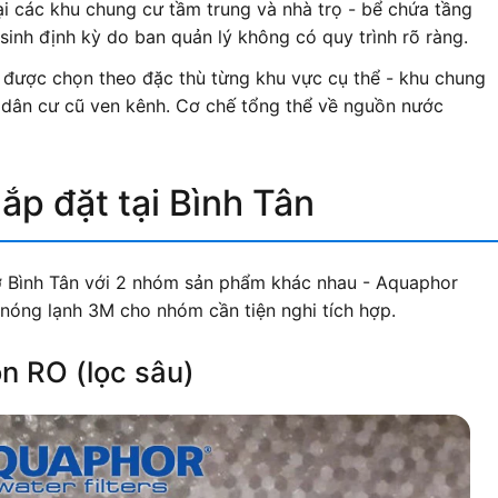
ại các khu chung cư tầm trung và nhà trọ - bể chứa tầng
sinh định kỳ do ban quản lý không có quy trình rõ ràng.
được chọn theo đặc thù từng khu vực cụ thể - khu chung
 dân cư cũ ven kênh. Cơ chế tổng thể về nguồn nước
lắp đặt tại Bình Tân
 ở Bình Tân với 2 nhóm sản phẩm khác nhau - Aquaphor
nóng lạnh 3M cho nhóm cần tiện nghi tích hợp.
n RO (lọc sâu)