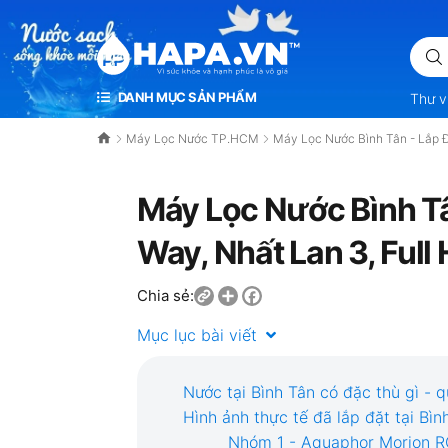
E VÀ HẠNH PHÚC LÀ VÔ GIÁ
DANH MỤC SẢN PHẨM
Thư v
Máy Lọc Nước TP.HCM
Máy Lọc Nước Bình Tân - Lắp Đ
Máy Lọc Nước Bình Tâ
Way, Nhất Lan 3, Ful
Share
Facebook
Chia sẻ:
Mục lục bài viết
Nước tại Bình Tân có đặc thù gì -
Hình ảnh thực tế đã lắp đặt tại Bìn
Nhóm 1 - Aquaphor Morion RO