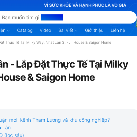
VÌ SỨC KHỎE VÀ HẠNH PHÚC LÀ VÔ GIÁ
Bạn muốn tìm gì
hôm nay?
iện
Catalog
Video
Bài Viết
Giới thiệu
Liên hệ
ặt Thực Tế Tại Milky Way, Nhất Lan 3, Full House & Saigon Home
n - Lắp Đặt Thực Tế Tại Milky
l House & Saigon Home
 quận mới, kênh Tham Lương và khu công nghiệp?
h Tân
 (lọc sâu)