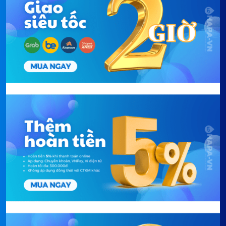
40–60 hoàn thành trong 2 giờ 50 phút - tiết kiệm
điện nhất trong các chương trình giặt cotton. Sấy
thông thường và Sấy đồ mỏng chạy độc lập, không
cần giặt trước.
Aquastop chống tràn và tự vệ sinh ống
dẫn
Aquastop phát hiện rò rỉ và đóng van nước ngay lập
tức - kể cả khi máy đang chạy mà không có người ở
nhà. Hệ thống tự vệ sinh ống dẫn ngăn xơ vải và cặn
tích tụ trong ống bơm, tự báo khi cần vệ sinh. Khóa
trẻ em và chống tạo bọt cũng tích hợp sẵn.
Thông số kỹ thuật Máy Giặt
Sấy SMEG LSF147E