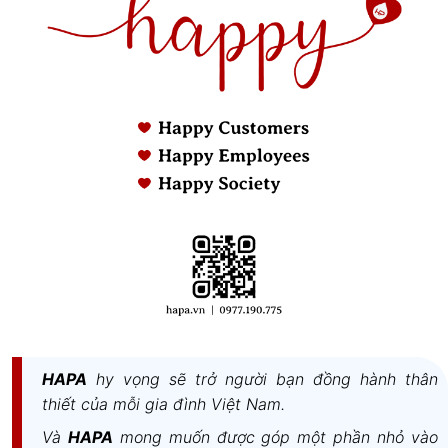
Thuộc tính
Thông số chi tiết
Thương hiệu
Smeg (Ý)
Model / SKU
LSF147E / 536.94.567
Loại máy
Máy giặt sấy cửa trước, độc lập
Màu sắc
Trắng
HAPA
hy vọng sẽ trở người bạn đồng hành thân
Dung tích giặt
7 kg
thiết của mỗi gia đình Việt Nam.
Dung tích sấy
4 kg
Và
HAPA
mong muốn được góp một phần nhỏ vào