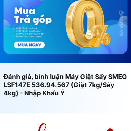
536.94.567
Bảng dưới đây tổng hợp đầy đủ thông số kỹ thuật
của Máy Giặt Sấy SMEG LSF147E 536.94.567 theo
datasheet chính hãng SMEG (EU Regulation 2019).
Đánh giá, bình luận Máy Giặt Sấy SMEG
LSF147E 536.94.567 (Giặt 7kg/Sấy
4kg) - Nhập Khẩu Ý