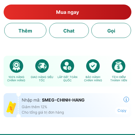
Mua ngay
Thêm
Chat
Gọi
100% HÀNG
GIAO HÀNG SIÊU
LẮP ĐẶT TOÀN
BẢO HÀNH
TÍCH ĐIỂM
CHÍNH HÃNG
TỐC
QUỐC
CHÍNH HÃNG
THÀNH VIÊN
Nhập mã:
SMEG-CHINH-HANG
Giảm thêm 12%
Copy
Cho tổng giá trị đơn hàng