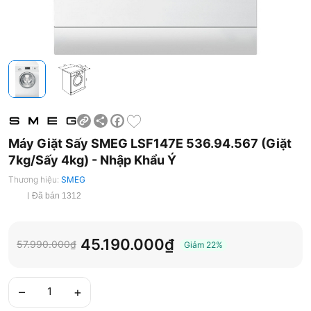
Share
Facebook
Máy Giặt Sấy SMEG LSF147E 536.94.567 (Giặt
7kg/Sấy 4kg) - Nhập Khẩu Ý
Thương hiệu:
SMEG
Đã bán 1312
45.190.000₫
57.990.000₫
Giảm
22%
–
+