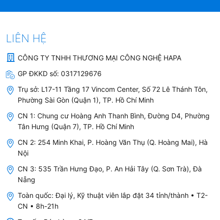
Hẹn giờ
1–24 giờ
Lồng giặt
Inox
LIÊN HỆ
Đường kính cửa
300 mm
CÔNG TY TNHH THƯƠNG MẠI CÔNG NGHỆ HAPA
Góc mở cửa
180°
GP ĐKKD số:
0317129676
Trụ sở:
L17-11 Tầng 17 Vincom Center, Số 72 Lê Thánh Tôn,
Anti-Crease
Có (giữ lồng quay nhẹ tối đa 8 giờ
Phường Sài Gòn (Quận 1), TP. Hồ Chí Minh
(chống nhăn)
sau khi xong)
CN 1: Chung cư Hoàng Anh Thanh Bình, Đường D4, Phường
Aquastop
Có
Tân Hưng (Quận 7), TP. Hồ Chí Minh
Hệ thống cân
Tự động
CN 2: 254 Minh Khai, P. Hoàng Văn Thụ (Q. Hoàng Mai), Hà
Nội
bằng tải
CN 3: 535 Trần Hưng Đạo, P. An Hải Tây (Q. Sơn Trà), Đà
Chống tạo bọt
Có
Nẵng
Khóa trẻ em
Có
Toàn quốc: Đại lý, Kỹ thuật viên lắp đặt 34 tỉnh/thành • T2-
CN • 8h-21h
Tự vệ sinh ống
Có (tự báo khi cần)