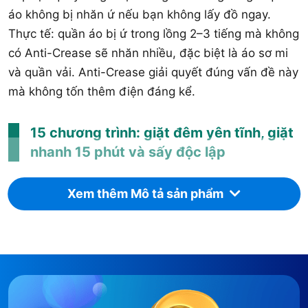
áo không bị nhăn ứ nếu bạn không lấy đồ ngay.
Thực tế: quần áo bị ứ trong lồng 2–3 tiếng mà không
có Anti-Crease sẽ nhăn nhiều, đặc biệt là áo sơ mi
và quần vải. Anti-Crease giải quyết đúng vấn đề này
mà không tốn thêm điện đáng kể.
15 chương trình: giặt đêm yên tĩnh, giặt
nhanh 15 phút và sấy độc lập
15 chương trình bao gồm: Cotton, Eco 40–60, Sơ mi,
Xem thêm Mô tả sản phẩm
Đồ mỏng/lụa, Len, Sợi tổng hợp, Đồ thể thao, Giặt
mạnh, Mix, Giặt đêm, Giặt nhanh 15 phút, Xả+Vắt,
Vệ sinh lồng giặt, Sấy thông thường, và Sấy đồ
mỏng. Chương trình Giặt đêm giảm tốc độ và mức
rung để chạy yên tĩnh ban đêm. Chương trình Eco