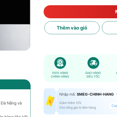
Thêm
vào giỏ
100% HÀNG
GIAO HÀNG
CHÍNH HÃNG
SIÊU TỐC
Nhập mã:
SMEG-CHINH-HANG
, Đà Nẵng và
Giảm thêm 12%
Co
Cho tổng giá trị đơn hàng
ân hàng liên kết.