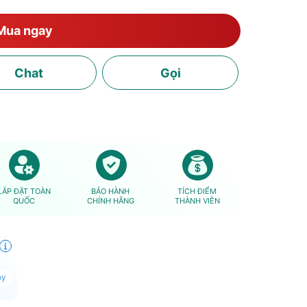
Mua ngay
Chat
Gọi
LẮP ĐẶT TOÀN
BẢO HÀNH
TÍCH ĐIỂM
QUỐC
CHÍNH HÃNG
THÀNH VIÊN
py