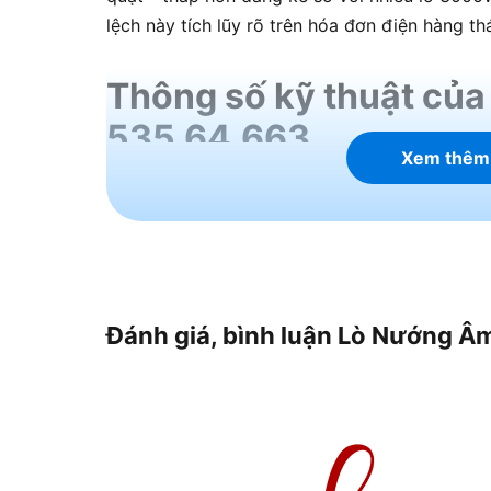
lệch này tích lũy rõ trên hóa đơn điện hàng th
Thông số kỹ thuật củ
535.64.663
Xem thêm
Bảng dưới đây tổng hợp đầy đủ thông số kỹ 
dung tích đến mức tiêu thụ điện.
Đánh giá, bình luận Lò Nướng 