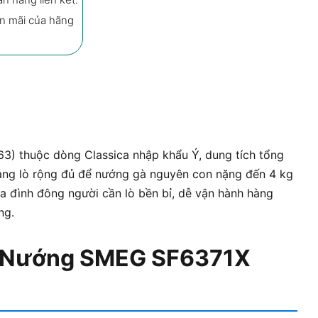
n mãi của hãng
Lò Nướng Âm Tủ SMEG SF6371X 5
Mua ngay
Ưu đãi
Mô tả
Đá
) thuộc dòng Classica nhập khẩu Ý, dung tích tổng
hoang lò rộng đủ để nướng gà nguyên con nặng đến 4 kg
ia đình đông người cần lò bền bỉ, dễ vận hành hàng
ng.
Lò Nướng SMEG SF6371X