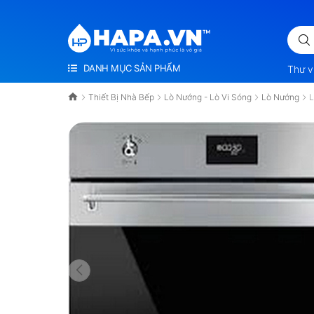
VÌ SỨC KHỎE VÀ HẠNH PHÚC LÀ VÔ GIÁ
DANH MỤC SẢN PHẨM
Thư v
Thiết Bị Nhà Bếp
Lò Nướng - Lò Vi Sóng
Lò Nướng
L