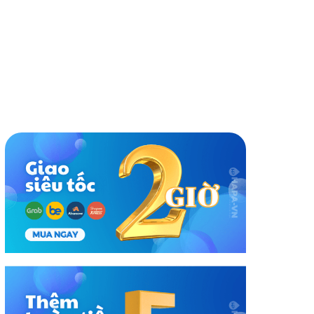
|
35.64.663 Dung Tích 79L - Nhập Khẩu Ý
20.490.000₫
nh giá
Cùng thương hiệu