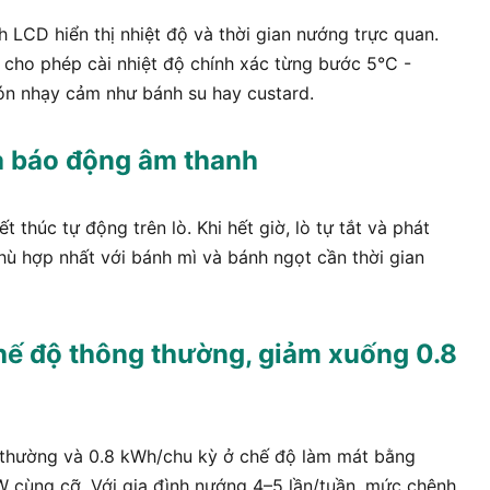
h LCD hiển thị nhiệt độ và thời gian nướng trực quan.
ử cho phép cài nhiệt độ chính xác từng bước 5°C -
ón nhạy cảm như bánh su hay custard.
và báo động âm thanh
t thúc tự động trên lò. Khi hết giờ, lò tự tắt và phát
ù hợp nhất với bánh mì và bánh ngọt cần thời gian
chế độ thông thường, giảm xuống 0.8
 thường và 0.8 kWh/chu kỳ ở chế độ làm mát bằng
W cùng cỡ. Với gia đình nướng 4–5 lần/tuần, mức chênh