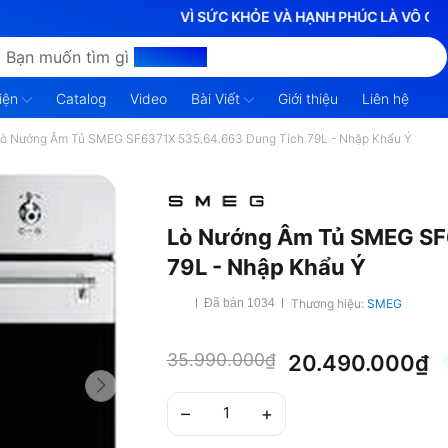
VÌ SỨC KHỎE VÀ HẠNH PHÚC LÀ VÔ GIÁ
Bạn muốn tìm gì
hôm nay?
iện
Catalog
Video
Bài Viết
Giới thiệu
Liên hệ
ò Nướng Âm Tủ SMEG SF6371X 535.64.663 Dung Tích 79L - Nhập Khẩu Ý
Lò Nướng Âm Tủ SMEG SF
79L - Nhập Khẩu Ý
Thương hiệu:
SMEG
Đã bán 1034
35.990.000₫
20.490.000₫
–
+