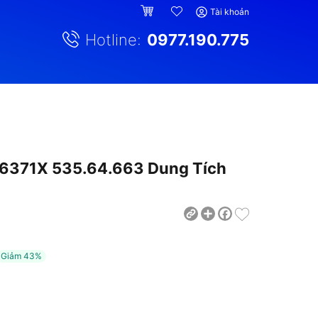
Tài khoản
Hotline:
0977.190.775
6371X 535.64.663 Dung Tích
Share
Facebook
Giảm
43%