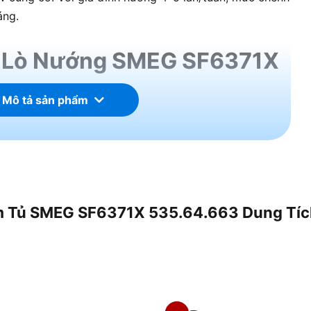
áng.
a Lò Nướng SMEG SF6371X
 Mô tả sản phẩm
thuật của Lò Nướng SMEG SF6371X 535.64.663, từ
Âm Tủ SMEG SF6371X 535.64.663 Dung Tíc