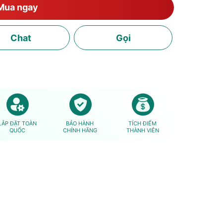
Mua ngay
Chat
Gọi
LẮP ĐẶT TOÀN
BẢO HÀNH
TÍCH ĐIỂM
QUỐC
CHÍNH HÃNG
THÀNH VIÊN
|
1L
20.290.000₫