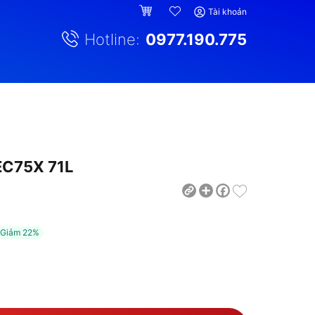
Tài khoản
Hotline:
0977.190.775
EC75X 71L
Share
Facebook
Giảm
22%