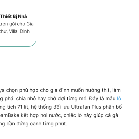
Ưu đãi
Mô tả
Đá
Thiết Bị Nhà
rọn gói cho Gia
ự, Villa, Dinh
ựa chọn phù hợp cho gia đình muốn nướng thịt, làm
g phải chia nhỏ hay chờ đợi từng mẻ. Đây là mẫu
lò
tích 71 lít, hệ thống đối lưu Ultrafan Plus phân bổ
amBake kết hợp hơi nước, chiếc lò này giúp cả gà
ng cần đứng canh từng phút.