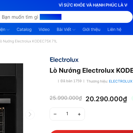
VÌ SỨC KHỎE VÀ HẠNH PHÚC LÀ VÔ GIÁ
Bạn muốn tìm gì
hôm nay?
iện
Catalog
Video
Bài Viết
Giới thiệu
Liên hệ
ò Nướng Electrolux KODEC75X 71L
Lò Nướng Electrolux KOD
Thương hiệu:
ELECTROLUX
Đã bán 1759
25.990.000₫
20.290.000₫
–
+