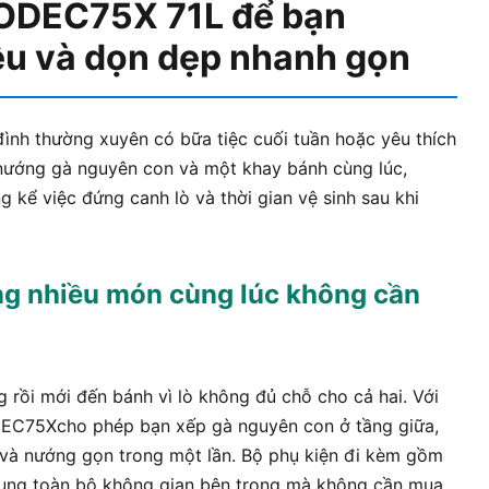
KODEC75X 71L để bạn
ều và dọn dẹp nhanh gọn
ình thường xuyên có bữa tiệc cuối tuần hoặc yêu thích
ể nướng gà nguyên con và một khay bánh cùng lúc,
g kể việc đứng canh lò và thời gian vệ sinh sau khi
ớng nhiều món cùng lúc không cần
 rồi mới đến bánh vì lò không đủ chỗ cho cả hai. Với
ODEC75Xcho phép bạn xếp gà nguyên con ở tầng giữa,
 và nướng gọn trong một lần. Bộ phụ kiện đi kèm gồm
dụng toàn bộ không gian bên trong mà không cần mua