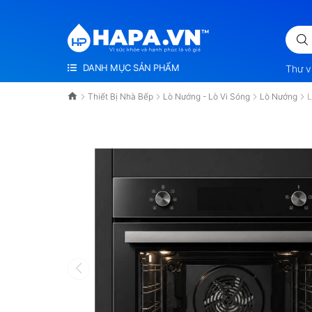
VÌ SỨC KHỎE VÀ HẠNH PHÚC LÀ VÔ GIÁ
DANH MỤC SẢN PHẨM
Thư v
Thiết Bị Nhà Bếp
Lò Nướng - Lò Vi Sóng
Lò Nướng
L