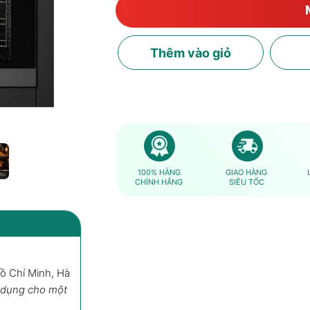
Thêm
vào giỏ
100% HÀNG
GIAO HÀNG
CHÍNH HÃNG
SIÊU TỐC
Hồ Chí Minh, Hà
Lò Nướng Electrolux KODEC75X 7
 dụng cho một
Mua ngay