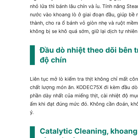
nhỏ lửa thì bánh lâu chín và ỉu. Tính năng 
nước vào khoang lò ở giai đoạn đầu, giúp bề 
thành, cho ra ổ bánh vỏ giòn nhẹ và ruột mềm
không bị se khô quá sớm, giữ lại dịch tự nhiê
Đầu dò nhiệt theo dõi bên t
độ chín
Liên tục mở lò kiểm tra thịt không chỉ mất c
chất lượng món ăn. KODEC75X đi kèm đầu dò 
phần dày nhất của miếng thịt, cài nhiệt độ mục
ấm khi đạt đúng mức đó. Không cần đoán, khôn
ý.
Catalytic Cleaning, khoang