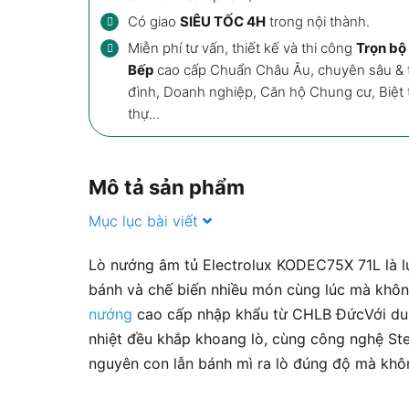
Có giao
SIÊU TỐC 4H
trong nội thành.
Miễn phí tư vấn, thiết kế và thi công
Trọn bộ 
Bếp
cao cấp Chuẩn Châu Âu, chuyên sâu & t
đình, Doanh nghiệp, Căn hộ Chung cư, Biệt th
thự...
Mô tả sản phẩm
Mục lục bài viết
Lò nướng âm tủ Electrolux KODEC75X 71L là l
bánh và chế biến nhiều món cùng lúc mà khôn
nướng
cao cấp nhập khẩu từ CHLB ĐứcVới dung 
nhiệt đều khắp khoang lò, cùng công nghệ Ste
nguyên con lẫn bánh mì ra lò đúng độ mà khô