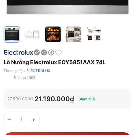
Share
Facebook
Lò Nướng Electrolux EOY5851AAX 74L
Thương hiệu:
ELECTROLUX
Đã bán 1363
21.190.000₫
27.500.000₫
Giảm
23%
–
+