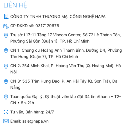
LIÊN HỆ
Dung tích
74L (công nghệ InfiSpace)
CÔNG TY TNHH THƯƠNG MẠI CÔNG NGHỆ HAPA
khoang lò:
GP ĐKKD số:
0317129676
Tổng công suất:
3.680W
Trụ sở:
L17-11 Tầng 17 Vincom Center, Số 72 Lê Thánh Tôn,
Nguồn điện:
220-240V / 50Hz
Phường Sài Gòn (Quận 1), TP. Hồ Chí Minh
Chế độ nướng:
11 chế độ nướng, 8 chức năng đặc
CN 1: Chung cư Hoàng Anh Thanh Bình, Đường D4, Phường
Tân Hưng (Quận 7), TP. Hồ Chí Minh
biệt
CN 2: 254 Minh Khai, P. Hoàng Văn Thụ (Q. Hoàng Mai), Hà
Thực đơn tự
76 thực đơn / 20 chương trình tùy
Nội
động:
chỉnh
CN 3: 535 Trần Hưng Đạo, P. An Hải Tây (Q. Sơn Trà), Đà
Hệ thống quạt:
UltraFan Plus (quạt đối lưu phụ
Nẵng
lớn)
Toàn quốc: Đại lý, Kỹ thuật viên lắp đặt 34 tỉnh/thành • T2-
CN • 8h-21h
Tự làm sạch:
Nhiệt phân Pyrolytic, nung đến
Tư vấn, Bán hàng: 24/7
500°C
Email:
sale@hapa.vn
Cửa lò:
4 lớp kính cách nhiệt, có khóa cửa