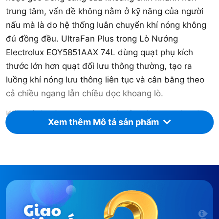
trung tâm, vấn đề không nằm ở kỹ năng của người
nấu mà là do hệ thống luân chuyển khí nóng không
đủ đồng đều. UltraFan Plus trong Lò Nướng
Electrolux EOY5851AAX 74L dùng quạt phụ kích
thước lớn hơn quạt đối lưu thông thường, tạo ra
luồng khí nóng lưu thông liên tục và cân bằng theo
cả chiều ngang lẫn chiều dọc khoang lò.
Kết quả là bánh bông lan chín đều từ mọi phía mà
Xem thêm Mô tả sản phẩm
không cần xoay khay giữa chừng. Gà nướng vàng
giòn đều từng góc mà không cần mở lò trở mặt
nhiều lần. Bạn ít phải đứng canh hơn và ra được
thành phẩm đẹp hơn mỗi lần.
76 thực đơn tự động và 20 chương trình
tùy chỉnh: Lò tự lo nhiệt độ và thời gian