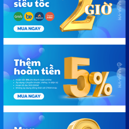
cho bạn
Câu hỏi "nướng bao nhiêu độ, bao nhiêu phút" là rào
cản tâm lý khiến nhiều người ngại thử món mới với lò
nướng. Lò Nướng Electrolux EOY5851AAX tích hợp
76 thực đơn tự động cho các nhóm món quen thuộc
như gia cầm, hải sản, bánh ngọt, bánh mì và rau củ.
Bạn chỉ cần chọn đúng loại món, cho thực phẩm
vào, lò tự căn nhiệt độ và thời gian tối ưu theo từng
chương trình.
Với 20 chương trình tùy chỉnh đi kèm, những thiết
lập bạn đã thử nghiệm và hài lòng có thể được lưu
lại để gọi ra dùng ngay cho lần sau. Dần dần bạn
tích lũy được cả một bộ công thức lò nướng cá nhân
ngay trên thiết bị, không cần nhớ lại từng thông số