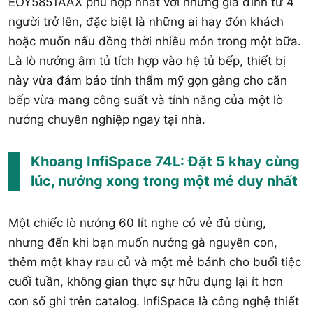
EOY5851AAX phù hợp nhất với những gia đình từ 4
người trở lên, đặc biệt là những ai hay đón khách
hoặc muốn nấu đồng thời nhiều món trong một bữa.
Là lò nướng âm tủ tích hợp vào hệ tủ bếp, thiết bị
này vừa đảm bảo tính thẩm mỹ gọn gàng cho căn
bếp vừa mang công suất và tính năng của một lò
nướng chuyên nghiệp ngay tại nhà.
Khoang InfiSpace 74L: Đặt 5 khay cùng
lúc, nướng xong trong một mẻ duy nhất
Một chiếc lò nướng 60 lít nghe có vẻ đủ dùng,
nhưng đến khi bạn muốn nướng gà nguyên con,
thêm một khay rau củ và một mẻ bánh cho buổi tiệc
cuối tuần, không gian thực sự hữu dụng lại ít hơn
con số ghi trên catalog. InfiSpace là công nghệ thiết