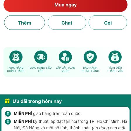
Mua ngay
Thêm
Chat
Gọi
100% HÀNG
GIAO HÀNG SIÊU
LẮP ĐẶT TOÀN
BẢO HÀNH
TÍCH ĐIỂM
CHÍNH HÃNG
TỐC
QUỐC
CHÍNH HÃNG
THÀNH VIÊN
Ưu đãi trong hôm nay
MIỄN PHÍ
giao hàng trên toàn quốc.
MIỄN PHÍ
kỹ thuật lắp đặt tận nơi trong TP. Hồ Chí Minh, Hà
Nội, Đà Nẵng và một số tỉnh, thành khác
(áp dụng cho một