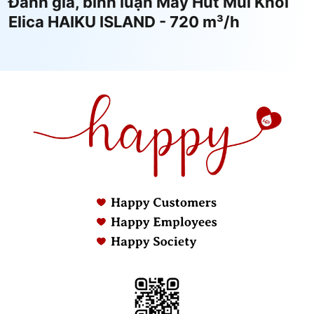
Đánh giá, bình luận Máy Hút Mùi Khói
Elica HAIKU ISLAND - 720 m³/h
Máy hút mùi Haiku: Đơn giản đến thuần khiết