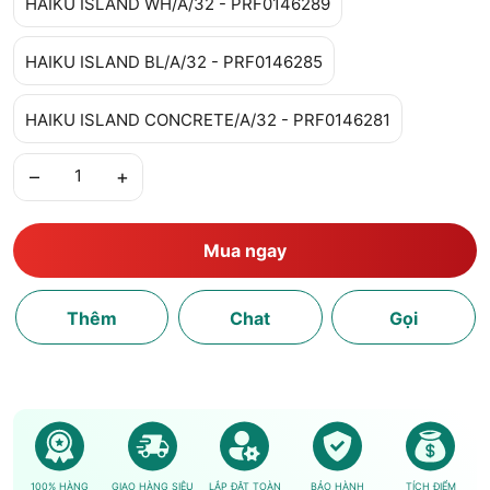
HAIKU ISLAND WH/A/32 - PRF0146289
HAIKU ISLAND BL/A/32 - PRF0146285
HAIKU ISLAND CONCRETE/A/32 - PRF0146281
–
+
Mua ngay
Thêm
Chat
Gọi
100% HÀNG
GIAO HÀNG SIÊU
LẮP ĐẶT TOÀN
BẢO HÀNH
TÍCH ĐIỂM