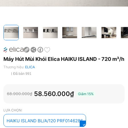
Share
Facebook
Máy Hút Mùi Khói Elica HAIKU ISLAND - 720 m³/h
Thương hiệu:
ELICA
Đã bán 991
58.560.000₫
68.900.000₫
Giảm
15%
LỰA CHỌN:
HAIKU ISLAND BL/A/120 PRF0146286