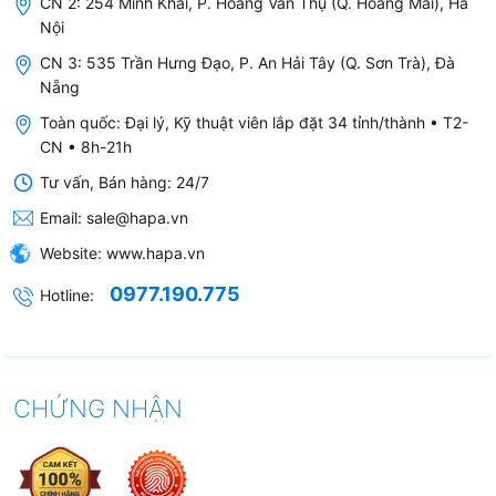
CN 2: 254 Minh Khai, P. Hoàng Văn Thụ (Q. Hoàng Mai), Hà
Nội
150
mm
CN 3: 535 Trần Hưng Đạo, P. An Hải Tây (Q. Sơn Trà), Đà
Nẵng
ĐÃ BAO GỒM THAN
Toàn quốc: Đại lý, Kỹ thuật viên lắp đặt 34 tỉnh/thành • T2-
CN • 8h-21h
Lọc than hoạt
Lọc than siêu bền
Tư vấn, Bán hàng: 24/7
tính
Email:
sale@hapa.vn
CFC0141725
Website:
www.hapa.vn
CFC0141529
0977.190.775
Hotline:
MADE IN ITALY
CHỨNG NHẬN
CHỨC NĂNG
MÁY HÚT MÙI ĐẢO