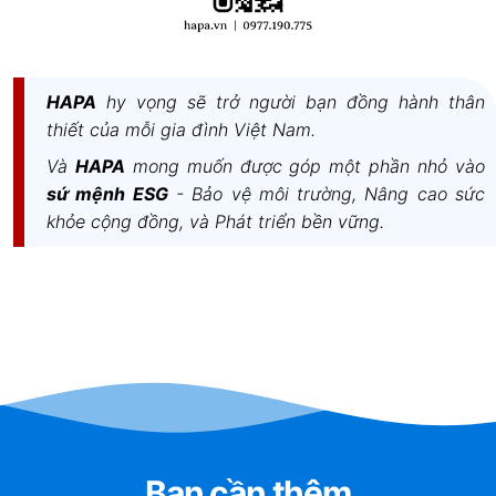
MÁY HÚT MÙI ĐẢO HAIKU ISLAND:
HOÀN HẢO CHO MỌI KÍCH THƯỚC LẮP
HAPA
hy vọng sẽ trở người bạn đồng hành thân
ĐẶT
thiết của mỗi gia đình Việt Nam.
Và
HAPA
mong muốn được góp một phần nhỏ vào
Với kích thước sản phẩm và phiên bản đa dạng,
sứ mệnh ESG
- Bảo vệ môi trường, Nâng cao sức
HAIKU có thể vừa vặn cho mọi không gian bếp.
khỏe cộng đồng, và Phát triển bền vững.
HAIKU là giải pháp thiết kế nội thất bếp toàn diện
điển hình nhất. Ngoài ra HAIKU có hai phiên bản:
than lọc tuần hoàn và ống thoát. Cả hai phiên bản
này đều có đủ hai dòng: hút mùi áp tường (cỡ 32,
60, 90, 120 cm) và hút mùi đảo (cỡ 32, 120, 180
cm). Nhờ vậy, bạn càng có nhiều phương án lựa
chọn phù hợp cho gian bếp của mình hơn.
THÔNG SỐ KỸ THUẬT
Bạn cần thêm