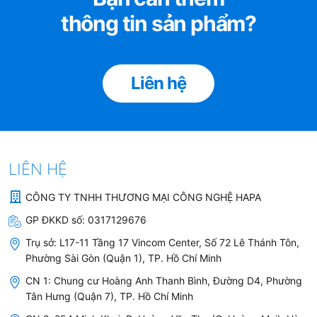
thông tin sản phẩm?
Kích thước
Phiên
Loại
Loại
bản
đèn
32×32 –
Kính đen, trắng
120×32 –
Ống
Krion,xám,thép
STRIP
Liên hệ
180×32 cm
thoát
không gỉ
LED 1
Lực hút
x 7 W
Nhiệt độ
Bảng
720 m
/h
3
3500 K
điều
Độ ồn
LIÊN HỆ
khiển
Cấp độ năng
53
Tổng số hấp
Cảm
lượng
db(A)
CÔNG TY TNHH THƯƠNG MẠI CÔNG NGHỆ HAPA
thụ
ứng
A (A
/E)
++
GP ĐKKD số:
0317129676
277 W
3S+2B
Trụ sở:
L17-11 Tầng 17 Vincom Center, Số 72 Lê Thánh Tôn,
Phường Sài Gòn (Quận 1), TP. Hồ Chí Minh
Ống
CN 1: Chung cư Hoàng Anh Thanh Bình, Đường D4, Phường
dẫn
Tân Hưng (Quận 7), TP. Hồ Chí Minh
thoát