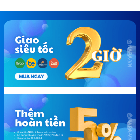
tối đa điện năng.
Juno là dòng sản phẩm đảo đèn mới nhất của Elica
nên khả năng xử lý khói và mùi tốt hơn hẳn so với
anh chị mình; đặc biệt là giá thành cực tốt, tốt nhất
cho dòng sản phẩm này. Nên nếu bạn yêu thích tinh
thần thiết kế mới, cũng sẽ dễ dàng mang Juno về
cho ngôi nhà thân yêu của mình.
Nếu bạn quá yêu thích dòng máy hút mùi đảo đèn
nhưng gian bếp nhà bạn là áp sát tường thì hoàn
toàn vẫn có thể sử dụng Juno nhờ bộ khung bổ trợ
lắp vào tường mà không ảnh hưởng gì về mặt thẩm
mỹ.
THÔNG SỐ KỸ THUẬT