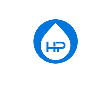
Máy hút mùi đảo đèn Juno được trang bị 2 đèn LED
2X2,5 W ở 2 góc mặt dưới máy cung cấp ánh sáng
tỏa khắp trên bếp cũng như khu vực xung quanh
gần đó. Đèn LED có thời gian sử dụng lên đến 5,000
giờ và nhiệt độ màu ánh sáng quốc tế 3500°K. Tấm
lưới lọc bên dưới thân máy có thể tháo lắp để vệ
sinh một cách dễ dàng; cần ngâm nước ấm trước
cho tan bớt dầu mỡ bám dính trên lưới lọc sau đó
bạn có thể vệ sinh bằng các chất tẩy rửa chuyên
dụng như baking soda… để đảm bảo độ sáng bóng