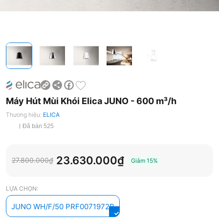
Share
Facebook
Máy Hút Mùi Khói Elica JUNO - 600 m³/h
Thương hiệu:
ELICA
Đã bán 525
23.630.000₫
27.800.000₫
Giảm
15%
LỰA CHỌN:
JUNO WH/F/50 PRF0071972B