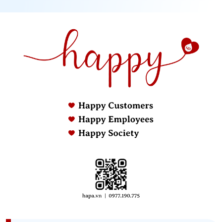
150 mm
ĐÃ BAO GỒM THAN
Lọc than siêu
Bộ treo
Bộ cáp
Bộ cáp
bền
tường
(2,5m)
(5m)
CFC0140088
KIT01889
KIT01921
KIT02263
MADE IN ITALY
Điện máy HAPA là đơn vị chuyên doanh Máy Hút
Mùi Khói Elica JUNO - 600 m³/h - Bảo Hành Chính
Hãng 36 tháng, Miễn Phí Vận Chuyển TOÀN QUỐC -
100% Hàng Chính Hãng, Đủ đủ hóa đơn VAT, Đảm