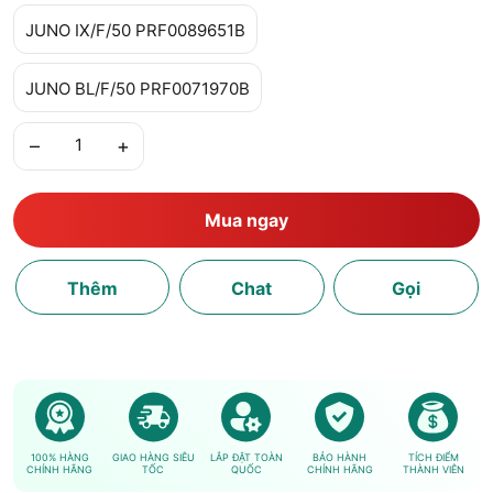
JUNO IX/F/50 PRF0089651B
JUNO BL/F/50 PRF0071970B
–
+
Mua ngay
Thêm
Chat
Gọi
100% HÀNG
GIAO HÀNG SIÊU
LẮP ĐẶT TOÀN
BẢO HÀNH
TÍCH ĐIỂM
CHÍNH HÃNG
TỐC
QUỐC
CHÍNH HÃNG
THÀNH VIÊN