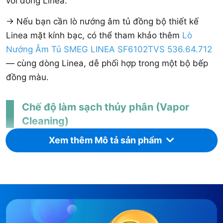
với dòng Linea.
-> Nếu bạn cần lò nướng âm tủ đồng bộ thiết kế
Linea mặt kính bạc, có thể tham khảo thêm
Lò
Nướng Âm Tủ SMEG LINEA SF6102TVS 536.64.712
— cùng dòng Linea, dễ phối hợp trong một bộ bếp
đồng màu.
Chế độ làm sạch thủy phân (Vapor
Cleaning)
Xem thêm Mô tả sản phẩm
Lò Vi Sóng Có Nướng Thủy Phân SMEG LINEA
SF4104MCS sử dụng phương pháp làm sạch thủy
phân Vapor Cleaning, giúp làm mềm vết bẩn trong
khoang lò bằng hơi nước, hỗ trợ vệ sinh dễ dàng hơn
so với lau khô thông thường.