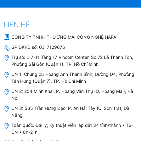
SMEG LINEA SF4104MCS
536.64.612
LIÊN HỆ
CÔNG TY TNHH THƯƠNG MẠI CÔNG NGHỆ HAPA
Bên cạnh thông số kỹ thuật, Lò Vi Sóng Có Nướng
GP ĐKKD số:
0317129676
Thủy Phân SMEG LINEA SF4104MCS 536.64.612
còn có nhiều ưu điểm thực tế giúp việc nấu nướng
Trụ sở:
L17-11 Tầng 17 Vincom Center, Số 72 Lê Thánh Tôn,
Phường Sài Gòn (Quận 1), TP. Hồ Chí Minh
hàng ngày trở nên thuận tiện hơn.
CN 1: Chung cư Hoàng Anh Thanh Bình, Đường D4, Phường
Tân Hưng (Quận 7), TP. Hồ Chí Minh
Hẹn giờ bắt đầu và tự động kết thúc
CN 2: 254 Minh Khai, P. Hoàng Văn Thụ (Q. Hoàng Mai), Hà
Nội
Lò Vi Sóng Có Nướng Thủy Phân SMEG LINEA
CN 3: 535 Trần Hưng Đạo, P. An Hải Tây (Q. Sơn Trà), Đà
SF4104MCS có chức năng hẹn thời gian bắt đầu và
Nẵng
tự động kết thúc quá trình nấu, kèm hẹn phút và báo
Toàn quốc: Đại lý, Kỹ thuật viên lắp đặt 34 tỉnh/thành • T2-
động âm thanh khi hoàn thành.
CN • 8h-21h