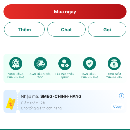
Mua ngay
Thêm
Chat
Gọi
100% HÀNG
GIAO HÀNG SIÊU
LẮP ĐẶT TOÀN
BẢO HÀNH
TÍCH ĐIỂM
CHÍNH HÃNG
TỐC
QUỐC
CHÍNH HÃNG
THÀNH VIÊN
Nhập mã:
SMEG-CHINH-HANG
Giảm thêm 12%
Copy
Cho tổng giá trị đơn hàng