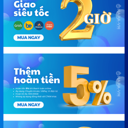
Thông số kỹ thuật của Lò Vi
Sóng Có Nướng Thủy Phân
SMEG LINEA SF4104MCS
536.64.612
Bảng dưới đây tổng hợp đầy đủ thông số kỹ thuật
của Lò Vi Sóng Có Nướng Thủy Phân SMEG LINEA
SF4104MCS 536.64.612, từ dung tích đến điện áp
sử dụng.