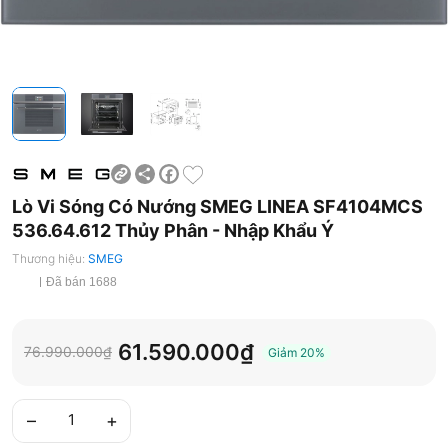
Share
Facebook
Lò Vi Sóng Có Nướng SMEG LINEA SF4104MCS
536.64.612 Thủy Phân - Nhập Khẩu Ý
Thương hiệu:
SMEG
Đã bán 1688
61.590.000₫
76.990.000₫
Giảm
20%
–
+