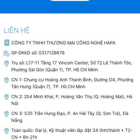
LIÊN HỆ
4. Tiêu chuẩn chất lượng của
CÔNG TY TNHH THƯƠNG MẠI CÔNG NGHỆ HAPA
RYO Hyundai RP100S
GP ĐKKD số:
0317129676
Trụ sở:
L17-11 Tầng 17 Vincom Center, Số 72 Lê Thánh Tôn,
Phường Sài Gòn (Quận 1), TP. Hồ Chí Minh
-
NƯỚC ĐẦU VÀO
: Nước máy (hay còn gọi là nước
CN 1: Chung cư Hoàng Anh Thanh Bình, Đường D4, Phường
thủy cục), đấu nối trực tiếp vào nguồn nước gia
Tân Hưng (Quận 7), TP. Hồ Chí Minh
đình.
CN 2: 254 Minh Khai, P. Hoàng Văn Thụ (Q. Hoàng Mai), Hà
Nội
Nếu nước đầu vào là
nước sông, nước giếng, nước mưa, nước nhiễm cặn
CN 3: 535 Trần Hưng Đạo, P. An Hải Tây (Q. Sơn Trà), Đà
đá vôi, nước nhiễm phèn hoặc các nguồn nước khác
... ==> Cần lắp thêm
Nẵng
Bộ Tiền Xử Lý Nước
chuyên dụng.
Toàn quốc: Đại lý, Kỹ thuật viên lắp đặt 34 tỉnh/thành • T2-
CN • 8h-21h
-
NƯỚC ĐẦU RA
: