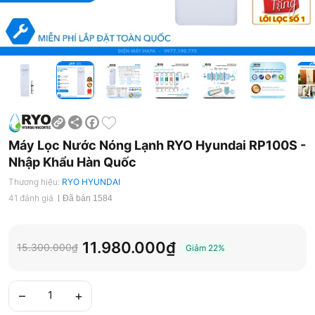
Share
Facebook
Máy Lọc Nước Nóng Lạnh RYO Hyundai RP100S -
Nhập Khẩu Hàn Quốc
Thương hiệu:
RYO HYUNDAI
41 đánh giá
Đã bán 1584
11.980.000₫
15.300.000₫
Giảm
22%
–
+