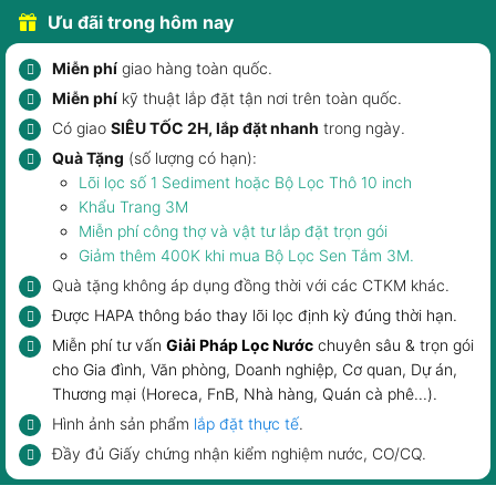
Ưu đãi trong hôm nay
Miễn phí
giao hàng toàn quốc.
Miễn phí
kỹ thuật lắp đặt tận nơi trên toàn quốc.
Có giao
SIÊU TỐC 2H, lắp đặt nhanh
trong ngày.
Quà Tặng
(số lượng có hạn):
Lõi lọc số 1 Sediment hoặc Bộ Lọc Thô 10 inch
Khẩu Trang 3M
Miễn phí công thợ và vật tư lắp đặt trọn gói
Giảm thêm 400K khi mua
Bộ Lọc Sen Tắm 3M
.
Quà tặng không áp dụng đồng thời với các CTKM khác.
Được HAPA thông báo
thay lõi lọc
định kỳ đúng thời hạn.
Miễn phí tư vấn
Giải Pháp Lọc Nước
chuyên sâu & trọn gói
cho
Gia đình
,
Văn phòng, Doanh nghiệp
, Cơ quan, Dự án,
Thương mại (Horeca, FnB,
Nhà hàng, Quán cà phê
...).
Hình ảnh sản phẩm
lắp đặt thực tế
.
Đầy đủ Giấy chứng nhận kiểm nghiệm nước, CO/CQ.