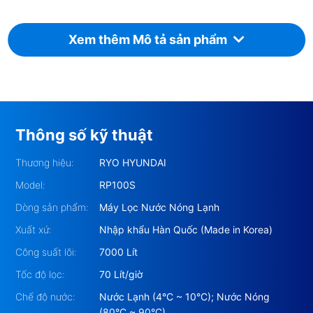
Xem thêm Mô tả sản phẩm
2. Thông số kỹ thuật của
RYO
Hyundai RP100S
Thông số kỹ thuật
Thương hiệu:
RYO HYUNDAI
Model:
RP100S
Dòng sản phẩm:
Máy Lọc Nước Nóng Lạnh
Xuất xứ:
Nhập khẩu Hàn Quốc (Made in Korea)
Công suất lõi:
7000 Lít
Tốc độ lọc:
70 Lít/giờ
Chế độ nước:
Nước Lạnh (4°C ~ 10°C); Nước Nóng
(80°C ~ 90°C)