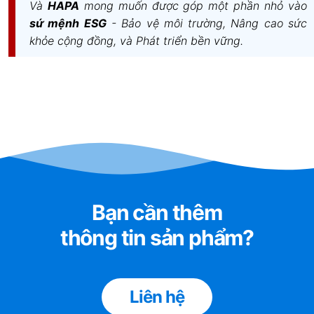
Và
HAPA
mong muốn được góp một phần nhỏ vào
Lõi số 5
: Là tổ hợp carbon hoạt tính cao nhằm làm tăng vị ngon của
sứ mệnh ESG
- Bảo vệ môi trường, Nâng cao sức
nước cũng như mang lại chất lượng nước tinh khiết cao hơn.
khỏe cộng đồng, và Phát triển bền vững.
Bạn cần thêm
thông tin sản phẩm?
Liên hệ