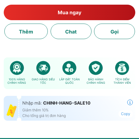
Mua ngay
Thêm
Chat
Gọi
100% HÀNG
GIAO HÀNG SIÊU
LẮP ĐẶT TOÀN
BẢO HÀNH
TÍCH ĐIỂM
CHÍNH HÃNG
TỐC
QUỐC
CHÍNH HÃNG
THÀNH VIÊN
Nhập mã:
CHINH-HANG-SALE10
Giảm thêm 10%
Copy
Cho tổng giá trị đơn hàng