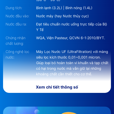
Dung tích:
Bình lạnh (3.2L) | Bình nóng (1.4L)
Nước đầu vào:
Nước máy (hay Nước thủy cục)
Nước đầu ra:
Đạt tiêu chuẩn nước uống trực tiếp của Bộ
Y Tế
Chứng nhận
WQA, Viện Pasteur, QCVN 6-1:2010/BYT.
chất lượng:
Công nghệ lọc
Máy Lọc Nước UF (UltraFiltration) với màng
nước:
siêu lọc kích thước 0,01~0,001 micron.
Giúp loại bỏ hoàn toàn vi khuẩn và tạp chất
có hại trong nước mà vẫn giữ lại những
khoáng chất cần thiết cho cơ thể.
Chất liệu máy:
Bình chứa làm bằng thép không rỉ chất
Xem chi tiết thông số
lượng cao.
Các tiện ích
- Máy lọc nước không nước thải, thân thiện
khác:
môi trường;
- Khóa nước nóng an toàn cho trẻ em;
- Máy lọc nước Hàn Quốc TIẾT KIỆM ĐIỆN