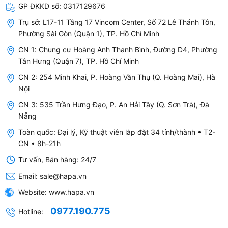
GP ĐKKD số:
0317129676
Trụ sở:
L17-11 Tầng 17 Vincom Center, Số 72 Lê Thánh Tôn,
Phường Sài Gòn (Quận 1), TP. Hồ Chí Minh
CN 1: Chung cư Hoàng Anh Thanh Bình, Đường D4, Phường
Tân Hưng (Quận 7), TP. Hồ Chí Minh
HAPA
là công ty chuyên mua bán sỉ và lẻ toàn quốc
CN 2: 254 Minh Khai, P. Hoàng Văn Thụ (Q. Hoàng Mai), Hà
các dòng sản phẩm
Máy Lọc Nước COWAY - Hàn
Nội
Quốc
.
CN 3: 535 Trần Hưng Đạo, P. An Hải Tây (Q. Sơn Trà), Đà
Chúng tôi cam kết mang đến cho bạn những sản
Nẵng
phẩm chính hãng, uy tín và đảm bảo chất lượng.
Toàn quốc: Đại lý, Kỹ thuật viên lắp đặt 34 tỉnh/thành • T2-
CN • 8h-21h
Tư vấn, Bán hàng: 24/7
Email:
sale@hapa.vn
Website:
www.hapa.vn
0977.190.775
Hotline: