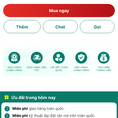
Mua ngay
Thêm
Chat
Gọi
100% HÀNG
GIAO HÀNG SIÊU
LẮP ĐẶT TOÀN
BẢO HÀNH
TÍCH ĐIỂM
CHÍNH HÃNG
TỐC
QUỐC
CHÍNH HÃNG
THÀNH VIÊN
Ưu đãi trong hôm nay
Miễn phí
giao hàng toàn quốc.
Miễn phí
kỹ thuật lắp đặt tận nơi trên toàn quốc.