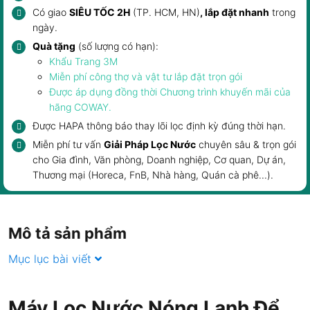
Có giao
SIÊU TỐC 2H
(TP. HCM, HN)
, lắp đặt nhanh
trong
ngày.
Quà tặng
(số lượng có hạn):
Khẩu Trang 3M
Miễn phí công thợ và vật tư lắp đặt trọn gói
Được áp dụng đồng thời Chương trình khuyến mãi của
hãng
COWAY
.
Được HAPA thông báo
thay lõi lọc
định kỳ đúng thời hạn.
Miễn phí tư vấn
Giải Pháp Lọc Nước
chuyên sâu & trọn gói
cho
Gia đình
,
Văn phòng, Doanh nghiệp
, Cơ quan, Dự án,
Thương mại (Horeca, FnB,
Nhà hàng, Quán cà phê
...).
Mô tả sản phẩm
Mục lục bài viết
Máy Lọc Nước Nóng Lạnh Để