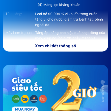
(4) Màng lọc kháng khuẩn
Tính năng:
Loại bỏ 99,999 % vi khuẩn trong nước,
tăng vị cho nước, giảm trừ bệnh tật, bệnh
ngoài da
Máy bơm trợ lực:
Tăng áp, nâng cao hiệu quả hoạt động của
máy, giúp nguồn nước chảy mạnh và
nhanh hơn
Xem chi tiết thông số
Điện áp:
220V / 50 Hz
Công suất tiêu
320W
thụ điện:
Kích thước:
340 x 518 x 523 mm
Trọng lượng:
20.2 Kg
Nhà phân phối:
CÔNG TY TNHH THƯƠNG MẠI CÔNG
NGHỆ HAPA