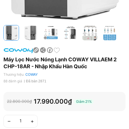
Share
Facebook
Máy Lọc Nước Nóng Lạnh COWAY VILLAEM 2
CHP-18AR - Nhập Khẩu Hàn Quốc
Thương hiệu:
COWAY
88 đánh giá
Đã bán 2871
17.990.000₫
22.800.000₫
Giảm
21%
–
+