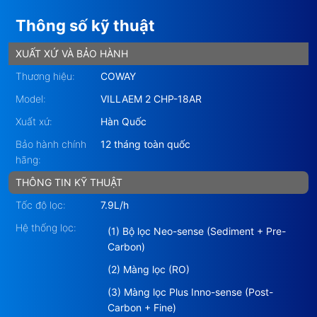
Thông số kỹ thuật
XUẤT XỨ VÀ BẢO HÀNH
Thương hiệu:
COWAY
Model:
VILLAEM 2 CHP-18AR
Xuất xứ:
Hàn Quốc
Bảo hành chính
12 tháng toàn quốc
hãng:
THÔNG TIN KỸ THUẬT
Tốc độ lọc:
7.9L/h
Hệ thống lọc:
(1) Bộ lọc Neo-sense (Sediment + Pre-
Carbon)
(2) Màng lọc (RO)
(3) Màng lọc Plus Inno-sense (Post-
Carbon + Fine)