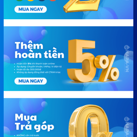
dùng để uống sau khi ăn no.
đèn led sáng chói.
Nước ion axit 2
Nước axit cấp 1 (pH 5.5) để rửa mặt,
cấp độ pH:
giúp làm đẹp da mặt, cân bằng pH và
se khít lỗ chân lông
Nước axit cấp 2 (pH 2.5 - 3.5), đây là
nước axit mạnh, để vệ sinh, khử khuẩn,
sát trùng, cầm máu vết thương…
Công suất nước:
2.0 - 3.5 lít/phút
Tiêu chuẩn
Nước máy dân dụng (nước thủy cục);
chung nước đầu
Được tặng bộ Tiền xử lý nước chuẩn cho
vào:
Máy Điện Giải
Số lõi:
1 lõi, 8 tầng lọc: Pre-Sediment, Pre-
Carbon, Sediment, Post-Carbon, Sediment,
Calcium, Post-Sediment, Ultra Hallow
Membrance. Đạt chuẩn nước uống do
phòng thí nghiệm KCL Hàn Quốc kiểm
nghiệm
Tuổi thọ:
6.000 lít