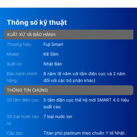
Thông số kỹ thuật
Máy Lọc Nước iOn Kiềm Fuji Smart K8 Slim
là Máy
Lọc Nước iON Kiềm (Máy Điện Giải) giá rẻ đầu tiên
XUẤT XỨ VÀ BẢO HÀNH
tại Việt Nam từ tập đoàn lớn của Nhật. Đây là dòng
Thương hiệu:
Fuji Smart
máy được xem là có mức giá thấp chưa từng có của
Model:
K8 Slim
dòng sản phẩm Máy Lọc Nước iON Kiềm thông minh
Xuất xứ:
Nhật Bản
(Smart Alkaline iONizer), đạt chuẩn thiết bị y tế và
Bảo hành chính
8 năm (8 năm với tấm điện cực và 2 năm
có nồng độ Hydro hoà tan cao.
hãng:
đối với các bộ phận khác)
Sau nhiều nhiều thí nghiệm lâm sàng, Bộ Y tế Nhật
THÔNG TIN CHUNG
phê duyệt nước uống nước ion kiềm có tác dụng cải
Số tấm điện cực:
5 tấm điện cực thế hệ mới SMART 4.0 hiệu
thiện các triệu chứng tiêu hoá, làm dịu các cơn đau
suất cao
và khó chịu ở dạ dày, giúp bài tiết dễ dàng hơn,
Số loại nước tạo
7 loại nước ion
chống tiêu chảy mãn tính, khó tiêu, táo bón, lên men
ra:
dạ dày hoặc ruột bất thường và kiểm soát axit. Máy
Cấu tạo:
Titan phủ platinum theo chuẩn Y tế Nhật.