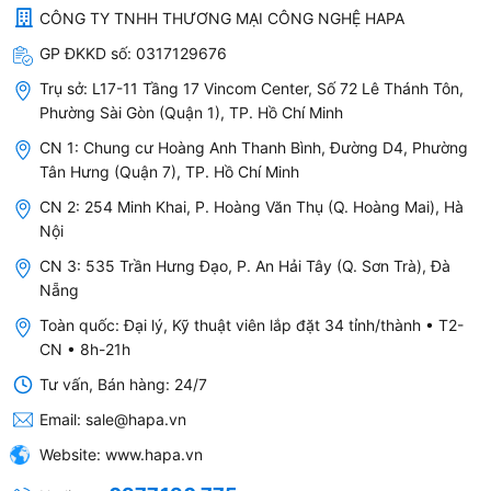
CÔNG TY TNHH THƯƠNG MẠI CÔNG NGHỆ HAPA
GP ĐKKD số:
0317129676
Trụ sở:
L17-11 Tầng 17 Vincom Center, Số 72 Lê Thánh Tôn,
Phường Sài Gòn (Quận 1), TP. Hồ Chí Minh
CN 1: Chung cư Hoàng Anh Thanh Bình, Đường D4, Phường
Hướng dẫn bằng giọng nói trên Máy Lọc
Tân Hưng (Quận 7), TP. Hồ Chí Minh
Nước iOn Kiềm Fuji Smart K8 Slim
CN 2: 254 Minh Khai, P. Hoàng Văn Thụ (Q. Hoàng Mai), Hà
Nội
Máy phát ra giọng nói tiếng người 7 ngôn ngữ để
CN 3: 535 Trần Hưng Đạo, P. An Hải Tây (Q. Sơn Trà), Đà
hướng dẫn bạn thao tác máy. Khi bạn chọn loại
Nẵng
nước nào cũng sẽ có giọng nói vang lên hướng dẫn
Toàn quốc: Đại lý, Kỹ thuật viên lắp đặt 34 tỉnh/thành • T2-
cho bạn, thông báo cho bạn tên loại nước và cấp độ
CN • 8h-21h
nước, hướng dẫn cảnh báo khi xảy ra vấn đề bất
Tư vấn, Bán hàng: 24/7
thường.
Email:
sale@hapa.vn
Đây là trải nghiệm thú vị và tiện lợi cho các chị em
Website:
www.hapa.vn
phụ nữ, người lớn tuổi, cả những người không am