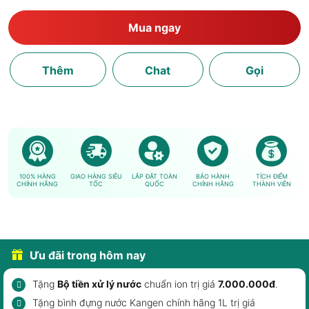
Mua ngay
Thêm
Chat
Gọi
100% HÀNG
GIAO HÀNG SIÊU
LẮP ĐẶT TOÀN
BẢO HÀNH
TÍCH ĐIỂM
CHÍNH HÃNG
TỐC
QUỐC
CHÍNH HÃNG
THÀNH VIÊN
Ưu đãi trong hôm nay
Tặng
Bộ tiền xử lý nước
chuẩn ion trị giá
7.000.000đ
.
Tặng bình đựng nước Kangen chính hãng 1L trị giá