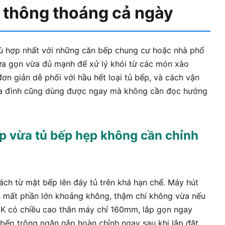
p thông thoáng cả ngày
ù hợp nhất với những căn bếp chung cư hoặc nhà phố
ừa gọn vừa đủ mạnh để xử lý khói từ các món xào
n giản dễ phối với hầu hết loại tủ bếp, và cách vận
gia đình cũng dùng được ngay mà không cần đọc hướng
 vừa tủ bếp hẹp không cần chỉnh
h từ mặt bếp lên đáy tủ trên khá hạn chế. Máy hút
 mất phần lớn khoảng không, thậm chí không vừa nếu
K có chiều cao thân máy chỉ 160mm, lắp gọn ngay
, bếp trông ngăn nắp hoàn chỉnh ngay sau khi lắp đặt