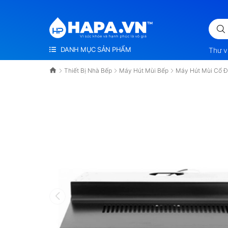
VÌ SỨC KHỎE VÀ HẠNH PHÚC LÀ VÔ GIÁ
DANH MỤC SẢN PHẨM
Thư v
Thiết Bị Nhà Bếp
Máy Hút Mùi Bếp
Máy Hút Mùi Cổ 