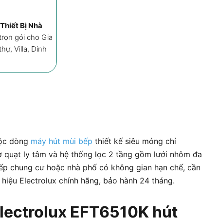
Ưu đãi
Mô tả
Đá
Thiết Bị Nhà
rọn gói cho Gia
ự, Villa, Dinh
uộc dòng
máy hút mùi bếp
thiết kế siêu mỏng chỉ
 quạt ly tâm và hệ thống lọc 2 tầng gồm lưới nhôm đa
bếp chung cư hoặc nhà phố có không gian hạn chế, cần
 hiệu Electrolux chính hãng, bảo hành 24 tháng.
lectrolux EFT6510K hút