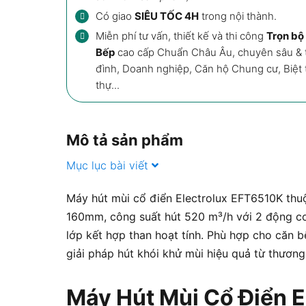
Có giao
SIÊU TỐC 4H
trong nội thành.
Miễn phí tư vấn, thiết kế và thi công
Trọn bộ 
Bếp
cao cấp Chuẩn Châu Âu, chuyên sâu & t
đình, Doanh nghiệp, Căn hộ Chung cư, Biệt th
thự...
Mô tả sản phẩm
Mục lục bài viết
Máy hút mùi cổ điển Electrolux EFT6510K th
160mm, công suất hút 520 m³/h với 2 động cơ
lớp kết hợp than hoạt tính. Phù hợp cho căn 
giải pháp hút khói khử mùi hiệu quả từ thương
Máy Hút Mùi Cổ Điển E