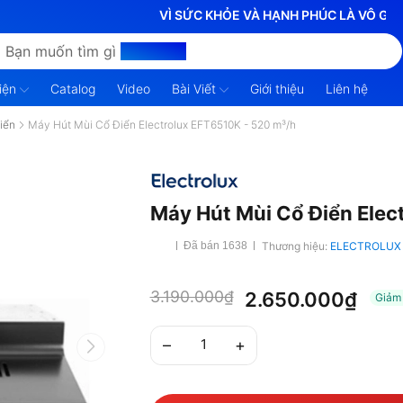
VÌ SỨC KHỎE VÀ HẠNH PHÚC LÀ VÔ GIÁ
Bạn muốn tìm gì
hôm nay?
iện
Catalog
Video
Bài Viết
Giới thiệu
Liên hệ
Điển
Máy Hút Mùi Cổ Điển Electrolux EFT6510K - 520 m³/h
Máy Hút Mùi Cổ Điển Elec
Thương hiệu:
ELECTROLUX
Đã bán 1638
3.190.000₫
2.650.000₫
Giả
–
+