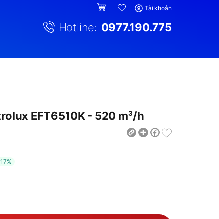
Tài khoản
Hotline:
0977.190.775
trolux EFT6510K - 520 m³/h
Share
Facebook
m
17%