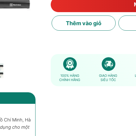
Thêm
vào giỏ
100% HÀNG
GIAO HÀNG
CHÍNH HÃNG
SIÊU TỐC
Hồ Chí Minh, Hà
Máy Hút Mùi Cổ Điển Electrolux 
 dụng cho một
Mua ngay