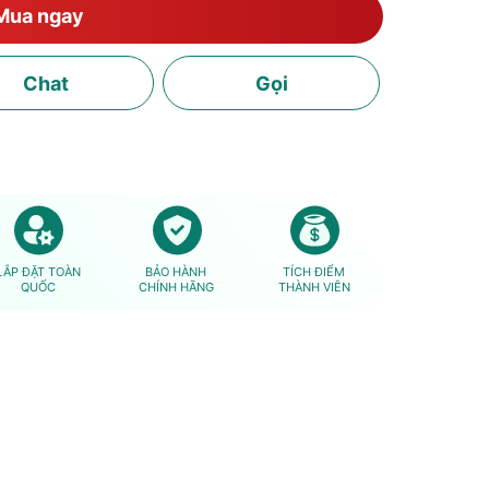
Mua ngay
Chat
Gọi
LẮP ĐẶT TOÀN
BẢO HÀNH
TÍCH ĐIỂM
QUỐC
CHÍNH HÃNG
THÀNH VIÊN
|
EFT6510K - 520 m³/h
2.650.000₫