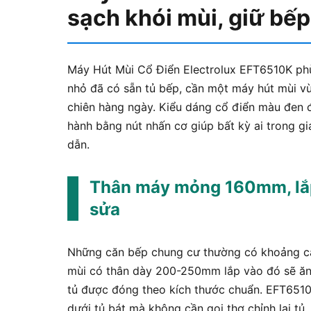
sạch khói mùi, giữ bế
Máy Hút Mùi Cổ Điển Electrolux EFT6510K ph
nhỏ đã có sẵn tủ bếp, cần một máy hút mùi v
chiên hàng ngày. Kiểu dáng cổ điển màu đen đơ
hành bằng nút nhấn cơ giúp bất kỳ ai trong 
dẫn.
Thân máy mỏng 160mm, lắp
sửa
Những căn bếp chung cư thường có khoảng các
mùi có thân dày 200-250mm lắp vào đó sẽ ăn
tủ được đóng theo kích thước chuẩn. EFT6510
dưới tủ bát mà không cần gọi thợ chỉnh lại tủ