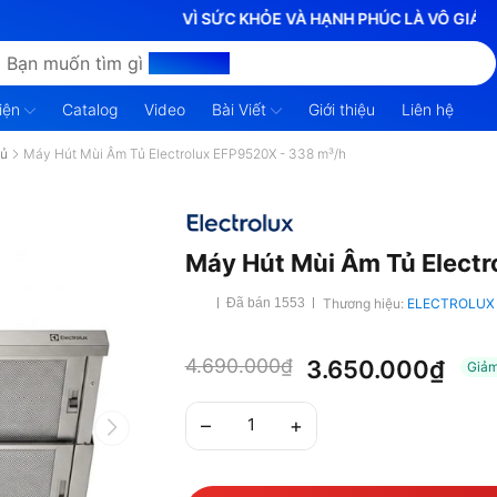
VÌ SỨC KHỎE VÀ HẠNH PHÚC LÀ VÔ GIÁ
Bạn muốn tìm gì
hôm nay?
iện
Catalog
Video
Bài Viết
Giới thiệu
Liên hệ
Tủ
Máy Hút Mùi Âm Tủ Electrolux EFP9520X - 338 m³/h
Máy Hút Mùi Âm Tủ Elect
Thương hiệu:
ELECTROLUX
Đã bán 1553
4.690.000₫
3.650.000₫
Giả
–
+