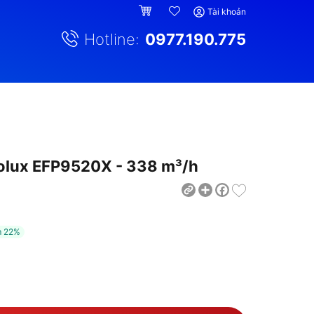
Tài khoản
Hotline:
0977.190.775
rolux EFP9520X - 338 m³/h
Share
Facebook
m
22%