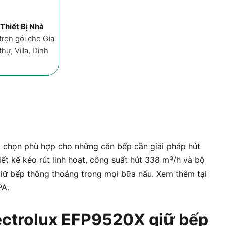
Ưu đãi
Mô tả
Đá
Thiết Bị Nhà
rọn gói cho Gia
ự, Villa, Dinh
a chọn phù hợp cho những căn bếp cần giải pháp hút
iết kế kéo rút linh hoạt, công suất hút 338 m³/h và bộ
giữ bếp thông thoáng trong mọi bữa nấu. Xem thêm tại
PA.
ectrolux EFP9520X giữ bếp