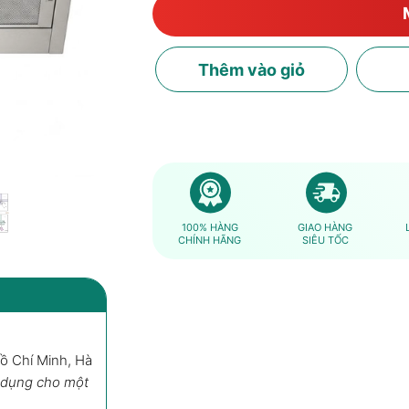
Thêm
vào giỏ
100% HÀNG
GIAO HÀNG
CHÍNH HÃNG
SIÊU TỐC
Hồ Chí Minh, Hà
Máy Hút Mùi Âm Tủ Electrolux E
 dụng cho một
Mua ngay