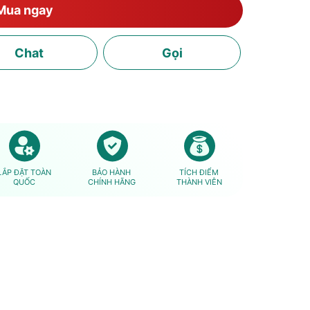
Mua ngay
Chat
Gọi
LẮP ĐẶT TOÀN
BẢO HÀNH
TÍCH ĐIỂM
QUỐC
CHÍNH HÃNG
THÀNH VIÊN
|
FP9520X - 338 m³/h
3.650.000₫