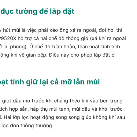
 đục tường để lắp đặt
hút mùi là việc phải kéo ống xả ra ngoài, đòi hỏi thi
520X hỗ trợ cả hai chế độ thông gió (xả khí ra ngoài
ở lại phòng). Ở chế độ tuần hoàn, than hoạt tính tích
hông khí về gian bếp. Điều này cho phép lắp đặt ở
t tính giữ lại cả mỡ lẫn mùi
ại giọt dầu mỡ trước khi chúng theo khí vào bên trong
 tích hợp sẵn, hấp thụ mùi tanh, mùi dầu và khói trước
ại. Hai lớp lọc hoạt động song song giúp không khí sau
i lọc đơn thông thường.