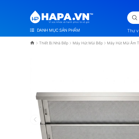
 SỨC KHỎE VÀ HẠNH PHÚC LÀ VÔ GIÁ
DANH MỤC SẢN PHẨM
Thư v
Thiết Bị Nhà Bếp
Máy Hút Mùi Bếp
Máy Hút Mùi Âm 