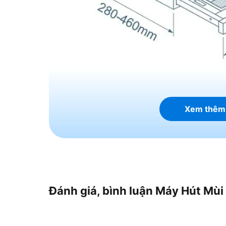
Xem thêm
Thông số kỹ thuật củ
Electrolux EFP9520X
Đánh giá, bình luận Máy Hút Mù