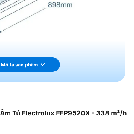
 Mô tả sản phẩm
a Máy Hút Mùi Âm Tủ
i Âm Tủ Electrolux EFP9520X - 338 m³/h