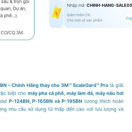
sâu & trọn gói
Nhập mã:
CHINH-HANG-SALE0
 quan, Dự án,
cà phê
...).
Giảm thêm 5%
Co
Cho một số sản phẩm
, CO/CQ 3M.
Lõi Lọc Nước 3M™ Aqua-Pure™ P-
3M ScaleGard Pro
Mua ngay
Ưu đãi
Mô tả
Đá
5BN
– Chính Hãng thay cho 3M™ ScaleGard™ Pro
là giải
đặc biệt cho
máy pha cà phê, máy làm đá, máy nấu hơi
odel
P-124BN, P-165BN và P-195BN
tương thích hoàn
ứng nhu cầu sử dụng từ thấp đến cao với lưu lượng và