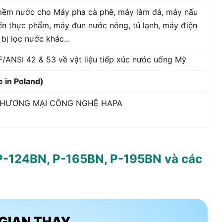
mềm nước cho Máy pha cà phê, máy làm đá, máy nấu
biến thực phẩm, máy đun nước nóng, tủ lạnh, máy điện
 bị lọc nước khác...
F/ANSI 42 & 53 về vật liệu tiếp xúc nước uống Mỹ
 in Poland)
THƯƠNG MẠI CÔNG NGHỆ HAPA
 P-124BN, P-165BN, P-195BN và các