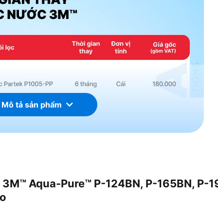
 Mô tả sản phẩm
ớc 3M™ Aqua-Pure™ P-124BN, P-165BN, P-1
ro