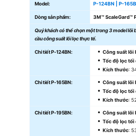
Model:
P-124BN | P-165
Dòng sản phẩm:
3M™ ScaleGard™ 
Quý khách có thể chọn một trong 3 model lõi 
cầu công suất lõi lọc thực tế.
Chi tiết P-124BN:
Công suất lõi 
Tốc độ lọc tối
Kích thước
: 
Chi tiết P-165BN:
Công suất lõi 
Tốc độ lọc tối
Kích thước
: 
Chi tiết P-195BN:
Công suất lõi 
Tốc độ lọc tối
Kích thước
: 