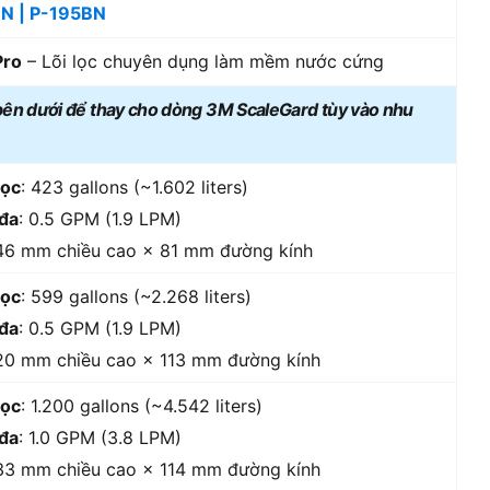
BN | P-195BN
Pro
– Lõi lọc chuyên dụng làm mềm nước cứng
bên dưới để thay cho dòng 3M ScaleGard tùy vào nhu
lọc
: 423 gallons (~1.602 liters)
 đa
: 0.5 GPM (1.9 LPM)
346 mm chiều cao × 81 mm đường kính
lọc
: 599 gallons (~2.268 liters)
 đa
: 0.5 GPM (1.9 LPM)
520 mm chiều cao × 113 mm đường kính
lọc
: 1.200 gallons (~4.542 liters)
 đa
: 1.0 GPM (3.8 LPM)
533 mm chiều cao × 114 mm đường kính