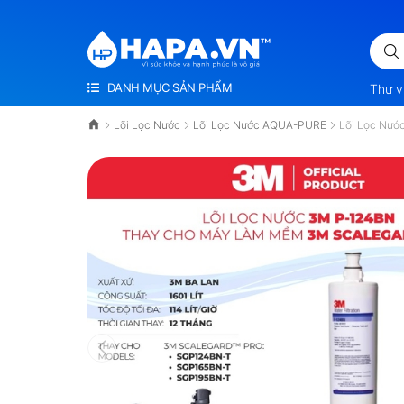
ỨC KHỎE VÀ HẠNH PHÚC LÀ VÔ GIÁ
DANH MỤC SẢN PHẨM
Thư v
Lõi Lọc Nước
Lõi Lọc Nước AQUA-PURE
Lõi Lọc Nướ