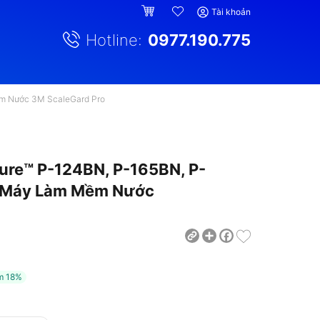
Tài khoản
Hotline:
0977.190.775
ềm Nước 3M ScaleGard Pro
ure™ P-124BN, P-165BN, P-
ế Máy Làm Mềm Nước
Share
Facebook
m
18%