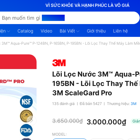
VÌ SỨC KHỎE VÀ HẠNH PHÚC LÀ VÔ GIÁ
Bạn muốn tìm gì
hôm nay?
iện
Catalog
Video
Bài Viết
Giới thiệu
Liên hệ
c 3M™ Aqua-Pure™ P-124BN, P-165BN, P-195BN - Lõi Lọc Thay Thế Máy Làm M
Lõi Lọc Nước 3M™ Aqua-P
195BN - Lõi Lọc Thay Th
3M ScaleGard Pro
135 đánh giá
Thương hiệu:
3M
Đã bán 5427
3.650.000₫
3.000.000₫
Giả
MODEL: