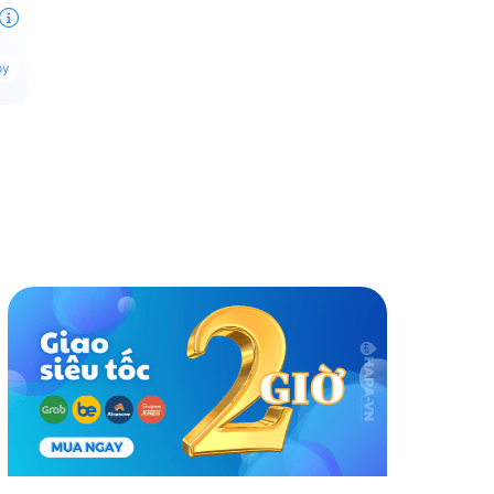
5
py
124BN, P-165BN, P-195BN - Lõi Lọc Thay Thế Máy Làm Mềm 
nh giá
Cùng thương hiệu