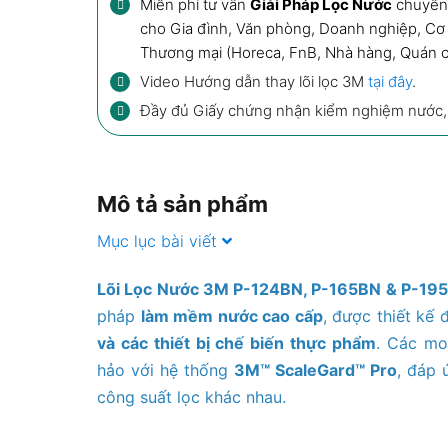
Miễn phí tư vấn
Giải Pháp Lọc Nước
chuyên 
cho
Gia đình
,
Văn phòng, Doanh nghiệp
, Cơ
Thương mại (Horeca, FnB,
Nhà hàng, Quán 
Video Hướng dẫn thay lõi lọc 3M
tại đây
.
Đầy đủ Giấy chứng nhận kiểm nghiệm nước
Mô tả sản phẩm
Mục lục bài viết
Lõi Lọc Nước 3M P-124BN, P-165BN & P-19
pháp
làm mềm nước cao cấp
, được thiết kế 
và các thiết bị chế biến thực phẩm
. Các m
hảo với hệ thống
3M™ ScaleGard™ Pro
, đáp 
công suất lọc khác nhau.