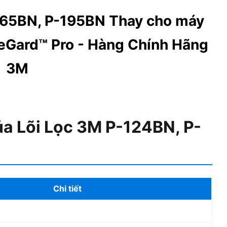
165BN, P-195BN
Thay cho máy
Gard™ Pro - Hàng Chính Hãng
3M
ủa Lõi Lọc 3M P-124BN, P-
Chi tiết