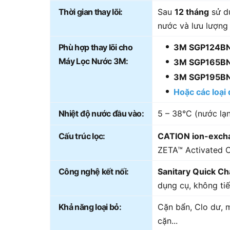
Thời gian thay lõi:
Sau
12 tháng
sử dụ
nước và lưu lượng
Phù hợp thay lõi cho
3M SGP124B
Máy Lọc Nước 3M:
3M SGP165B
3M SGP195B
Hoặc các loạ
Nhiệt độ nước đầu vào:
5 – 38°C (nước lạ
Cấu trúc lọc:
CATION ion-exch
ZETA™ Activated 
Công nghệ kết nối:
Sanitary Quick C
dụng cụ, không tiế
Khả năng loại bỏ:
Cặn bẩn, Clo dư, m
cặn...