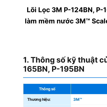
Lõi Lọc 3M P-124BN, P-
làm mềm nước 3M™ Scale
1. Thông số kỹ thuật c
165BN, P-195BN
Thông số
Thương hiệu:
3M™