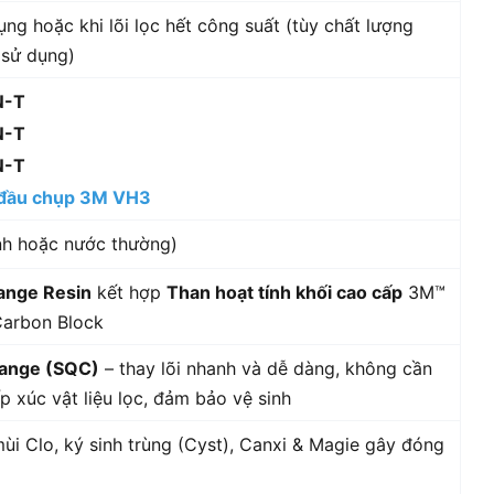
ng hoặc khi lõi lọc hết công suất (tùy chất lượng
 sử dụng)
N-T
N-T
N-T
i đầu chụp 3M VH3
nh hoặc nước thường)
ange Resin
kết hợp
Than hoạt tính khối cao cấp
3M™
Carbon Block
hange (SQC)
– thay lõi nhanh và dễ dàng, không cần
p xúc vật liệu lọc, đảm bảo vệ sinh
ùi Clo, ký sinh trùng (Cyst), Canxi & Magie gây đóng