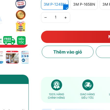
3M P-124BN
3M P-165BN
3M 
–
+
Thêm
vào giỏ
100% HÀNG
GIAO HÀNG
CHÍNH HÃNG
SIÊU TỐC