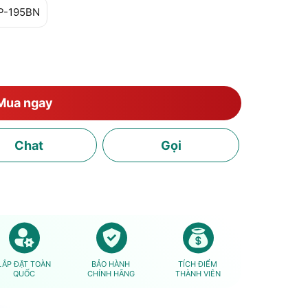
P-195BN
Mua ngay
Chat
Gọi
LẮP ĐẶT TOÀN
BẢO HÀNH
TÍCH ĐIỂM
QUỐC
CHÍNH HÃNG
THÀNH VIÊN