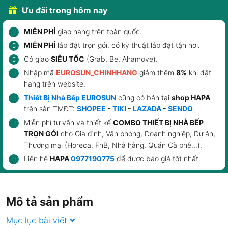
Ưu đãi trong hôm nay
MIỄN PHÍ
giao hàng trên toàn quốc.
MIỄN PHÍ
lắp đặt trọn gói, có kỹ thuật lắp đặt tận nơi.
Có giao
SIÊU TỐC
(Grab, Be, Ahamove).
Nhập mã
EUROSUN_CHINHHANG
giảm thêm
8%
khi đặt
hàng trên website.
Thiết Bị Nhà Bếp EUROSUN
cũng có bán tại
shop HAPA
trên sàn TMĐT:
SHOPEE
-
TIKI
-
LAZADA
-
SENDO
.
Miễn phí tư vấn và thiết kế
COMBO THIẾT BỊ NHÀ BẾP
TRỌN GÓI
cho Gia đình, Văn phòng, Doanh nghiệp, Dự án,
Thương mại (Horeca, FnB, Nhà hàng, Quán Cà phê...).
Liên hệ
HAPA
0977190775
để được báo giá tốt nhất.
Mô tả sản phẩm
Mục lục bài viết