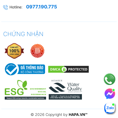
0977.190.775
Hotline:
3. Chính sách Vận chuyển -
Lắp đặt
CHỨNG NHẬN
- Tất cả sản phẩm
EUROSUN
mua tại
HAPA
đều đạt
tiêu chuẩn chất lượng với đầy đủ giấy tờ và chính
sách bảo hành chính hãng.
-
Hàng mới 100%
, nguyên đai, nguyên kiện, nhập
khẩu chính ngạch.
-
Giá bán đã bao gồm VAT
, có đầy đủ hóa đơn
GTGT.
-
MIỄN PHÍ
giao hàng toàn quốc. Có giao hàng
SIÊU
TỐC
(Grab, Be, Ahamove).
© 2026 Copyright by
HAPA.VN
™