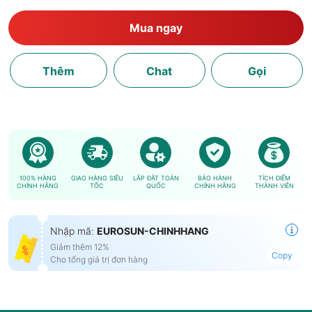
Mua ngay
Thêm
Chat
Gọi
100% HÀNG
GIAO HÀNG SIÊU
LẮP ĐẶT TOÀN
BẢO HÀNH
TÍCH ĐIỂM
CHÍNH HÃNG
TỐC
QUỐC
CHÍNH HÃNG
THÀNH VIÊN
Nhập mã:
EUROSUN-CHINHHANG
Giảm thêm 12%
Copy
Cho tổng giá trị đơn hàng