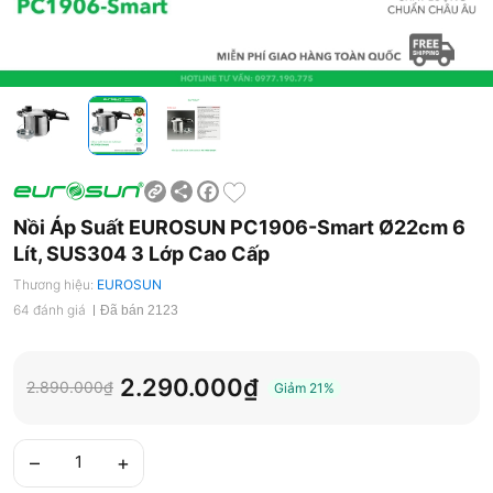
Share
Facebook
Nồi Áp Suất EUROSUN PC1906-Smart Ø22cm 6
Lít, SUS304 3 Lớp Cao Cấp
Thương hiệu:
EUROSUN
64 đánh giá
Đã bán 2123
2.290.000₫
2.890.000₫
Giảm
21%
–
+