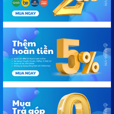
trội hơn hẳn về mặt an toàn cho sức khỏe. Tuy nhiên
inox lại không bắt nhiệt tốt bằng nhôm. Để khắc
phục nhược điểm này,
Nồi Áp Suất EUROSUN
PC1906-Smart
được thiết kế 3 lớp đặc biệt theo
thứ tự
inox-nhôm-inox
.
Trong đó lớp
nhôm đặc biệt dày tới 7mm
được chế
tạo bằng máy tạo áp lực ma sát nên bộ nồi-chảo
giúp truyền và giữ nhiệt tối ưu đều khắp đáy nồi
trong khi nhôm không hề tiếp xúc trực tiếp với thức
ăn. Cấu trúc 3 đáy còn giúp tiết kiệm rất nhiều năng
lượng khi nấu so với các loại nồi khác.
Nồi Áp Suất EUROSUN PC1906-Smart
TỐI ĐA HIỆU NĂNG SỬ DỤNG