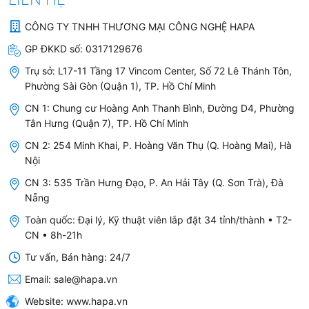
hãng:
Toàn thân:
Inox SUS304-18/10 dày 1.2mm
CÔNG TY TNHH THƯƠNG MẠI CÔNG NGHỆ HAPA
GP ĐKKD số:
0317129676
Đáy nồi:
Nhiều lớp trong đó lớp nhôm dày
5mm
Trụ sở:
L17-11 Tầng 17 Vincom Center, Số 72 Lê Thánh Tôn,
Phường Sài Gòn (Quận 1), TP. Hồ Chí Minh
Vung:
Cường lực dày 4mm
CN 1: Chung cư Hoàng Anh Thanh Bình, Đường D4, Phường
Tay cầm:
Inox cao cấp đánh bóng tản nhiệt
Tân Hưng (Quận 7), TP. Hồ Chí Minh
nhanh
CN 2: 254 Minh Khai, P. Hoàng Văn Thụ (Q. Hoàng Mai), Hà
Nội
Sử dụng:
Cho mọi loại bếp, máy rửa bát
CN 3: 535 Trần Hưng Đạo, P. An Hải Tây (Q. Sơn Trà), Đà
Đường kính:
Ø22cm
Nẵng
Van:
Van chống mở an toàn
Toàn quốc: Đại lý, Kỹ thuật viên lắp đặt 34 tỉnh/thành • T2-
CN • 8h-21h
Dung tích:
6 Lít
Tư vấn, Bán hàng: 24/7
Mức áp suất:
Mức 1: 60Kpa, Mức 2: 100Kpa
Email:
sale@hapa.vn
Website:
www.hapa.vn