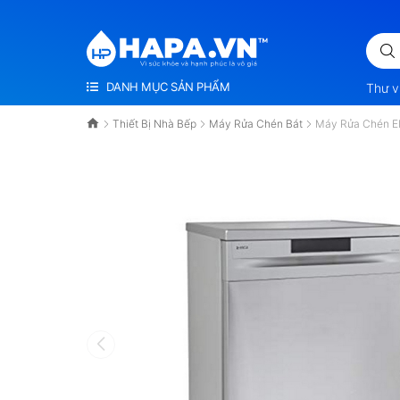
Ì SỨC KHỎE VÀ HẠNH PHÚC LÀ VÔ GIÁ
DANH MỤC SẢN PHẨM
Thư v
Thiết Bị Nhà Bếp
Máy Rửa Chén Bát
Máy Rửa Chén El