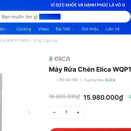
VÌ SỨC KHỎE VÀ HẠNH PHÚC LÀ VÔ GIÁ
Bạn muốn tìm gì
hôm nay?
iện
Catalog
Video
Bài Viết
Giới thiệu
Liên hệ
ica WQP12-7605V - 12 bộ, 2 giá rửa
Máy Rửa Chén Elica WQP12
Thương hiệu:
ELICA
Đã bán 982
18.800.000₫
15.980.000₫
–
+