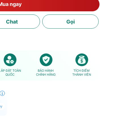
Mua ngay
Chat
Gọi
LẮP ĐẶT TOÀN
BẢO HÀNH
TÍCH ĐIỂM
QUỐC
CHÍNH HÃNG
THÀNH VIÊN
py