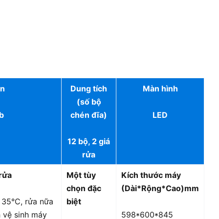
ồn
Dung tích
Màn hình
(số bộ
b
chén đĩa)
LED
12 bộ, 2 giá
rửa
rửa
Một tùy
Kích thước máy
chọn đặc
(Dài*Rộng*Cao)mm
 35°C, rửa nữa
biệt
h vệ sinh máy
598*600*845