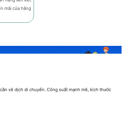
ến mãi của hãng
Máy Rửa Chén Elica WQP12-7605V 
Mua ngay
Ưu đãi
Mô tả
Đá
 cần xê dịch di chuyển. Công suất mạnh mẽ, kích thước