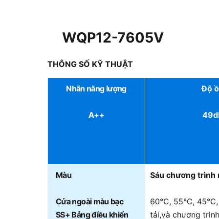
WQP12-7605V
THÔNG SỐ KỸ THUẬT
Nhãn năng lượng
Độ 
A++
49d
Màu
Sáu chương trình 
Cửa ngoài màu bạc
60°C, 55°C, 45°C,
SS+ Bảng điều khiển
tải,và chương trìn