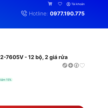
Tài khoản
Hotline:
0977.190.775
-7605V - 12 bộ, 2 giá rửa
Share
Facebook
Giảm
15%