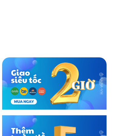
|
- 12 bộ, 2 giá rửa
15.980.000₫
nh giá
Cùng thương hiệu