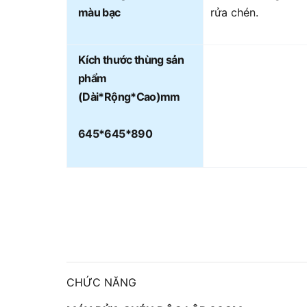
màu bạc
rửa chén.
Kích thước thùng sản
phẩm
(Dài*Rộng*Cao)mm
645*645*890
CHỨC NĂNG