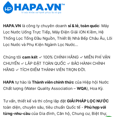
HAPA.VN
là công ty chuyên doanh
sỉ & lẻ, toàn quốc
:
Máy
Lọc Nước Uống Trực Tiếp
,
Máy Điện Giải iON Kiềm
,
Hệ
Thống Lọc Tổng Đầu Nguồn
,
Thiết Bị Nhà Bếp Châu Âu
,
Lõi
Lọc Nước và Phụ Kiện Ngành Lọc Nước...
Chúng tôi
cam kết
✓ 100% CHÍNH HÃNG ✓ MIỄN PHÍ VẬN
CHUYỂN ✓ LẮP ĐẶT TOÀN QUỐC ✓ BẢO HÀNH CHÍNH
HÃNG ✓ TÍCH ĐIỂM THÀNH VIÊN TRỌN ĐỜI.
HAPA
tự hào là
Thành viên chính thức
của Hiệp hội Nước
Chất lượng (Water Quality Association –
WQA
), Hoa Kỳ.
Tư vấn, thiết kế và thi công lắp đặt
GIẢI PHÁP LỌC NƯỚC
toàn diện, chuyên sâu, tiêu chuẩn Quốc tế -
Phù hợp với
từng-nhu-cầu
của Gia đình, Căn hộ, Chung cư, Biệt thự,