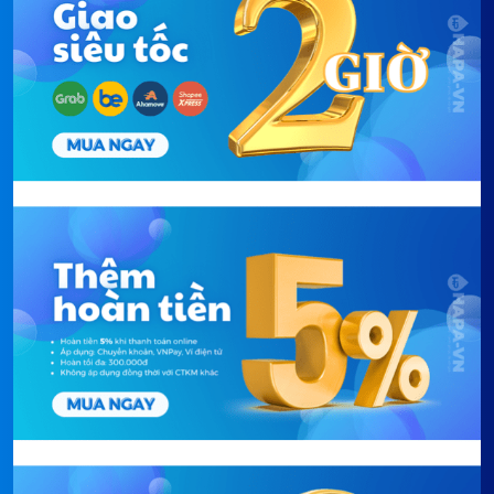
3. Ưu điểm của máy rửa chén Teka LP9 850
40782501:
Trong phần này, Hapa sẽ đánh giá 5 tiêu chí: Thiết
kế, công suất, tính năng, mức tiêu hao năng lượng
và trải nghiệm sử dụng của máy rửa chén LP9 850
40782501. Từ đó, bạn có thể biết được sản phẩm có
phù hợp với nhu cầu của mình hay không. Mời bạn
tham khảo những chia sẻ dưới đây nhé .
3.1. Thiết kế sang trọng:
Máy rửa chén Teka LP9 850 40782501
được thiết
kế theo phong cách châu Âu với vẻ ngoài hiện đại và
sang trọng, phù hợp với mọi sở thích và không gian
bếp hiện đại.