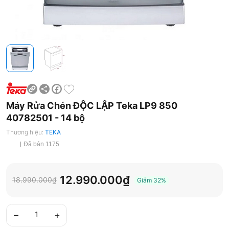
Share
Facebook
Máy Rửa Chén ĐỘC LẬP Teka LP9 850
40782501 - 14 bộ
Thương hiệu:
TEKA
Đã bán 1175
12.990.000₫
18.990.000₫
Giảm
32%
–
+