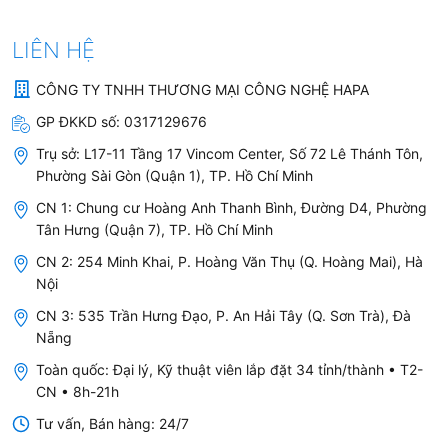
- Chương trình rửa nửa tải: Cho phép bạn chỉ rửa
bằng nửa rổ trên hoặc nửa rổ dưới. Nhờ vậy, bạn
LIÊN HỆ
không cần phải chờ đủ chén dĩa lắp đầy máy rửa
chén và với khả năng không cần vận hành cả 2 rổ
CÔNG TY TNHH THƯƠNG MẠI CÔNG NGHỆ HAPA
rửa có thể tiết kiệm điện nước vô cùng hiệu quả.
GP ĐKKD số:
0317129676
Trụ sở:
L17-11 Tầng 17 Vincom Center, Số 72 Lê Thánh Tôn,
- Aquastop: Đây là công nghệ cho phép máy rửa
Phường Sài Gòn (Quận 1), TP. Hồ Chí Minh
chén tự động ngắt nguồn điện khi có những dấu
CN 1: Chung cư Hoàng Anh Thanh Bình, Đường D4, Phường
hiệu rò rỉ nước. Nhờ vậy khi chưa đóng kín máy hoặc
Tân Hưng (Quận 7), TP. Hồ Chí Minh
có vấn đề xảy ra, bạn có thể kịp thời điều chỉnh.
CN 2: 254 Minh Khai, P. Hoàng Văn Thụ (Q. Hoàng Mai), Hà
Nội
- Chương trình rửa ECO: Cho phép máy rửa chén
LP9 850 40782501 hoạt động với mức tiêu hao điện
CN 3: 535 Trần Hưng Đạo, P. An Hải Tây (Q. Sơn Trà), Đà
Nẵng
và nước ít nhất và giúp giảm lượng nước thải ra môi
trường.
Toàn quốc: Đại lý, Kỹ thuật viên lắp đặt 34 tỉnh/thành • T2-
CN • 8h-21h
- Chương trình rửa nhanh 30 phút: Giúp tăng tốc độ
Tư vấn, Bán hàng: 24/7
làm việc của máy trong trường hợp bạn cần làm