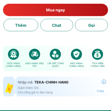
Mua ngay
Thêm
Chat
Gọi
100% HÀNG
GIAO HÀNG SIÊU
LẮP ĐẶT TOÀN
BẢO HÀNH
TÍCH ĐIỂM
CHÍNH HÃNG
TỐC
QUỐC
CHÍNH HÃNG
THÀNH VIÊN
Nhập mã:
TEKA-CHINH-HANG
Giảm thêm 12%
Copy
Cho tổng giá trị đơn hàng