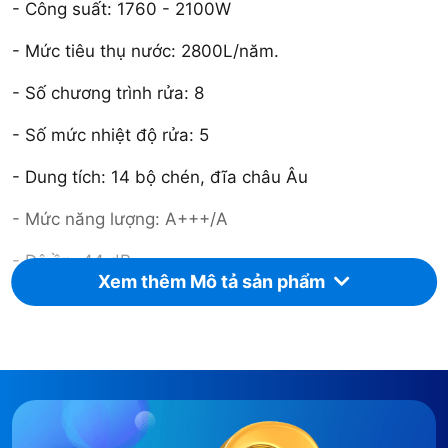
- Công suất: 1760 - 2100W
- Mức tiêu thụ nước: 2800L/năm.
- Số chương trình rửa: 8
- Số mức nhiệt độ rửa: 5
- Dung tích: 14 bộ chén, đĩa châu Âu
- Mức năng lượng: A+++/A
- Độ ồn: 44 dB
Xem thêm Mô tả sản phẩm
- Thiết kế tại: Ý
TỔNG QUAN