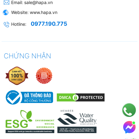
Email:
sale@hapa.vn
sạch chén, dĩa nhanh chóng.
Website:
www.hapa.vn
3.4. Tiết kiệm tối đa:
0977.190.775
Hotline:
Máy rửa chén Teka LP9 850 40782501
được dán
nhãn năng lượng A+++ theo tiêu chuẩn châu Âu. Chỉ
những thiết bị sử dụng năng lượng một cách tối ưu
CHỨNG NHẬN
nhất, không có năng lượng hao phí thì mới được dán
nhãn này. Mức A+++ là một trong những mức tiết
kiệm năng lượng cao. Bên cạnh đó, máy rửa chén
LP9 850 40782501 còn có chương trình rửa Eco giúp
rửa chén, dĩa sạch sẽ và nhanh chóng, đồng thời
tiết kiệm tối đa lượng nước sử dụng.