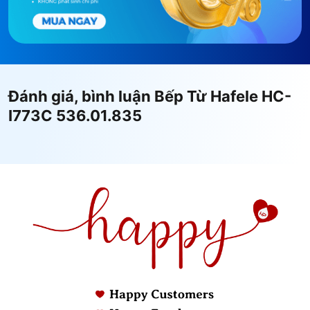
Đánh giá, bình luận Bếp Từ Hafele HC-
I773C 536.01.835
Điện máy HAPA là đơn vị chuyên doanh Bếp Từ
Hafele HC-I773C 536.01.835 - Bảo Hành Chính
Hãng 24 tháng, Miễn Phí Vận Chuyển TOÀN QUỐC -
100% Hàng Chính Hãng, Đủ đủ hóa đơn VAT, Đảm
bảo Uy tín và Chất lượng. | hapa.vn