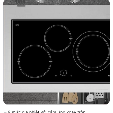
– 9 mức gia nhiệt với cảm ứng xoay tròn