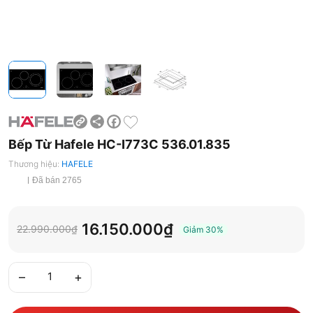
Share
Facebook
Bếp Từ Hafele HC-I773C 536.01.835
Thương hiệu:
HAFELE
Đã bán 2765
16.150.000₫
22.990.000₫
Giảm
30%
–
+