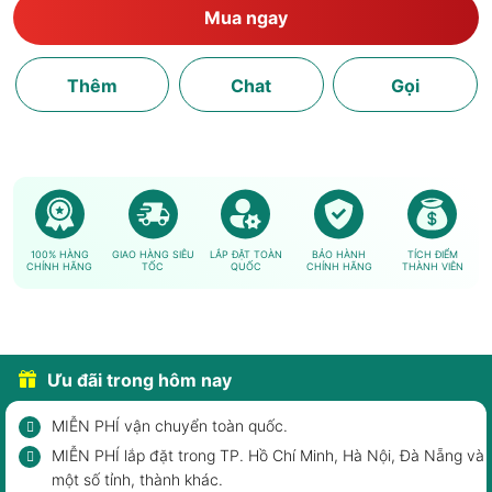
Mua ngay
Thêm
Chat
Gọi
100% HÀNG
GIAO HÀNG SIÊU
LẮP ĐẶT TOÀN
BẢO HÀNH
TÍCH ĐIỂM
CHÍNH HÃNG
TỐC
QUỐC
CHÍNH HÃNG
THÀNH VIÊN
Ưu đãi trong hôm nay
MIỄN PHÍ vận chuyển toàn quốc.
MIỄN PHÍ lắp đặt trong TP. Hồ Chí Minh, Hà Nội, Đà Nẵng và
một số tỉnh, thành khác.