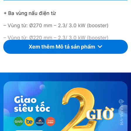
+ Ba vùng nấu điện từ
– Vùng từ: Ø270 mm – 2.3/ 3.0 kW (booster)
– Vùng từ: Ø220 mm – 2.3/ 3.0 kW (booster)
Xem thêm Mô tả sản phẩm
– Vùng từ: Ø180 mm – 1.4 kW
+ Có chín cấp độ nấu cho mỗi vùng nấu và chức
năng gia nhiệt nhanh
– Kích thước sản phẩm (CxRxS mm) : 68 x 770 x
450
– Kích thước cắt đá (CxRxS mm) : 68 x 710 x 410
– Chiều dài dây cắm: 110cm
– Công suất tiêu thụ: 6,4Kw