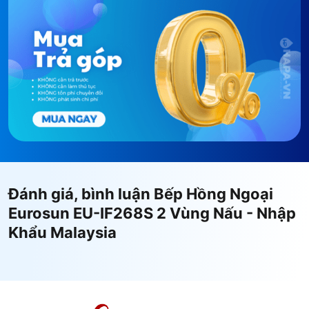
đáng tiếc xảy ra.
Chức năng tự động tắt bếp khi không có nồi:
Trong quá trình đun nấu, nếu nồi bị nhấc ra khỏi
vùng nấu của bếp thì bếp cũng sẽ tự ngắt công
suất và không đun nấu cho vùng nấu đó, màn
hình hiển thị chữ U để cảnh báo cho người
dùng.
Phím khởi động an toàn.
Kiểm soát nhiệt độ trong vùng nấu.
Đánh giá, bình luận Bếp Hồng Ngoại
Eurosun EU-IF268S 2 Vùng Nấu - Nhập
Khẩu Malaysia