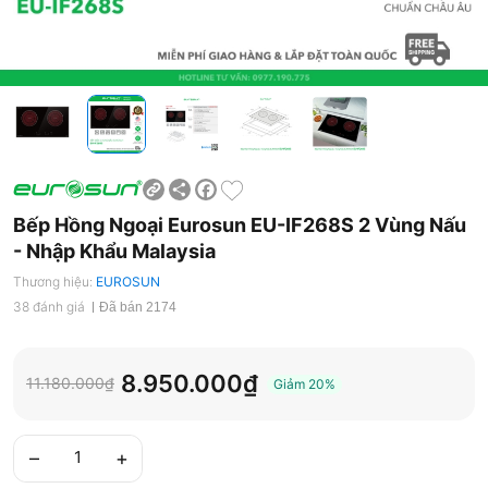
Share
Facebook
Bếp Hồng Ngoại Eurosun EU-IF268S 2 Vùng Nấu
- Nhập Khẩu Malaysia
Thương hiệu:
EUROSUN
38 đánh giá
Đã bán 2174
8.950.000₫
11.180.000₫
Giảm
20%
–
+