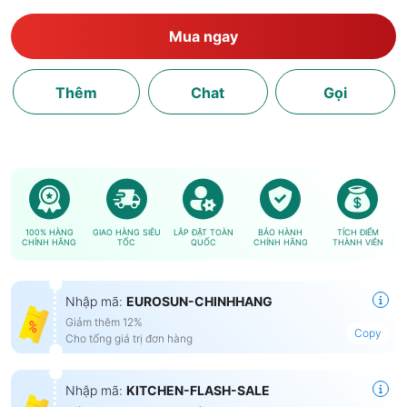
Mua ngay
Thêm
Chat
Gọi
100% HÀNG
GIAO HÀNG SIÊU
LẮP ĐẶT TOÀN
BẢO HÀNH
TÍCH ĐIỂM
CHÍNH HÃNG
TỐC
QUỐC
CHÍNH HÃNG
THÀNH VIÊN
Nhập mã:
EUROSUN-CHINHHANG
Giảm thêm 12%
Copy
Cho tổng giá trị đơn hàng
Nhập mã:
KITCHEN-FLASH-SALE