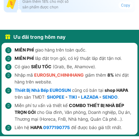
Giảm thêm 18% cho một số
Copy
sản phẩm được chọn
Ưu đãi trong hôm nay
MIỄN PHÍ
giao hàng trên toàn quốc.
MIỄN PHÍ
lắp đặt trọn gói, có kỹ thuật lắp đặt tận nơi.
Có giao
SIÊU TỐC
(Grab, Be, Ahamove).
Nhập mã
EUROSUN_CHINHHANG
giảm thêm
8%
khi đặt
hàng trên website.
Thiết Bị Nhà Bếp EUROSUN
cũng có bán tại
shop HAPA
trên sàn TMĐT:
SHOPEE
-
TIKI
-
LAZADA
-
SENDO
.
Miễn phí tư vấn và thiết kế
COMBO THIẾT BỊ NHÀ BẾP
TRỌN GÓI
cho Gia đình, Văn phòng, Doanh nghiệp, Dự án,
Thương mại (Horeca, FnB, Nhà hàng, Quán Cà phê...).
Liên hệ
HAPA
0977190775
để được báo giá tốt nhất.