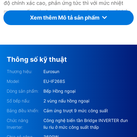
độ chính xác cao, phản ứng tức thì với mức nhiệt
mong muốn giúp bạn có những món ngon tuyệt hảo.
Xem thêm Mô tả sản phẩm
Bộ phím điều khiển được
ứng dụng công nghệ cảm
biến điện rung bọt biển siêu nhạy
giúp người sử
dụng dễ dàng thao tác và an toàn.
Bên cạnh đó,
tính năng tự nhận diện vùng nấu
-
Thông số kỹ thuật
vùng nấu chỉ nóng nên khi có nồi giúp đảm bảo an
toàn và tiết kiệm điện.
Thương hiệu:
Eurosun
Model:
EU-IF268S
Dòng sản phẩm:
Bếp Hồng ngoại
Số bếp nấu:
2 vùng nấu hồng ngoại
Bảng điều khiển:
Cảm ứng trượt 9 mức công suất
Chức năng
Công nghệ biến tần Bridge INVERTER đun
Inverter:
liu riu ở mức công suất thấp
Chia sẻ công
3600W