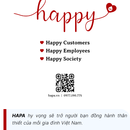
2. Thông số kỹ thuật
HAPA
hy vọng sẽ trở người bạn đồng hành thân
thiết của mỗi gia đình Việt Nam.